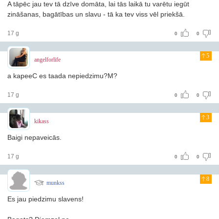
A tāpēc jau tev tā dzīve domāta, lai tās laikā tu varētu iegūt
zināšanas, bagātības un slavu - tā ka tev viss vēl priekšā.
17 g
0
0
5
angelforlife
a kapeeC es taada nepiedzimu?M?
17 g
0
0
3
kikass
Baigi nepaveicās.
17 g
0
0
8
munkss
Es jau piedzimu slavens!