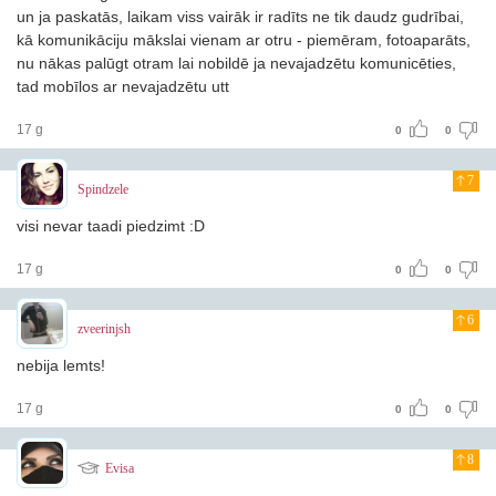
un ja paskatās, laikam viss vairāk ir radīts ne tik daudz gudrībai,
kā komunikāciju mākslai vienam ar otru - piemēram, fotoaparāts,
nu nākas palūgt otram lai nobildē
ja nevajadzētu komunicēties,
tad mobīlos ar nevajadzētu utt
17 g
0
0
7
Spindzele
visi nevar taadi piedzimt :D
17 g
0
0
6
zveerinjsh
nebija lemts!
17 g
0
0
8
Evisa