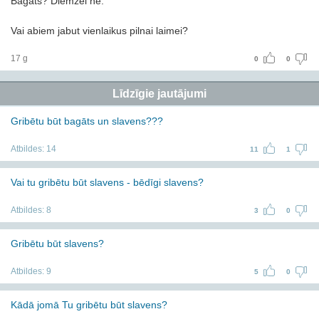
Bagats? Diemzel ne.
Vai abiem jabut vienlaikus pilnai laimei?
17 g
0
0
Līdzīgie jautājumi
Gribētu būt bagāts un slavens???
Atbildes:
14
11
1
Vai tu gribētu būt slavens - bēdīgi slavens?
Atbildes:
8
3
0
Gribētu būt slavens?
Atbildes:
9
5
0
Kādā jomā Tu gribētu būt slavens?