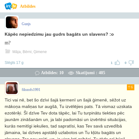
Atbildes
Gunjs
Kāpēc nepiedzimu jau gudrs bagāts un slavens? :o
m?
Māja, Bērni, Ģimene
Slēgts 17 g
1
0
Atbildes: 10
Skatījumi : 405
6
filozofs1991
Tici vai nē, bet šo dzīvi šajā ķermenī un šajā ģimenē, sēžot uz
mākoņa maliņas tur augšā, Tu izvēlējies pats. Tā vismaz uzskata
ezotēriķi. Šī dzīve Tev dota tāpēc, lai Tu turpinātu tiekties pēc
jaunām zināšanām un, ja labi padomāsi un izvērtēsi situācijas,
kurās nemitīgi iekulies, tad sapratīsi, kas Tev savā uzvedībā
jāmaina, lai dzīves apstākļi uzlabotos un Tu kļūtu bagāts un