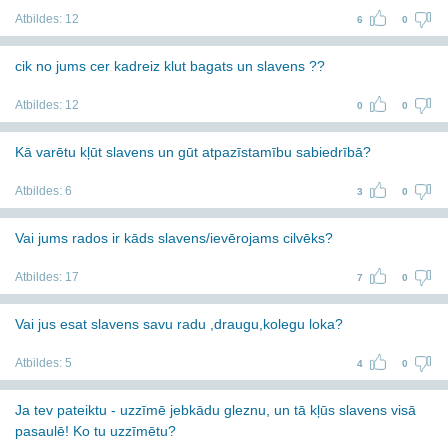
Atbildes:
12
6
0
cik no jums cer kadreiz klut bagats un slavens ??
Atbildes:
12
0
0
Kā varētu kļūt slavens un gūt atpazīstamību sabiedrībā?
Atbildes:
6
3
0
Vai jums rados ir kāds slavens/ievērojams cilvēks?
Atbildes:
17
7
0
Vai jus esat slavens savu radu ,draugu,kolegu loka?
Atbildes:
5
4
0
Ja tev pateiktu - uzzīmē jebkādu gleznu, un tā kļūs slavens visā
pasaulē! Ko tu uzzīmētu?