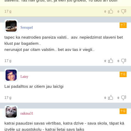
slavens. Tas nav grūti, un, ja vien ļoti gribēsi, Tu tāds arī būsi!
17 g
0
0
7
Seroquel
tapec ka neatrodies pareiza valsti.. asv. nepiedzimst slaveni bet
klust par bagatiem..
nerunajot par citam valstim.. bet asv tas ir viegli..
17 g
0
0
6
Lainy
Lai padalītos ar citiem jau laicīgi
17 g
0
0
6
raikina31
katrai paaudzei savas vērtības, katra dzīve - sava skola, tāpat kā
izvēle uz augstskolu - katrai lietai savs laiks