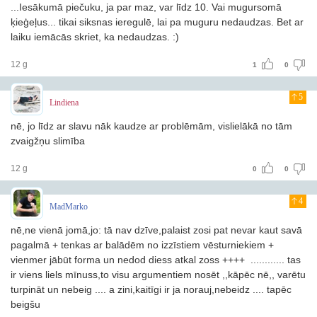
...Iesākumā piečuku, ja par maz, var līdz 10. Vai mugursomā
ķieģeļus... tikai siksnas ieregulē, lai pa muguru nedaudzas. Bet ar
laiku iemācās skriet, ka nedaudzas. :)
12 g
1
0
5
Lindiena
nē, jo līdz ar slavu nāk kaudze ar problēmām, vislielākā no tām
zvaigžņu slimība
12 g
0
0
4
MadMarko
nē,ne vienā jomā,jo: tā nav dzīve,palaist zosi pat nevar kaut savā
pagalmā + tenkas ar balādēm no izzīstiem vēsturniekiem +
vienmer jābūt forma un nedod diess atkal zoss ++++ ............ tas
ir viens liels mīnuss,to visu argumentiem nosēt ,,kāpēc nē,, varētu
turpināt un nebeig .... a zini,kaitīgi ir ja norauj,nebeidz .... tapēc
beigšu