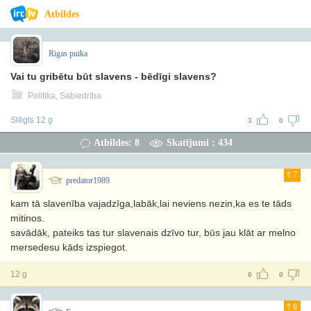
Atbildes
Rigas puika
Vai tu gribētu būt slavens - bēdīgi slavens?
Politika, Sabiedrība
Slēgts 12 g
3
0
Atbildes: 8
Skatījumi : 434
7
predator1989
kam tā slavenība vajadzīga,labāk,lai neviens nezin,ka es te tāds
mitinos.
savādāk, pateiks tas tur slavenais dzīvo tur, būs jau klāt ar melno
mersedesu kāds izspiegot.
12 g
0
0
8