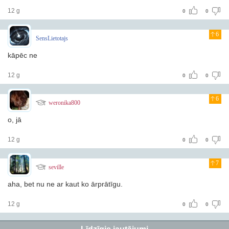
12 g
0
0
6
SensLietotajs
kāpēc ne
12 g
0
0
6
weronika800
o, jā
12 g
0
0
7
seville
aha, bet nu ne ar kaut ko ārprātīgu.
12 g
0
0