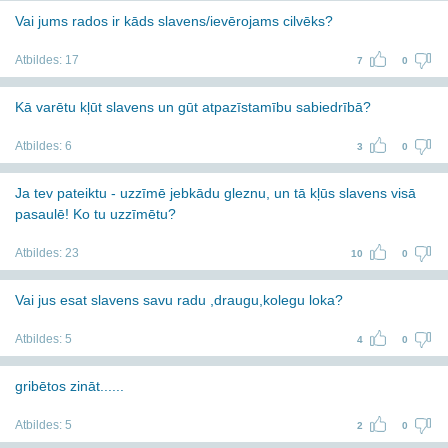
Vai jums rados ir kāds slavens/ievērojams cilvēks?
Atbildes:
17
7
0
Kā varētu kļūt slavens un gūt atpazīstamību sabiedrībā?
Atbildes:
6
3
0
Ja tev pateiktu - uzzīmē jebkādu gleznu, un tā kļūs slavens visā
pasaulē! Ko tu uzzīmētu?
Atbildes:
23
10
0
Vai jus esat slavens savu radu ,draugu,kolegu loka?
Atbildes:
5
4
0
gribētos zināt......
Atbildes:
5
2
0