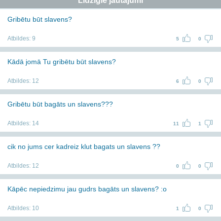
Līdzīgie jautājumi
Gribētu būt slavens?
Atbildes:
9
5
0
Kādā jomā Tu gribētu būt slavens?
Atbildes:
12
6
0
Gribētu būt bagāts un slavens???
Atbildes:
14
11
1
cik no jums cer kadreiz klut bagats un slavens ??
Atbildes:
12
0
0
Kāpēc nepiedzimu jau gudrs bagāts un slavens? :o
Atbildes:
10
1
0