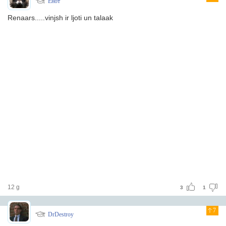
Енот
Renaars.....vinjsh ir ljoti un talaak
12 g
3
1
7
DrDestroy