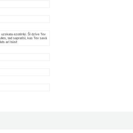
 uzskata ezotēriķi. Šī dzīve Tev
ulies, tad sapratīsi, kas Tev savā
āds arī būsi!