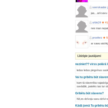
seerskaabe
jaa....arii sav
urbis24
4 
nee man nepati
prooferz
5
ar sawu atshkj
Līdzīgie jautājumi
neziniet?? virss polārā
ledus ledus pingvīnus sask
Vai tu gribētu būt slave
kam tā slavenība vajadzīga,
savādāk, pateiks tas tur s
Gribētu būt slavens?
Nē,es dzīvoju savu dzīvi-s
Kādā jomā Tu gribētu b