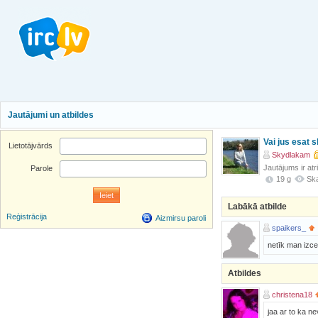
Jautājumi un atbildes
Vai jus esat 
Lietotājvārds
Skydlakam
Jautājums ir atr
Parole
19 g
Ska
Labākā atbilde
Reģistrācija
Aizmirsu paroli
spaikers_
netīk man izce
Atbildes
christena18
jaa ar to ka n