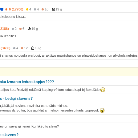
6 (17700)
4
4
16
19 g
u skoleeenu lokaa..
(2186)
2
6
19 g
ik izcelties
 (3496)
4
12
19 g
irshanos no puulja warbuut, ar aktiiwu mainiishanos un pilnweidoshanos, un alkohola nelietos
 loka izmanto ledusskapjus????
atijies ko a?redzēji reklāmā ka pingrvīniem ledusskapī bij šokolāde
ns - bēdīgi slavens?
labāk,lai neviens nezin,ka es te tāds mitinos.
lavenais dzīvo tur, būs jau klāt ar melno mersedesu kāds izspiegot.
ev un savai ģimenei. Kur likšu to slavu?
ūt slavens?