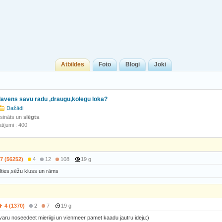
Atbildes
Foto
Blogi
Joki
slavens savu radu ,draugu,kolegu loka?
Dažādi
isināts un
slēgts
.
tījumi : 400
7 (56252)
4
12
108
19 g
lties,sēžu kluss un rāms
4 (1370)
2
7
19 g
evaru noseedeet mieriigi un vienmeer pamet kaadu jautru ideju:)