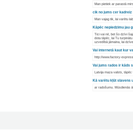
Man pietiek ar parastā mirs
cik no jums cer kadreiz
Man vajag tik, lai varētu la
Kāpēc nepiedzimu jau g
Tici vai nē, bet šo dzīvi 
dota tāpēc, lai Tu turpināt
uzvedībā jāmaina, lai dzīves
Vai internetā kaut kur 
http://www.factory-expres
Vai jums rados ir kāds 
Latvija maza valsts, tāpēc 
Kā varētu kļūt slavens 
ar radošumu. Mūsdienās ātr