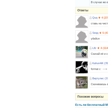
В случае же е
Ответы
Quq
4 (23
ставь на чист
Seqq
5 (4
убейся
Lifz
4 (114
Скачай её и с
Kahun4iK (35
format c: --->
Виртулис (3
Скачиваешь в
Похожие вопросы
Есть ли бесплатный Mi