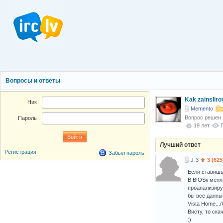
Вопросы и ответы
Kak zainsliro
Ник
Memento
Вопрос решен
Пароль
19 лет
Лучший ответ
Регистрация
Забыл пароль
J-3
3 (625
Если ставишь н
В BIOSк меняй
проанализируе
бы все данные
Vista Home...
Висту, то скач
:)