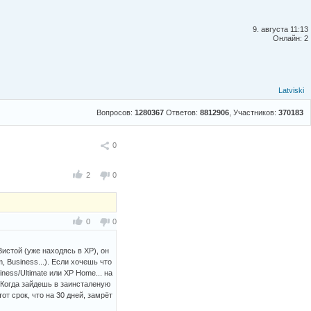
9. августа 11:13
Онлайн: 2
Latviski
Вопросов:
1280367
Ответов:
8812906
, Участников:
370183
Поделиться
0
2
0
0
0
Вистой (уже находясь в XP), он
, Business...). Если хочешь что
iness/Ultimate или XP Home... на
. Когда зайдешь в заинсталеную
 тот срок, что на 30 дней, замрёт