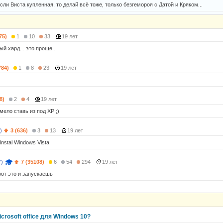
сли Виста купленная, то делай всё тоже, только безгемороя с Датой и Кряком...
75)
1
10
33
19 лет
ый хард... это проще...
784)
1
8
23
19 лет
8)
2
4
19 лет
мело ставь из под XP ;)
)
3 (636)
3
13
19 лет
 Instal Windows Vista
7)
7 (35108)
6
54
294
19 лет
от это и запускаешь
crosoft office для Windows 10?