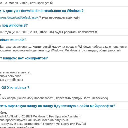
т на месяц и всё , есть крякнутый
ть доступ к download.microsoft.com на Windows?
en-us/download/default.aspx
? туда пере-адресация идёт
ть под windows 8?
07 года (2007, 2010, 2013, Office 316) будет работать на windows 8.
ndows must die"
ofta такая аудитория.... Критической массу их продукт Windows набрал уже с появления 
рограмм, приложений сделаны под Windows. Windows это стандарт, общепринятый.
т виндоус нет конкурентов?
вательском сегменте.
ерном сегменте.
ных устройствах
 OS X или Linux ?
я
ьных операционок могу посоветовать, перестать придумывать велосипед
вить пиратскую винду на винду 8,купленную с сайта майкрософта?
бом:
m/fwlink/p/?LinkId=261871 Windows 8 Pro Upgrade Assistant
 она просканирует Ваш компьютер на лицензии
 загрузку и в качестве оплаты кредитную карту или PayPal
чите лицензионный ключ