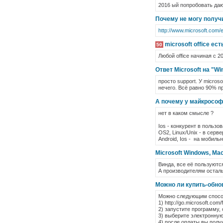
2016 ый попробовать даю
Почему не могу получи
http://www.microsoft.com/
microsoft office ес
50
Любой office начиная с 20
Ответ Microsoft на "Wi
просто support. У micros
нечего. Всё равно 90% п
А почему у майкрософ
нет в каком смысле ?
Ios - конкурент в пользо
OS2, Linux/Unix - в серв
Android, Ios - на мобиль
Microsoft Windows, Mac
Винда, все её пользуютс
А производителям остал
Можно ли купить-обно
Можно следующим спосо
1) http://go.microsoft.co
2) запустите программу,
3) выберите электронную
4) после оплаты вы полу