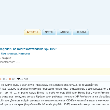
Ответы
Фото
Блоги
Перлы
vatj Vistu na microsoft windows sp2 rus?
Компьютеры, Интернет
 и
закрыт
.
Просмотров: 615
)
1
10
19 лет
е купленную, а скачаную (http://www.file.lv/details.php?id=11375) то делай так:
 год на 2099 (Заранее отключив провод от интернета), вставляешь в дисковод диск с 
т там чё то... спросит какую Висту ты себе хочешь (Ultimate, Home Basi, Home Premium
 остались, то нужно делать Update, а он работает только с XP Professional на Vista Bus
/Ultimate. ДАльше пойдёт рестарт и сама инсталяция. CD-Key никакой вводить ненужно
ай сразу этот кряк (http://www.file.lv/details.php?id=11325) который заморозит счетчик, и