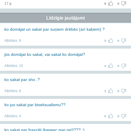
17 g
0
0
Līdzīgie jautājumi
ko domājat un sakat par suņiem drēbēs (arī kaķiem) ?
Atbildes:
9
5
0
jūs domājat ko sakat, vai sakat ko domājat?
Atbildes:
10
4
0
ko sakat par sho..?
Atbildes:
8
3
0
ko jus sakat par biseksualismu??
Atbildes:
4
0
0
ko sakat par fraaziiti |kapeec gan ne!|??? :)