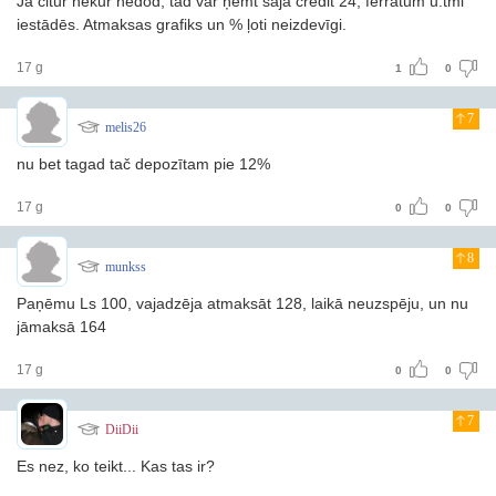
Ja citur nekur nedod, tad var ņemt šajā credit 24, ferratum u.tml
iestādēs. Atmaksas grafiks un % ļoti neizdevīgi.
17 g
1
0
7
melis26
nu bet tagad tač depozītam pie 12%
17 g
0
0
8
munkss
Paņēmu Ls 100, vajadzēja atmaksāt 128, laikā neuzspēju, un nu
jāmaksā 164
17 g
0
0
7
DiiDii
Es nez, ko teikt... Kas tas ir?