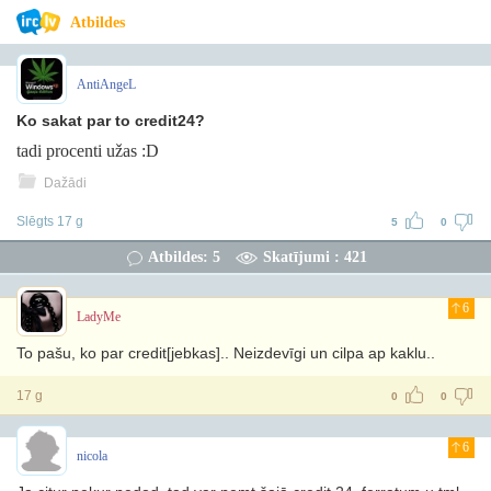
Atbildes
AntiAngeL
Ko sakat par to credit24?
tadi procenti užas :D
Dažādi
Slēgts 17 g
5
0
Atbildes: 5
Skatījumi : 421
6
LadyMe
To pašu, ko par credit[jebkas].. Neizdevīgi un cilpa ap kaklu..
17 g
0
0
6
nicola