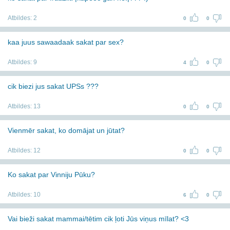
Atbildes:
2
0
0
kaa juus sawaadaak sakat par sex?
Atbildes:
9
4
0
cik biezi jus sakat UPSs ???
Atbildes:
13
0
0
Vienmēr sakat, ko domājat un jūtat?
Atbildes:
12
0
0
Ko sakat par Vinniju Pūku?
Atbildes:
10
6
0
Vai bieži sakat mammai/tētim cik ļoti Jūs viņus mīlat? <3