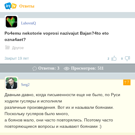
Ответы
LubovniQ
Po4emu nekotorie voprosi nazivajut Bajan?4to eto
ozna4aet?
Другое
Закрыт 19 лет
2
0
Ответов: 3
Просмотров: 511
7
Serg2
Давным-давно, когда письменности еще не было, по Руси
ходили гусляры и исполняли
различные произведения. Вот их и называли боянами.
Поскольку гусляров было много,
а боянов мало, они часто повторялись. Поэтому часто
повторяющиеся вопросы и называют боянами :)