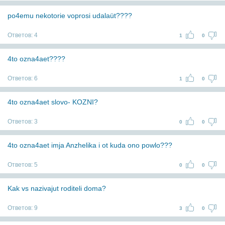
po4emu nekotorie voprosi udalaüt????
Ответов:
4
1
0
4to ozna4aet????
Ответов:
6
1
0
4to ozna4aet slovo- KOZNI?
Ответов:
3
0
0
4to ozna4aet imja Anzhelika i ot kuda ono powlo???
Ответов:
5
0
0
Kak vs nazivajut roditeli doma?
Ответов:
9
3
0