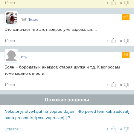
19 лет
1
0
7
Tensor
Это означает что этот вопрос уже задовался....
19 лет
0
0
6
Bzp
Боян = бородатый анекдот, старая шутка и т.д. К вопросам
тоже можно отнести.
19 лет
0
0
Похожие вопросы
Nekotorije otve4ajut na vopros Bajan ! 4to pered tem kak zadovatj
nado prosmotretj vse voprosi =]]] ?
Ответов:
5
1
0