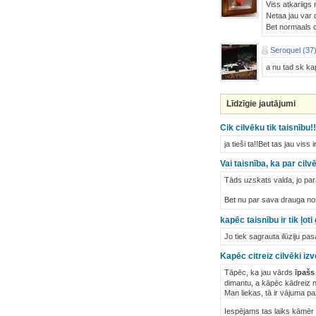
Viss atkariigs
Netaa jau var d
Bet normaals c
Seroquel (37
a nu tad sk ka
Līdzīgie jautājumi
Cik cilvēku tik taisnību!!
ja tieši ta!!Bet tas jau viss
Vai taisnība, ka par cil
Tāds uzskats valda, jo par
Bet nu par sava drauga no
kapēc taisnību ir tik ļot
Jo tiek sagrauta ilūziju pas
Kapēc citreiz cilvēki iz
Tāpēc, ka jau vārds
īpašs
dimantu, a kāpēc kādreiz 
Man liekas, tā ir vājuma pa
Iespējams tas laiks kāmēr t