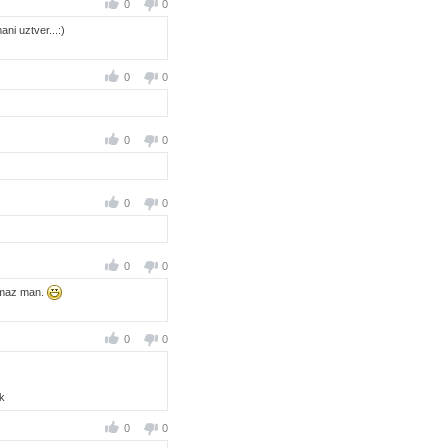
0
0
ni uztver...:)
0
0
0
0
0
0
0
0
vismaz man.
0
0
ok
0
0