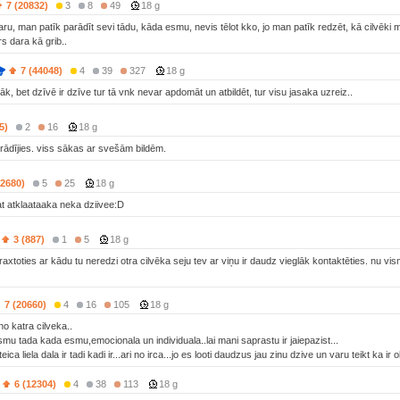
7 (20832)
3
8
49
18 g
ru, man patīk parādīt sevi tādu, kāda esmu, nevis tēlot kko, jo man patīk redzēt, kā cilvēki ma
rs dara kā grib..
7 (44048)
4
39
327
18 g
k, bet dzīvē ir dzīve tur tā vnk nevar apdomāt un atbildēt, tur visu jasaka uzreiz..
5)
2
16
18 g
pierādījies. viss sākas ar svešām bildēm.
(2680)
5
25
18 g
t atklaataaka neka dziivee:D
3 (887)
1
5
18 g
 saraxtoties ar kādu tu neredzi otra cilvēka seju tev ar viņu ir daudz vieglāk kontaktēties. nu 
7 (20660)
4
16
105
18 g
 no katra cilveka..
smu tada kada esmu,emocionala un individuala..lai mani saprastu ir jaiepazist...
ica liela dala ir tadi kadi ir...ari no irca...jo es looti daudzus jau zinu dzive un varu teikt ka ir 
6 (12304)
4
38
113
18 g