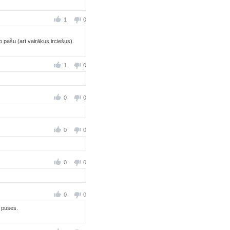
1
0
 pašu (arī vairākus irciešus).
1
0
0
0
0
0
0
0
0
0
S puses.