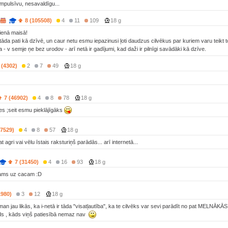
impulsīvu, nesavaldīgu...
8 (105508)
4
11
109
18 g
ienā maisā!
āda pati kā dzīvē, un caur netu esmu iepazinusi ļoti daudzus cilvēkus par kuriem varu teikt to
 - v semje ņe bez urodov - arī netā ir gadījumi, kad daži ir pilnīgi savādāki kā dzīve.
 (4302)
2
7
49
18 g
7 (46902)
4
8
78
18 g
..es ;seit esmu pieklājīgāks
(7529)
4
8
57
18 g
t agri vai vēlu īstais raksturiņš parādās... arī internetā...
7 (31450)
4
16
93
18 g
naams uz cacam :D
1980)
3
12
18 g
.man jau likās, ka i-netā ir tāda "visatļautība", ka te cilvēks var sevi parādīt no pat MELNĀKĀ
āds , kāds viņš patiesībā nemaz nav