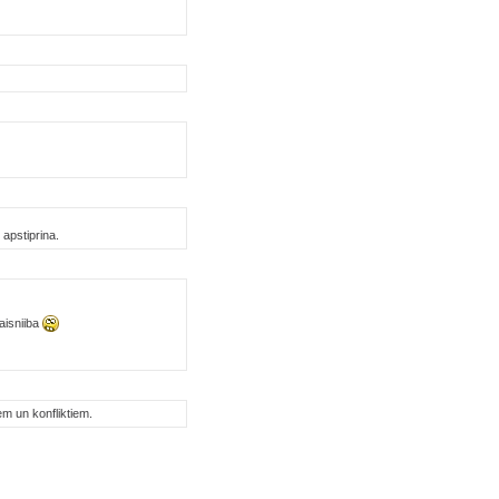
 apstiprina.
aisniiba
em un konfliktiem.