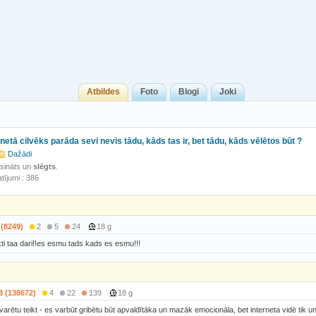
Atbildes
Foto
Blogi
Joki
-netā cilvēks parāda sevi nevis tādu, kāds tas ir, bet tādu, kāds vēlētos būt ?
Dažādi
isināts un
slēgts
.
tījumi : 386
 (8249)
2
5
24
18 g
ikti taa dari!!es esmu tads kads es esmu!!!
8 (138672)
4
22
139
18 g
varētu teikt - es varbūt gribētu būt apvaldītāka un mazāk emocionāla, bet interneta vidē tik 