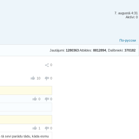
7. augustā 4:31
Aktīvi: 0
По-русски
Jautājumi:
1280363
Atbildes:
8812894
, Dalībnieki:
370182
Ieteikt
0
10
0
0
0
1
0
un tā sevi parādu tādu, kāda esmu