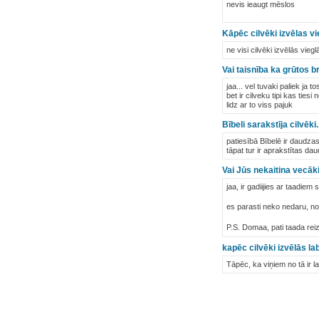
nevis ieaugt mēslos
Kāpēc cilvēki izvēlas vi
ne visi cilvēki izvēlās viegl
Vai taisnība ka grūtos b
jaa... vel tuvaki paliek ja t
bet ir cilveku tipi kas ties
lidz ar to viss pajuk
Bībeli sarakstīja cilvēki
patiesībā Bībelē ir daudzas l
tāpat tur ir aprakstītas daud
Vai Jūs nekaitina vecāki 
jaa, ir gadiijies ar taadie
es parasti neko nedaru, not
P.S. Domaa, pati taada re
kapēc cilvēki izvēlās lab
Tāpēc, ka viņiem no tā ir l