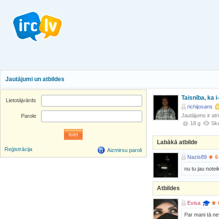
Jautājumi un atbildes
Taisnība, ka i
Lietotājvārds
richijosans
Jautājums ir atr
Parole
18 g
Ska
Labākā atbilde
Reģistrācija
Aizmirsu paroli
Nazis89
6
nu tu jau note
Atbildes
Evisa
Par mani tā ne