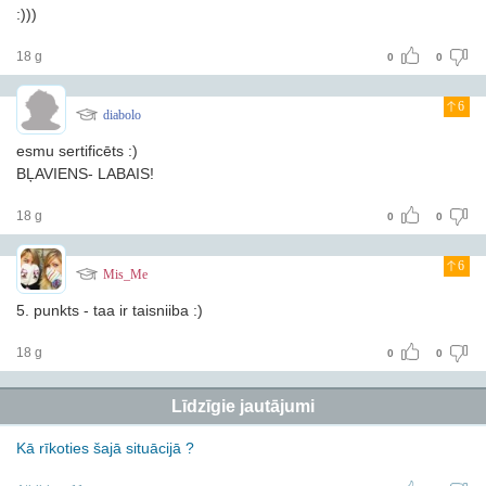
:)))
18 g
0
0
6
diabolo
esmu sertificēts :)
BĻAVIENS- LABAIS!
18 g
0
0
6
Mis_Me
5. punkts - taa ir taisniiba :)
18 g
0
0
Līdzīgie jautājumi
Kā rīkoties šajā situācijā ?