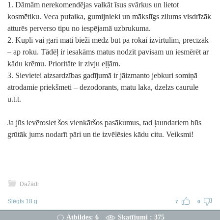
1. Dāmām nerekomendējas valkāt īsus svārkus un lietot
kosmētiku. Veca pufaika, gumijnieki un mākslīgs zilums visdrīzāk
atturēs perverso tipu no iespējamā uzbrukuma.
2. Kupli vai gari mati bieži mēdz būt pa rokai izvirtulim, precīzāk
– ap roku. Tādēļ ir iesakāms matus nodzīt pavisam un iesmērēt ar
kādu krēmu. Prioritāte ir zivju eļļām.
3. Sievietei aizsardzības gadījumā ir jāizmanto jebkuri somiņā
atrodamie priekšmeti – dezodorants, matu laka, dzelzs caurule
u.t.t.
Ja jūs ievērosiet šos vienkāršos pasākumus, tad ļaundariem būs
grūtāk jums nodarīt pāri un tie izvēlēsies kādu citu. Veiksmi!
Dažādi
Slēgts 18 g
7
0
Atbildes: 6
Skatījumi : 375