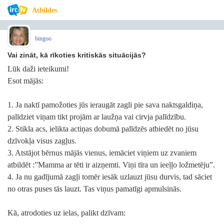
Atbildes
bingoo
Vai zināt, kā rīkoties kritiskās situācijās?
Lūk daži ieteikumi!
Esot mājās:
1. Ja naktī pamožoties jūs ieraugāt zagli pie sava naktsgaldiņa,
palīdziet viņam tikt projām ar laužņa vai cirvja palīdzību.
2. Stikla acs, ielikta actiņas dobumā palīdzēs atbiedēt no jūsu
dzīvokļa visus zagļus.
3. Atstājot bērnus mājās vienus, iemāciet viņiem uz zvaniem
atbildēt :”Mamma ar tēti ir aizņemti. Viņi tīra un ieeļļo ložmetēju”.
4. Ja nu gadījumā zagļi tomēr iesāk uzlauzt jūsu durvis, tad sāciet
no otras puses tās lauzt. Tas viņus pamatīgi apmulsinās.
Kā, atrodoties uz ielas, palikt dzīvam: