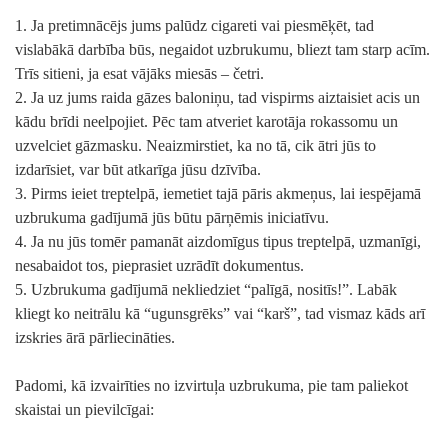
1. Ja pretimnācējs jums palūdz cigareti vai piesmēķēt, tad
vislabākā darbība būs, negaidot uzbrukumu, bliezt tam starp acīm.
Trīs sitieni, ja esat vājāks miesās – četri.
2. Ja uz jums raida gāzes baloniņu, tad vispirms aiztaisiet acis un
kādu brīdi neelpojiet. Pēc tam atveriet karotāja rokassomu un
uzvelciet gāzmasku. Neaizmirstiet, ka no tā, cik ātri jūs to
izdarīsiet, var būt atkarīga jūsu dzīvība.
3. Pirms ieiet treptelpā, iemetiet tajā pāris akmeņus, lai iespējamā
uzbrukuma gadījumā jūs būtu pārņēmis iniciatīvu.
4. Ja nu jūs tomēr pamanāt aizdomīgus tipus treptelpā, uzmanīgi,
nesabaidot tos, pieprasiet uzrādīt dokumentus.
5. Uzbrukuma gadījumā nekliedziet “palīgā, nositīs!”. Labāk
kliegt ko neitrālu kā “ugunsgrēks” vai “karš”, tad vismaz kāds arī
izskries ārā pārliecināties.
Padomi, kā izvairīties no izvirtuļa uzbrukuma, pie tam paliekot
skaistai un pievilcīgai: