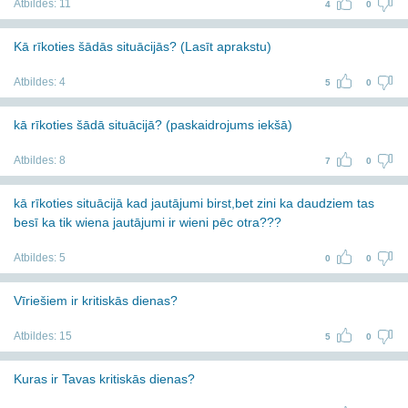
Atbildes:
11
4
0
Kā rīkoties šādās situācijās? (Lasīt aprakstu)
Atbildes:
4
5
0
kā rīkoties šādā situācijā? (paskaidrojums iekšā)
Atbildes:
8
7
0
kā rīkoties situācijā kad jautājumi birst,bet zini ka daudziem tas
besī ka tik wiena jautājumi ir wieni pēc otra???
Atbildes:
5
0
0
Vīriešiem ir kritiskās dienas?
Atbildes:
15
5
0
Kuras ir Tavas kritiskās dienas?