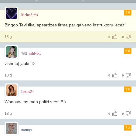
6
MelnaSirds
Bingoo Tevi tikai apsardzes firmā par galveno instruktoru iecelt!
18 g
0
0
6
nahNiku
visnotaļ jauki :D
18 g
0
0
6
Lexus24
Wooouw tas man paliidzees!!!!:)
18 g
0
0
5
normys