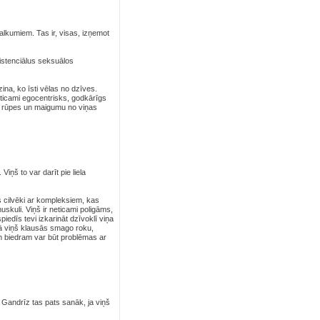
alkumiem. Tas ir, visas, izņemot
sistenciālus seksuālos
ina, ko īsti vēlas no dzīves.
neticami egocentrisks, godkārīgs
as rūpes un maigumu no viņas
iņš to var darīt pie liela
es cilvēki ar kompleksiem, kas
uskuli. Viņš ir neticami poligāms,
iedīs tevi izkarināt dzīvoklī viņa
kā viņš klausās smago roku,
im biedram var būt problēmas ar
 Gandrīz tas pats sanāk, ja viņš