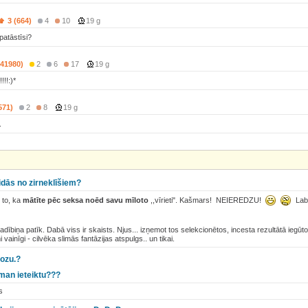
3 (664)
4
10
19 g
patāstīsi?
(41980)
2
6
17
19 g
!!!:)*
571)
2
8
19 g
.
idās no zirneklīšiem?
 to, ka
mātīte pēc seksa noēd savu mīloto
,,vīrieti". Kašmars! NEIEREDZU!
Labi
dībiņa patīk. Dabā viss ir skaists. Njus... izņemot tos selekcionētos, incesta rezultātā iegū
 vainīgi - cilvēka slimās fantāzijas atspulgs.. un tikai.
pozu.?
man ieteiktu???
s