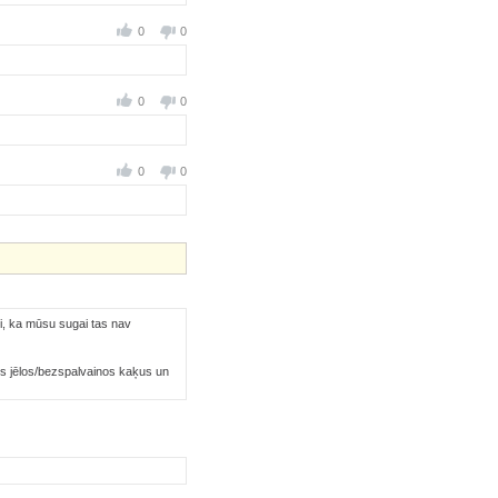
0
0
0
0
0
0
, ka mūsu sugai tas nav
tos jēlos/bezspalvainos kaķus un