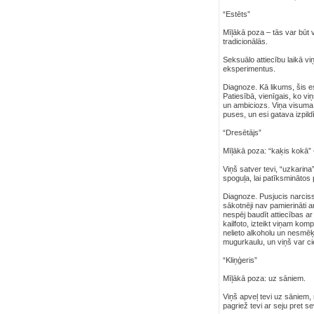
“Estēts”
Mīļākā poza – tās var būt 
tradicionālās.
Seksuālo attiecību laikā vi
eksperimentus.
Diagnoze. Kā likums, šis es
Patiesībā, vienīgais, ko vi
un ambiciozs. Viņa visuma 
puses, un esi gatava izpild
“Dresētājs”
Mīļākā poza: “kaķis kokā” –
Viņš satver tevi, “uzkarina
spoguļa, lai patīksminātos p
Diagnoze. Pusjucis narciss.
sākotnēji nav pamierināti a
nespēj baudīt attiecības ar
kailfoto, izteikt viņam ko
nelieto alkoholu un nesmēķ
mugurkaulu, un viņš var ci
“Kliņģeris”
Mīļākā poza: uz sāniem.
Viņš apveļ tevi uz sāniem,
pagriež tevi ar seju pret s