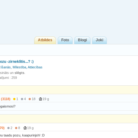
Atbildes
Foto
Blogi
Joki
ozu -zirneklītis...? :)
īšanās, Mīlestība, Attiecības
isināts un
slēgts
.
tījumi : 259
 (3118)
1
4
18
19 g
pgaismosi?
70)
2
8
19 g
inu taadu pozu, kaapurinjsh! :D