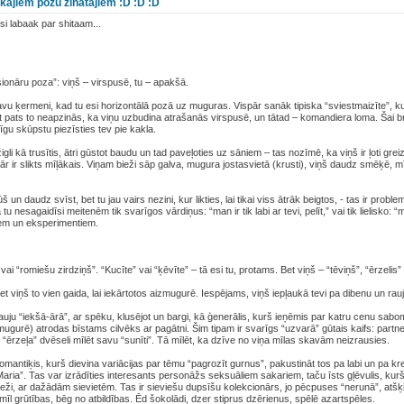
kajiem pozu zinātājiem :D :D :D
si labaak par shitaam...
sionāru poza”: viņš – virspusē, tu – apakšā.
savu ķermeni, kad tu esi horizontālā pozā uz muguras. Vispār sanāk tipiska “sviestmaizīte”, ku
ūt pats to neapzinās, ka viņu uzbudina atrašanās virspusē, un tātad – komandiera loma. Šai brī
līgu skūpstu piezīsties tev pie kakla.
li kā trusītis, ātri gūstot baudu un tad paveļoties uz sāniem – tas nozīmē, ka viņš ir ļoti greiz
r ir slikts mīļākais. Viņam bieži sāp galva, mugura jostasvietā (krusti), viņš daudz smēķē, mīl
ūš un daudz svīst, bet tu jau vairs nezini, kur likties, lai tikai viss ātrāk beigtos, - tas ir pro
u nesagaidīsi meitenēm tik svarīgos vārdiņus: “man ir tik labi ar tevi, pelīt,” vai tik lielisko: “m
em un eksperimentiem.
vai “romiešu zirdziņš”. “Kucīte” vai “ķēvīte” – tā esi tu, protams. Bet viņš – “tēviņš”, “ērzelis” 
et viņš to vien gaida, lai iekārtotos aizmugurē. Iespējams, viņš iepļaukā tevi pa dibenu un rau
auju “iekšā-ārā”, ar spēku, klusējot un bargi, kā ģenerālis, kurš ieņēmis par katru cenu sabom
mugurē) atrodas bīstams cilvēks ar pagātni. Šim tipam ir svarīgs “uzvarā” gūtais kaifs: partn
u “ērzeļa” dvēseli mīlēt savu “sunīti”. Tā mīlēt, ka dzīve no viņa mīlas skavām neizrausies.
 romantiķis, kurš dievina variācijas par tēmu “pagrozīt gurnus”, pakustināt tos pa labi un pa kr
ria”. Tas var izrādīties interesants personāžs seksuāliem sakariem, taču īsts gļēvulis, kurš 
i bieži, ar dažādām sievietēm. Tas ir sieviešu dupsīšu kolekcionārs, jo pēcpuses “nerunā”, atš
īl grūtības, bēg no atbildības. Ēd šokolādi, dzer stiprus dzērienus, spēlē azartspēles.