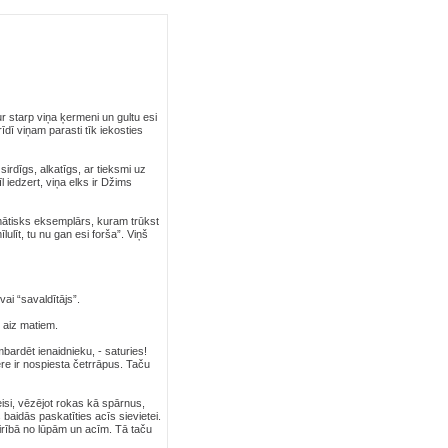
r starp viņa ķermeni un gultu esi
dī viņam parasti tīk iekosties
sirdīgs, alkatīgs, ar tieksmi uz
 iedzert, viņa elks ir Džims
blemātisks eksemplārs, kuram trūkst
īlulīt, tu nu gan esi forša”. Viņš
vai “savaldītājs”.
j aiz matiem.
bardēt ienaidnieku, - saturies!
ere ir nospiesta četrrāpus. Taču
eisi, vēzējot rokas kā spārnus,
baidās paskatīties acīs sievietei.
ķirībā no lūpām un acīm. Tā taču