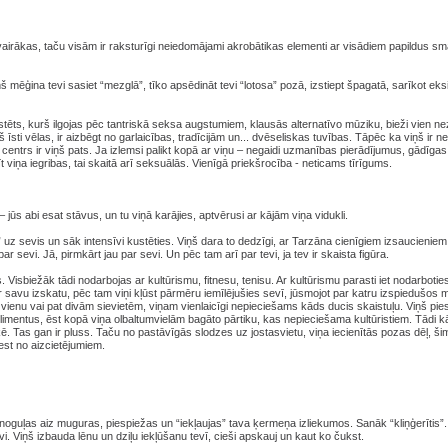
vairākas, taču visām ir raksturīgi neiedomājami akrobātikas elementi ar visādiem papildus sm
ņš mēģina tevi sasiet “mezglā”, tīko apsēdināt tevi “lotosa” pozā, izstiept špagatā, sarīkot ek
tēts, kurš ilgojas pēc tantriskā seksa augstumiem, klausās alternatīvo mūziku, bieži vien nez
ņš īsti vēlas, ir aizbēgt no garlaicības, tradīcijām un... dvēseliskas tuvības. Tāpēc ka viņš ir 
centrs ir viņš pats. Ja izlemsi palikt kopā ar viņu – negaidi uzmanības pierādījumus, gādīg
īt viņa iegribas, tai skaitā arī seksuālās. Vienīgā priekšrocība - neticams tīrīgums.
 jūs abi esat stāvus, un tu viņā karājies, aptvērusi ar kājām viņa vidukli.
” uz sevis un sāk intensīvi kustēties. Viņš dara to dedzīgi, ar Tarzāna cienīgiem izsaucieniem. V
ar sevi. Jā, pirmkārt jau par sevi. Un pēc tam arī par tevi, ja tev ir skaista figūra.
 Visbiežāk tādi nodarbojas ar kultūrismu, fitnesu, tenisu. Ar kultūrismu parasti iet nodarboti
r savu izskatu, pēc tam viņi kļūst pārmēru iemīlējušies sevī, jūsmojot par katru izspiedušos m
 vienu vai pat divām sievietēm, viņam vienlaicīgi nepieciešams kāds ducis skaistuļu. Viņš piesp
mplimentus, ēst kopā viņa olbaltumvielām bagāto pārtiku, kas nepieciešama kultūristiem. Tādi 
ē. Tas gan ir pluss. Taču no pastāvīgās slodzes uz jostasvietu, viņa iecienītās pozas dēļ, š
est no aizcietējumiem.
 noguļas aiz muguras, piespiežas un “iekļaujas” tava ķermeņa izliekumos. Sanāk “kliņģerītis”.
evi. Viņš izbauda lēnu un dziļu iekļūšanu tevī, cieši apskauj un kaut ko čukst.