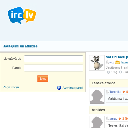
Jautājumi un atbildes
Vai zini tādu p
Lietotājvārds
wix
Iepaz
Jautājums ir atr
Parole
19 g
Ska
Labākā atbilde
Reģistrācija
Aizmirsu paroli
Terchiks
5
Varbūt mani a
Atbildes
agruc
3 (9
Nee es tikai z