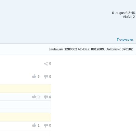
6. augustā 8:46
Aktīvi: 2
По-русски
Jautājumi:
1280362
Atbildes:
8812889
, Dalībnieki:
370182
Ieteikt
0
5
0
0
0
1
0