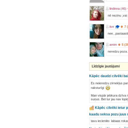
lindinna (46)
nē nezinu ,vai 
iive
7 
nee...pastaasti!
amim
5 (3
neredzu poza.
Līdzīgie jautājumi
Kāpēc daudzi cilvēki ba
Es neieredzu zirnekļus par
raksturīgi
Man vispār jebkura dzīva ra
suņus. Bet tur jau nav lopiņi
Kāpēc cilvēki ietur 
kaadu seksa pozu juus 
tavu iecieniito labaas roka