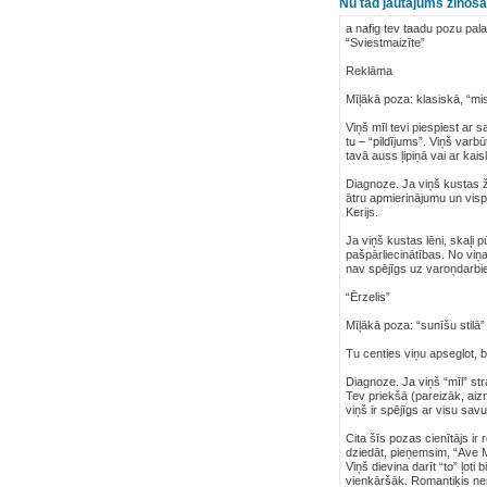
Nu tad jautājums zinošā
a nafig tev taadu pozu pala
“Sviestmaizīte”
Reklāma
Mīļākā poza: klasiskā, “mi
Viņš mīl tevi piespiest ar 
tu – “pildījums”. Viņš varb
tavā auss ļipiņā vai ar kais
Diagnoze. Ja viņš kustas žig
ātru apmierinājumu un vispā
Kerijs.
Ja viņš kustas lēni, skaļi p
pašpārliecinātības. No viņa t
nav spējīgs uz varoņdarbi
“Ērzelis”
Mīļākā poza: “sunīšu stilā” 
Tu centies viņu apseglot, b
Diagnoze. Ja viņš “mīl” str
Tev priekšā (pareizāk, aiz
viņš ir spējīgs ar visu sav
Cita šīs pozas cienītājs ir
dziedāt, pieņemsim, “Ave Ma
Viņš dievina darīt “to” ļot
vienkāršāk. Romantiķis nem