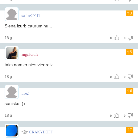
3
saulite20011
Sienā izurb caurumiņu...
18 g
0
0
5
angelforlife
taks nomierinies vienreiz
18 g
0
0
6
iive2
sunisko :))
18 g
0
0
7
CKAKYHOFF