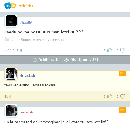
Atbildes
Nazis89
kaadu seksa pozu juus man ieteiktu???
Iepazīšanās, Mīlestība, Attiecības
Slēgts 18 g
2
0
Atbildes: 13
Skatījumi : 274
6
dr_zarinsh
tavu iecieniito labaas rokas
18 g
0
0
6
miiceniite
un kuras tu tad esi izmeeginaajis lai wareetu tew ieteikt!?