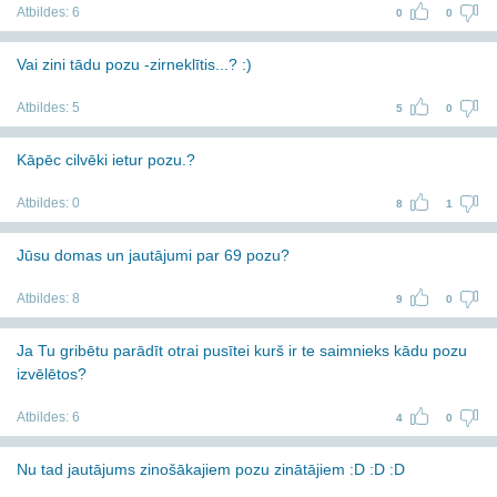
Atbildes:
6
0
0
Vai zini tādu pozu -zirneklītis...? :)
Atbildes:
5
5
0
Kāpēc cilvēki ietur pozu.?
Atbildes:
0
8
1
Jūsu domas un jautājumi par 69 pozu?
Atbildes:
8
9
0
Ja Tu gribētu parādīt otrai pusītei kurš ir te saimnieks kādu pozu
izvēlētos?
Atbildes:
6
4
0
Nu tad jautājums zinošākajiem pozu zinātājiem :D :D :D