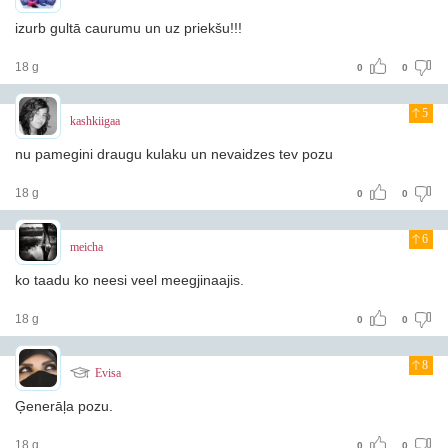
izurb gultā caurumu un uz priekšu!!!
18 g
0
0
5
kashkiigaa
nu pamegini draugu kulaku un nevaidzes tev pozu
18 g
0
0
6
meicha
ko taadu ko neesi veel meegjinaajis.
18 g
0
0
8
Evisa
Ģenerāļa pozu.
18 g
0
0