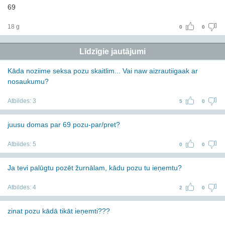
69
18 g
0
0
Līdzīgie jautājumi
Kāda noziime seksa pozu skaitlim... Vai naw aizrautiigaak ar
nosaukumu?
Atbildes:
3
5
0
juusu domas par 69 pozu-par/pret?
Atbildes:
5
0
0
Ja tevi palūgtu pozēt žurnālam, kādu pozu tu ieņemtu?
Atbildes:
4
2
0
zinat pozu kādā tikāt ieņemti???