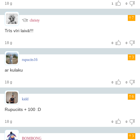
18 g
1
0
7
christy
Trīs vīri laivā!!!
18 g
0
0
3
rupucits16
ar kulaku
18 g
0
0
6
kidd
Rupuciits + 100 :D
18 g
0
0
3
BOMBONG