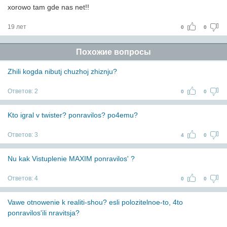
xorowo tam gde nas net!!
19 лет
0
0
Похожие вопросы
Zhili kogda nibutj chuzhoj zhiznju?
Ответов:
2
0
0
Kto igral v twister? ponravilos? po4emu?
Ответов:
3
4
0
Nu kak Vistuplenie MAXIM ponravilos' ?
Ответов:
4
0
0
Vawe otnowenie k realiti-shou? esli polozitelnoe-to, 4to
ponravilos'ili nravitsja?