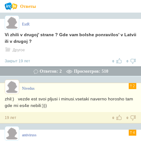
Ответы
ExtR
Vi zhili v drugoj' strane ? Gde vam bolshe ponravilos' v Latvii
ili v drugoj ?
Другое
Закрыт 19 лет
0
0
Ответов: 2
Просмотров: 510
2
Nivedus
zhil:) vezde est svoi pljusi i minusi.vsetaki naverno horosho tam
gde mi es4e nebili:)))
19 лет
0
0
4
antiviruss