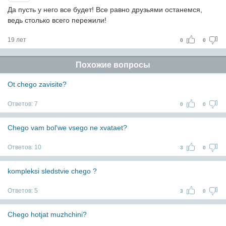
Да пусть у него все будет! Все равно друзьями останемся,
ведь столько всего пережили!
19 лет
0
0
Похожие вопросы
Ot chego zavisite?
Ответов:
7
0
0
Chego vam bol'we vsego ne xvataet?
Ответов:
10
3
0
kompleksi sledstvie chego ?
Ответов:
5
3
0
Chego hotjat muzhchini?