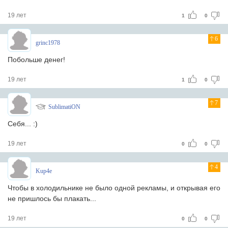
19 лет
1
0
6
grinc1978
Побольше денег!
19 лет
1
0
7
SublimatiON
Себя... :)
19 лет
0
0
4
Kup4e
Чтобы в холодильнике не было одной рекламы, и открывая его
не пришлось бы плакать...
19 лет
0
0