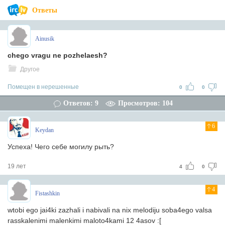
Ответы
Ainusik
chego vragu ne pozhelaesh?
Другое
Помещен в нерешенные
0
0
Ответов: 9
Просмотров: 104
6
Keydan
Успеха! Чего себе могилу рыть?
19 лет
4
0
4
Fistashkin
wtobi ego jai4ki zazhali i nabivali na nix melodiju soba4ego valsa
rasskalenimi malenkimi maloto4kami 12 4asov :[