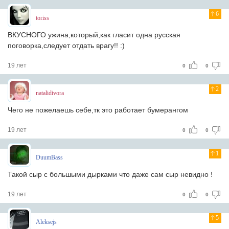
6
toriss
ВКУСНОГО ужина,который,как гласит одна русская
поговорка,следует отдать врагу!! :)
19 лет
0
0
2
natalidivora
Чего не пожелаешь себе,тк это работает бумерангом
19 лет
0
0
1
DuumBass
Такой сыр с большыми дырками что даже сам сыр невидно !
19 лет
0
0
5
Aleksejs