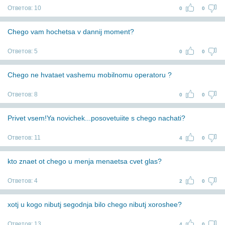
Ответов:
10
0
0
Chego vam hochetsa v dannij moment?
Ответов:
5
0
0
Chego ne hvataet vashemu mobilnomu operatoru ?
Ответов:
8
0
0
Privet vsem!Ya novichek...posovetuiite s chego nachati?
Ответов:
11
4
0
kto znaet ot chego u menja menaetsa cvet glas?
Ответов:
4
2
0
xotj u kogo nibutj segodnja bilo chego nibutj xoroshee?
Ответов:
13
4
0