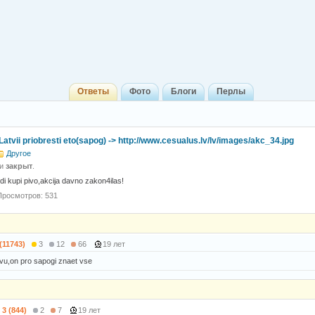
Ответы
Фото
Блоги
Перлы
atvii priobresti eto(sapog) -> http://www.cesualus.lv/lv/images/akc_34.jpg
Другое
 и
закрыт
.
a idi kupi pivo,akcija davno zakon4ilas!
Просмотров: 531
 (11743)
3
12
66
19 лет
vu,on pro sapogi znaet vse
3 (844)
2
7
19 лет