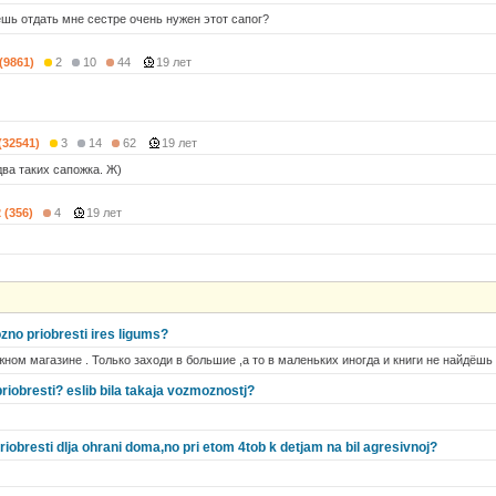
шь отдать мне сестре очень нужен этот сапог?
 (9861)
2
10
44
19 лет
(32541)
3
14
62
19 лет
два таких сапожка. Ж)
 (356)
4
19 лет
zno priobresti ires ligums?
ном магазине . Только заходи в большие ,а то в маленьких иногда и книги не найдёшь 
priobresti? eslib bila takaja vozmoznostj?
obresti dlja ohrani doma,no pri etom 4tob k detjam na bil agresivnoj?