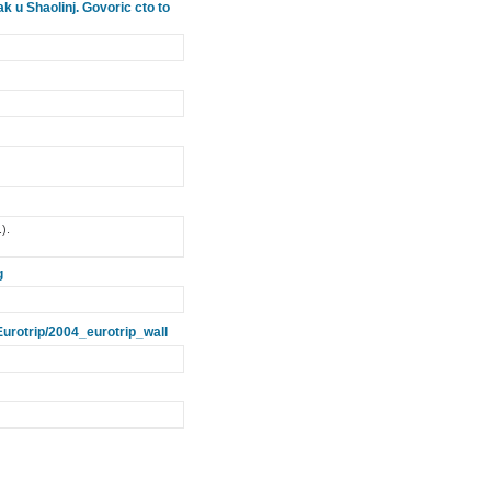
ak u Shaolinj. Govoric cto to
).
g
urotrip/2004_eurotrip_wall