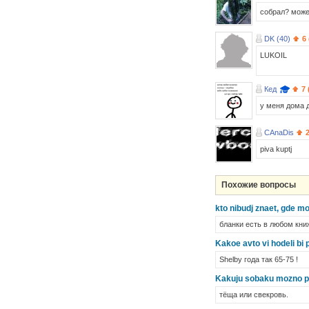
собрал? може
DK (40)
6
LUKOIL
Кед
7 
у меня дома 
CAnaDis
2
piva kuptj
Похожие вопросы
kto nibudj znaet, gde mo
бланки есть в любом книж
Kakoe avto vi hodeli bi 
Shelby года так 65-75 !
Kakuju sobaku mozno pri
тёща или свекровь.