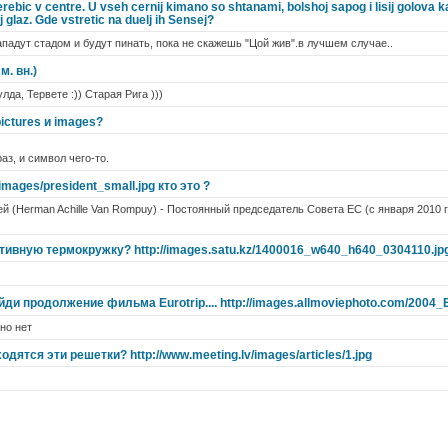
perebic v centre. U vseh cernij kimano so shtanami, bolshoj sapog i lisij golova k
j glaz. Gde vstretic na duelj ih Sensej?
ападут стадом и будут пинать, пока не скажешь "Цой жив".в лучшем случае..
м. вн.)
лда, Тервете :)) Старая Рига )))
ictures и images?
аз, и символ чего-то.
images/president_small.jpg кто это ?
 (Herman Achille Van Rompuy) - Постоянный председатель Совета ЕС (с января 2010 г.
тивную термокружку? http://images.satu.kz/1400016_w640_h640_0304110.jp
ди продолжение фильма Eurotrip.... http://images.allmoviephoto.com/2004_E
но нет
дятся эти решетки? http://www.meeting.lv/images/articles/1.jpg