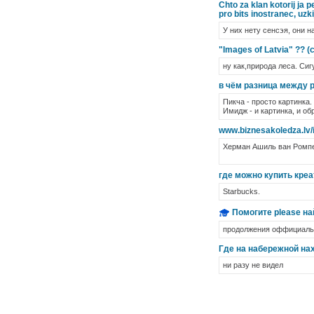
Chto za klan kotorij ja 
pro bits inostranec, uzki
У них нету сенсэя, они н
"Images of Latvia" ?? (с
ну как,природа леса. Сигу
в чём разница между p
Пикча - просто картинка.
Имидж - и картинка, и обр
www.biznesakoledza.lv/
Херман Ашиль ван Ромпей
где можно купить креа
Starbucks.
Помогите please най
продолжения оффициаль
Где на набережной нахо
ни разу не видел