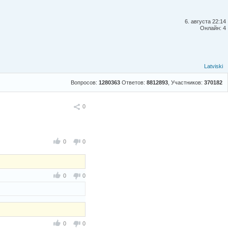
6. августа 22:14
Онлайн: 4
Latviski
Вопросов:
1280363
Ответов:
8812893
, Участников:
370182
Поделиться
0
0
0
0
0
0
0