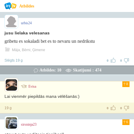
Atbildes
urbis24
jusu lielaka velesanas
gribetu es sokaladi bet es to nevaru un nedrikstu
Māja, Bērni, Ģimene
Slēgts 19 g
0
0
Atbildes: 10
Skatījumi : 474
8
Evisa
Lai vienmēr piepildās mana vēlēšanās:)
19 g
0
0
6
sirsninja23