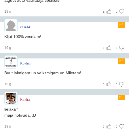
atguut auto vadiitaaja tiesiibas!!
19 g
1
0
6
ez3414
Kljut 100% veselam!
19 g
0
0
3
Koldun-
Buut laimigam un veiksmigam un Miletam!
19 g
0
0
6
Kindra
lielākā?
māja holivudā, :D
19 g
0
0