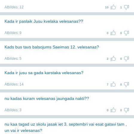
Atbildes:
12
10
1
Kada ir paslaik Jusu kvelaka velesanas??
Atbildes:
9
0
0
Kads bus tavs balsojums Saeimas 12. velesanas?
Atbildes:
5
2
0
Kada ir jusu sa gada karstaka velesanas?
Atbildes:
14
7
0
nu kadas kuram velesanas jaungada nakti??
Atbildes:
3
0
0
nu kaa tagad uz skolu jasak iet 3. septembri vai esat gatavi tam ,
un vai ir velesanas?