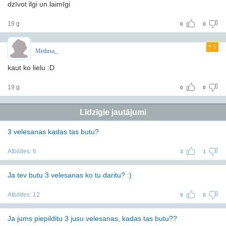
dzīvot ilgi un laimīgi
19 g
0
0
5
Medusa_
kaut ko lielu :D
19 g
0
0
Līdzīgie jautājumi
3 velesanas kadas tas butu?
Atbildes:
6
3
1
Ja tev butu 3 velesanas ko tu daritu? :)
Atbildes:
12
9
0
Ja jums piepilditu 3 jusu velesanas, kadas tas butu??