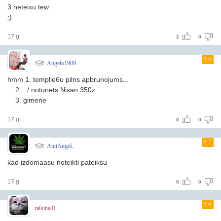
3.neteixu tew
:)
17 g
2
0
6
Angelo1989
hmm 1. templie6u pilns apbrunojums...
2. :/ notunets Nisan 350z
3. gimene
17 g
0
0
7
AntiAngeL
kad izdomaasu noteikti pateiksu
17 g
0
0
6
raikina31