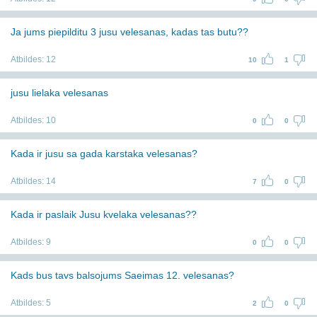
Ja jums piepilditu 3 jusu velesanas, kadas tas butu??
Atbildes:
12
10
1
jusu lielaka velesanas
Atbildes:
10
0
0
Kada ir jusu sa gada karstaka velesanas?
Atbildes:
14
7
0
Kada ir paslaik Jusu kvelaka velesanas??
Atbildes:
9
0
0
Kads bus tavs balsojums Saeimas 12. velesanas?
Atbildes:
5
2
0