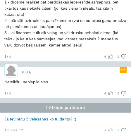
1 - drosme realizēt pat pārdošākās ieceres/idejas/sapņus, bet
tikai tos kas nekaitē citiem (jo, kas vienam ideāls, tas citam
katastrofa)
2 - pārstāt uztraukties par sīkumiem (vai esmu bijusi gana precīza
utt pienākumos utt jautājumos)
3 - lai finanses ir tik cik vajag un vēl drusku nebaltai dienai (kā
teikt - ja kaut kas samisējas, tad vismaz mazākais 2 mēnešus
varu dzīvot bez raizēm, kamēr atrod izeju)
17 g
0
0
6
BlonDj
Neteikšu, nepiepildīsies...
17 g
0
0
Līdzīgie jautājumi
Ja tev butu 3 velesanas ko tu daritu? :)
Atbildes:
12
9
0