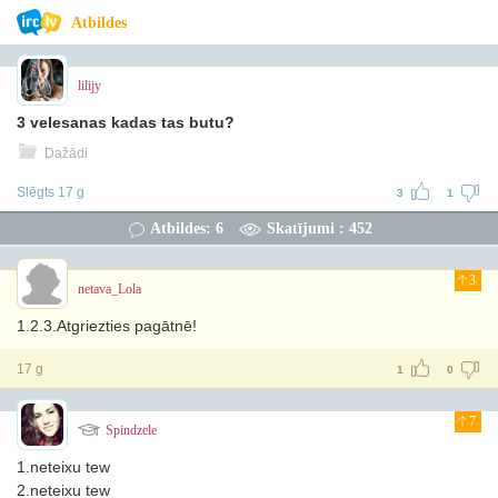
Atbildes
lilijy
3 velesanas kadas tas butu?
Dažādi
Slēgts 17 g
3
1
Atbildes: 6
Skatījumi : 452
3
netava_Lola
1.2.3.Atgriezties pagātnē!
17 g
1
0
7
Spindzele
1.neteixu tew
2.neteixu tew