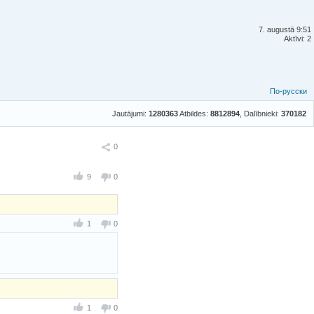
7. augustā 9:51
Aktīvi: 2
По-русски
Jautājumi:
1280363
Atbildes:
8812894
, Dalībnieki:
370182
Ieteikt
0
9
0
1
0
1
0