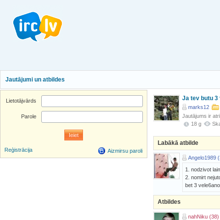
Jautājumi un atbildes
Ja tev butu 3 
Lietotājvārds
marks12
Jautājums ir atr
Parole
18 g
Ska
Labākā atbilde
Reģistrācija
Aizmirsu paroli
Angelo1989 (
1. nodzivot la
2. nomirt nejut
bet 3 vele6an
Atbildes
nahNiku (38)