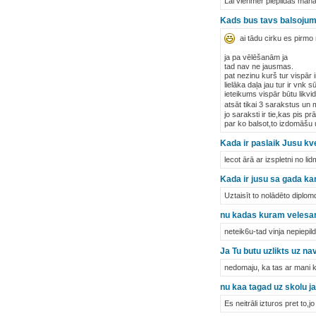
Lai vienmēr piepildās man
Kads bus tavs balsoju
ai tādu cirku es pirmo 
ja pa vēlēšanām ja
tad nav ne jausmas.
pat nezinu kurš tur vispār i
lielāka daļa jau tur ir vnk
ieteikums vispār būtu likvi
atsāt tikai 3 sarakstus un
jo saraksti ir tie,kas pis pr
par ko balsot,to izdomāšu 
Kada ir paslaik Jusu k
lecot ārā ar izspletni no li
Kada ir jusu sa gada k
Uztaisīt to nolādēto diplom
nu kadas kuram velesa
neteik6u-tad vinja nepiepild
Ja Tu butu uzlikts uz n
nedomaju, ka tas ar mani ka
nu kaa tagad uz skolu ja
Es neitrāli izturos pret to,j