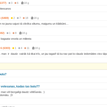
(1377)
3
6
18 g
eeleesanos
6 (6469)
2
7
18
18 g
n no jauna sajust tā cilvēka siltumu, maigumu un klātbūtni....
692)
1
8
18 g
 bagaata vesela un miileeta
6 (6303)
1
4
11
18 g
... man ir daudz vairāk kā tikai trīs, un jau tagad! tā ka nav pat ko daudz iedomāties viss tāp
butu?
su velesanas, kadas tas butu??
t man vēl bezgalīgi daudz vēlēšanās. :)
zdomātu. ;D