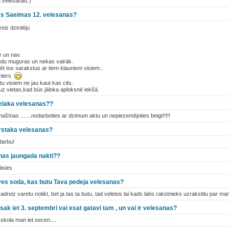
a vēlēšanās:)
ms Saeimas 12. velesanas?
reiz dzirdēju
r un nav.
 sūdu muguras un nekas vairāk.
dēt tos sarakstus ar tiem klauniem visiem..
 miers
ātu visiem ne jau kaut kas cits.
uz vietas,kad būs jāloka aploksnē iekšā.
velaka velesanas??
dmašīnas .......nodarboties ar dzimum aktu un nepiezemējoties beigt!!!!!
arstaka velesanas?
darbu!
nas jaungada nakti??
iisies
aves soda, kas butu Tava pedeja velesanas?
dreiz varetu notikt, bet ja tas ta butu, tad veletos lai kads labs rakstnieks uzrakstitu par man
sak iet 3. septembri vai esat gatavi tam , un vai ir velesanas?
o skola man iet secen....