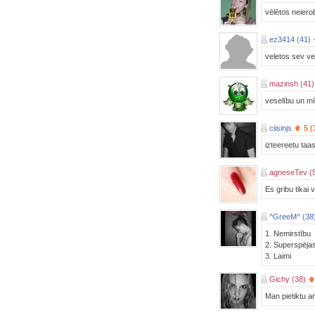
vēlētos neiero
ez3414 (41)
veletos sev ves
mazinsh (41)
veselību un mī
ciisinjs
5 (
izteereetu taas
agneseTev (
Es gribu tikai 
^GreeM^ (38
1. Nemirstību
2. Superspēja
3. Laimi
Gichy (38)
Man pietiktu a