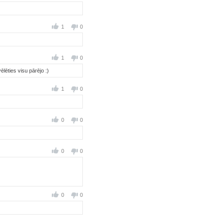
1
0
1
0
lēties visu pārējo :)
1
0
0
0
0
0
0
0