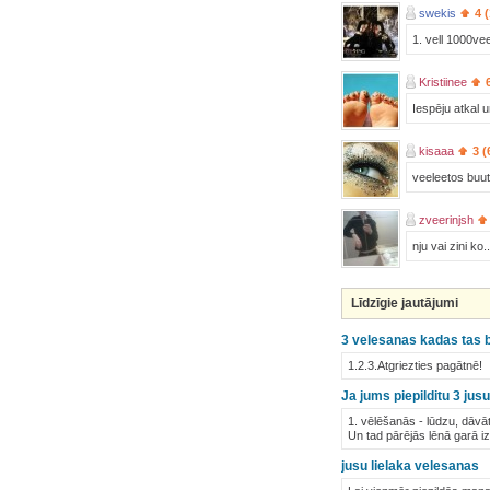
swekis
4 
1. vell 1000v
Kristiinee
Iespēju atkal u
kisaaa
3 (
veeleetos buut
zveerinjsh
nju vai zini ko
Līdzīgie jautājumi
3 velesanas kadas tas 
1.2.3.Atgriezties pagātnē!
Ja jums piepilditu 3 ju
1. vēlēšanās - lūdzu, dāvā
Un tad pārējās lēnā garā i
jusu lielaka velesanas