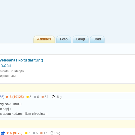
Atbildes
Foto
Blogi
Joki
velesanas ko tu daritu? :)
Dažādi
isināts un
slēgts
.
tījumi : 461
36)
6 (10125)
3
6
54
18 g
imigi savu muzu
ot sapju
os adotu kadam milam cilvecinam
6 (9179)
2
5
17
18 g