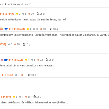
bežotu vēlēšanos skaitu :D
6 (17547)
2
5
29
18 g
elibu, milestibu un laimi. tadas tris necilas lietas, vai ne?
8 (105508)
4
11
109
18 g
lestību sev un savai ģimenei, un trešā vēlēšanās - neierobežoti daudz vēlēšanos, lai varētu vē
3334)
3
10
18 g
...
54)
7 (33013)
4
5
22
18 g
vienu, atkal būt ar viņu un nekur vairs neatlaist...
)
3 (542)
2
5
18 g
s
5 (4807)
1
4
18
18 g
r vienu vēlēšanos: Es vēlētos, lai man nekas nav jāvēlas...:)