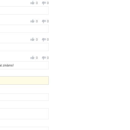
0
0
0
0
0
0
0
0
at zināms!