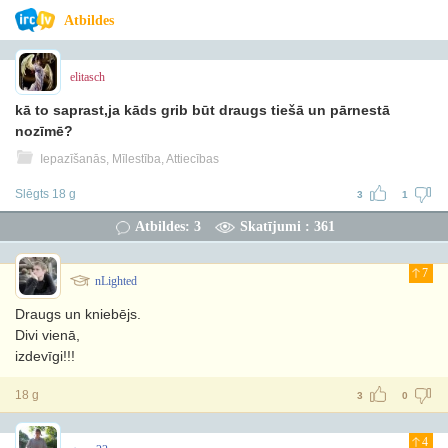
Atbildes
elitasch
kā to saprast,ja kāds grib būt draugs tiešā un pārnestā
nozīmē?
Iepazīšanās, Mīlestība, Attiecības
Slēgts 18 g
3
1
Atbildes: 3
Skatījumi : 361
7
nLighted
Draugs un kniebējs.
Divi vienā,
izdevīgi!!!
18 g
3
0
4