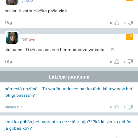
gross23
tas jau ir katra cilvēka paša ziņā.
18 g
0
0
7
iive
stulbums..:D izklausaas eec beernudaarza varianta....:D
18 g
0
0
Līdzīgie jautājumi
pārnestā nozīmē---Tu warētu atdoties par ko tādu kā tew naw bet
ļoti gribāssss???
Atbildes:
7
0
0
kaut ko gribās,bet saprast ko nez~tā ir bijis???kā lai zin ko gribās
ja gribās ko??