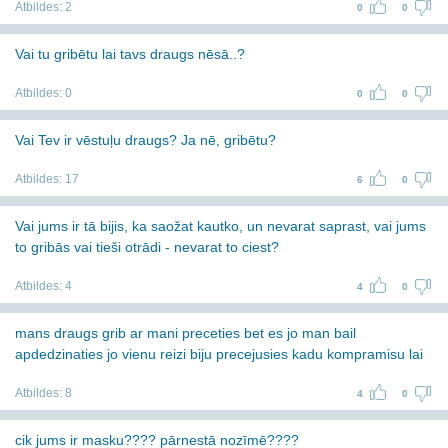
Atbildes:
2
0
0
Vai tu gribētu lai tavs draugs nēsā..?
Atbildes:
0
0
0
Vai Tev ir vēstuļu draugs? Ja nē, gribētu?
Atbildes:
17
6
0
Vai jums ir tā bijis, ka saožat kautko, un nevarat saprast, vai jums
to gribās vai tieši otrādi - nevarat to ciest?
Atbildes:
4
4
0
mans draugs grib ar mani preceties bet es jo man bail
apdedzinaties jo vienu reizi biju precejusies kadu kompramisu lai
Atbildes:
8
4
0
cik jums ir masku???? pārnestā nozīmē????