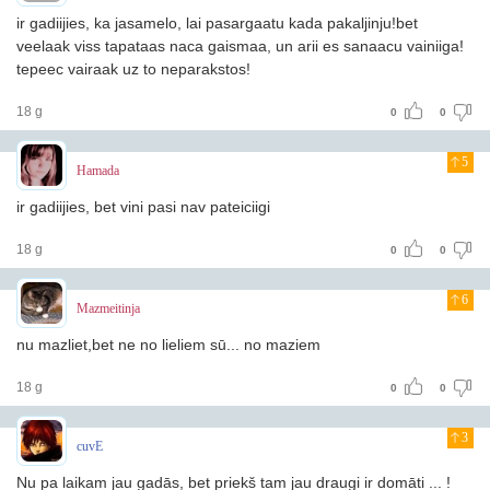
ir gadiijies, ka jasamelo, lai pasargaatu kada pakaljinju!bet
veelaak viss tapataas naca gaismaa, un arii es sanaacu vainiiga!
tepeec vairaak uz to neparakstos!
18 g
0
0
5
Hamada
ir gadiijies, bet vini pasi nav pateiciigi
18 g
0
0
6
Mazmeitinja
nu mazliet,bet ne no lieliem sū... no maziem
18 g
0
0
3
cuvE
Nu pa laikam jau gadās, bet priekš tam jau draugi ir domāti ... !