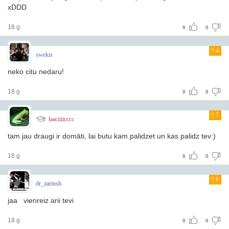
xDDD
18 g
0
0
4
swekis
neko citu nedaru!
18 g
0
0
7
laaciiiicccc
tam jau draugi ir domāti, lai butu kam palidzet un kas palidz tev:)
18 g
0
0
6
dr_zarinsh
jaa vienreiz arii tevi
18 g
0
0