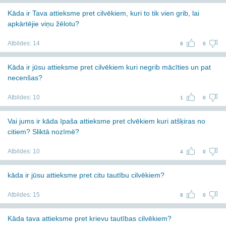
Kāda ir Tava attieksme pret cilvēkiem, kuri to tik vien grib, lai
apkārtējie viņu žēlotu?
Atbildes:
14
8
0
Kāda ir jūsu attieksme pret cilvēkiem kuri negrib mācīties un pat
necenšas?
Atbildes:
10
1
0
Vai jums ir kāda īpaša attieksme pret clvēkiem kuri atšķiras no
citiem? Sliktā nozīmē?
Atbildes:
10
4
0
kāda ir jūsu attieksme pret citu tautību cilvēkiem?
Atbildes:
15
8
0
Kāda tava attieksme pret krievu tautības cilvēkiem?