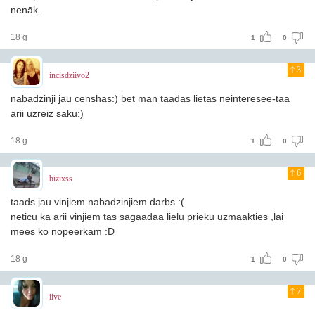
nenāk.
18 g
1
0
3
incisdziivo2
nabadzinji jau censhas:) bet man taadas lietas neinteresee-taa
arii uzreiz saku:)
18 g
1
0
6
bizixss
taads jau vinjiem nabadzinjiem darbs :(
neticu ka arii vinjiem tas sagaadaa lielu prieku uzmaakties ,lai
mees ko nopeerkam :D
18 g
1
0
7
iive