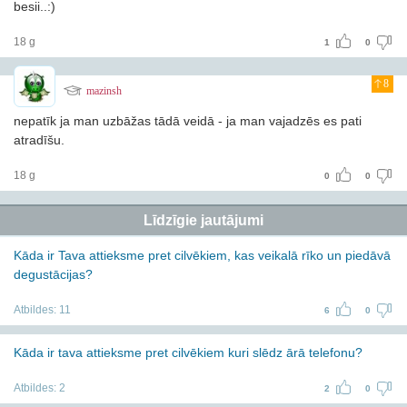
besii..:)
18 g
1
0
8
mazinsh
nepatīk ja man uzbāžas tādā veidā - ja man vajadzēs es pati
atradīšu.
18 g
0
0
Līdzīgie jautājumi
Kāda ir Tava attieksme pret cilvēkiem, kas veikalā rīko un piedāvā
degustācijas?
Atbildes:
11
6
0
Kāda ir tava attieksme pret cilvēkiem kuri slēdz ārā telefonu?
Atbildes:
2
2
0