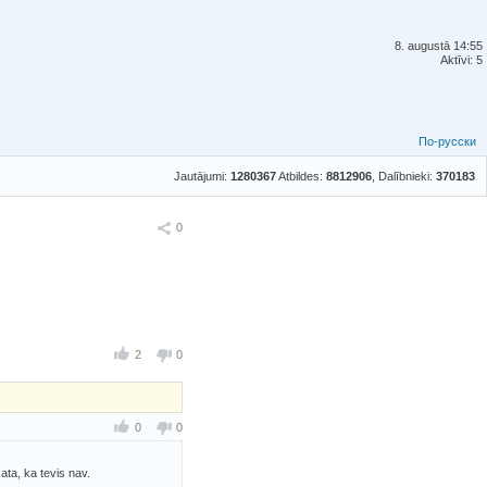
8. augustā 14:55
Aktīvi: 5
По-русски
Jautājumi:
1280367
Atbildes:
8812906
, Dalībnieki:
370183
Ieteikt
0
2
0
0
0
kata, ka tevis nav.