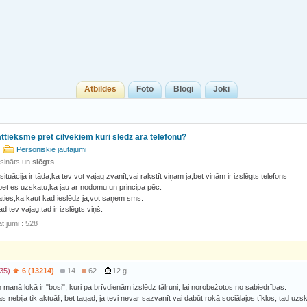
Atbildes
Foto
Blogi
Joki
attieksme pret cilvēkiem kuri slēdz ārā telefonu?
Personiskie jautājumi
isināts un
slēgts
.
situācija ir tāda,ka tev vot vajag zvanīt,vai rakstīt viņam ja,bet vinām ir izslēgts telefons
bet es uzskatu,ka jau ar nodomu un principa pēc.
aties,ka kaut kad ieslēdz ja,vot saņem sms.
d tev vajag,tad ir izslēgts viņš.
tījumi : 528
35)
6 (13214)
14
62
12 g
n manā lokā ir "bosi", kuri pa brīvdienām izslēdz tālruni, lai norobežotos no sabiedrības.
s nebija tik aktuāli, bet tagad, ja tevi nevar sazvanīt vai dabūt rokā sociālajos tīklos, tad uzs