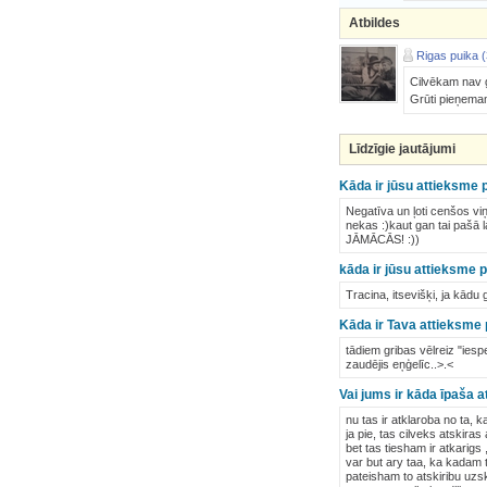
Atbildes
Rigas puika (
Cilvēkam nav ga
Grūti pieņemam
Līdzīgie jautājumi
Kāda ir jūsu attieksme 
Negatīva un ļoti cenšos vi
nekas :)kaut gan tai pašā
JĀMĀCĀS! :))
kāda ir jūsu attieksme 
Tracina, itsevišķi, ja kādu
Kāda ir Tava attieksme pr
tādiem gribas vēlreiz "iespe
zaudējis eņģelīc..>.<
Vai jums ir kāda īpaša 
nu tas ir atklaroba no ta, ka
ja pie, tas cilveks atskir
bet tas tiesham ir atkarigs 
var but ary taa, ka kadam ta
pateisham to atskiribu uzs