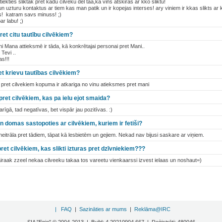
iekties sliktak pret kadu cilveku del taa,ka vins atskiras ar kko sliktu!
 un uzturu kontaktus ar tiem kas man patik un ir kopejas interses! ary viniem ir kkas slikts ar 
! katram savs minuss! ;)
ar labu! ;)
ret citu tautību cilvēkiem?
ni Mana attieksmē ir tāda, kā konkrētajai personai pret Mani..
Tevi ..
s!!!
t krievu tautības cilvēkiem?
pret cilvekiem kopuma ir atkariga no vinu atieksmes pret mani
pret cilvēkiem, kas pa ielu ejot smaida?
rīgā, tad negatīvas, bet vispār jau pozitīvas. :)
n domas sastopoties ar cilvēkiem, kuriem ir fetiši?
itrāla pret tādiem, tāpat kā lesbietēm un gejiem. Nekad nav bijusi saskare ar viņiem.
ret cilvēkiem, kas slikti izturas pret dzīvniekiem???
airaak zzeel nekaa cilveeku takaa tos vareetu vienkaarssi izvest ielaas un noshaut=)
|
FAQ
|
Sazināties ar mums
|
Reklāma@IRC