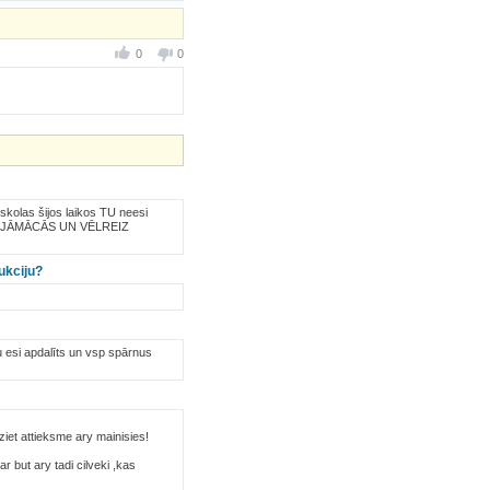
0
0
 skolas šijos laikos TU neesi
ĀS , JĀMĀCĀS UN VĒLREIZ
ukciju?
 tu esi apdalīts un vsp spārnus
iet attieksme ary mainisies!
ar but ary tadi cilveki ,kas