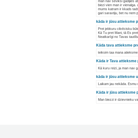
man nav seviksi gadijies att
biezi vien man ir vienalga.
mums katram ir kkads tads
gari saraxtiju, bet nu nem p
kāda ir jūsu attieksme p
Pret jebkuru cilvēcisku būt
Kā Tu pret Mani, tā Es pret 
Neatkarīgi no Tavas tautība
Kāda tava attieksme pre
teiksim taa mana atieksme 
Kāda ir Tava attieksme 
Kā kuru reizi, ja man nav ga
kāda ir jūsu attieksme u
Laikam jau nekāda. Esmu ne
Kāda ir jūsu attieksme p
Man biezzi ir dzievnieku v