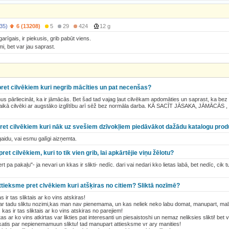
35)
6 (13208)
5
29
424
12 g
rīgais, ir piekusis, grib pabūt viens.
i, bet var jau saprast.
pret cilvēkiem kuri negrib mācīties un pat necenšas?
ņus pārliecināt, ka ir jāmācās. Bet šad tad vajag ļaut cilvēkam apdomāties un saprast, ka bez
 laikā cilvēki ar augstāko izglītību arī sēž bez normāla darba. KĀ SACĪT JĀSAKA, JĀMĀC
pret cilvēkiem kuri nāk uz svešiem dzīvokļiem piedāvākot dažādu katalogu prod
 gaidu, vai esmu galīgi aizņemta.
et cilvēkiem, kuri to tik vien grib, lai apkārtējie viņu žēlotu?
rt pa pakaļu"- ja nevari un kkas ir slikti- nedīc. dari vai nedari kko lietas labā, bet nedīc, cik
attieksme pret clvēkiem kuri atšķiras no citiem? Sliktā nozīmē?
s ir tas sliktais ar ko vins atskiras!
as ar tadu sliktu nozimi,kas man nav pienemama, un kas neliek neko labu domat, manupart, malz
, kas ir tas sliktais ar ko vins atskiras no parejiem!
s ar ko vins atkirtas var likties pat interesanti un piesaistoshi un nemaz neliksies slikti! bet v
katis par nepienemamuun sliktu! tad manupart attiesksme vr ary manities!