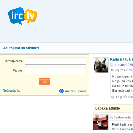
Jautājumi un atbildes
Kāda ir tava 
Lietotājvārds
predator1989
Jautājums ir atr
Parole
Nu principā tā 
Ne jau tā vnk,
Kā tu uz to sk
Bet redz tad ka
Reģistrācija
Aizmirsu paroli
12 g
Ska
Labākā atbilde
Tautu-meita (
Reāli kaitina u
Varbūt agrāk ta