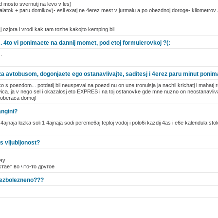
d mosto svernutj na levo v les)
palatok + paru domikov)- esli exatj ne 4erez mest v jurmalu a po obezdnoj doroge- kilometrov 
 ozjora i vrodi kak tam tozhe kakojto kemping bil
. 4to vi ponimaete na dannij momet, pod etoj formulerovkoj ?(:
.
 za avtobusom, dogonjaete ego ostanavlivajte, saditesj i 4erez paru minut ponima
ko s poezdom... potdatij bil neuspeval na poezd nu on uze tronulsja ja nachil krichatj i mahatj
ica. ja v nego sel i okazalosj eto EXPRES i na toj ostanovke gde mne nuzno on neostanavlival
doberaca domoj!
angini?
 4ajnaja lozka soli 1 4ajnaja sodi pereme6aj teploj vodoj i polo6i kazdij 4as i e6e kalendula st
s vljubljonost?
чу
стает во что-то другое
 bezbolezneno???