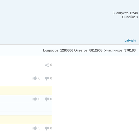
8. августа 12:48
Онлайн: 3
Latviski
Вопросов:
1280366
Ответов:
8812905
, Участников:
370183
Поделиться
0
0
0
0
0
3
0