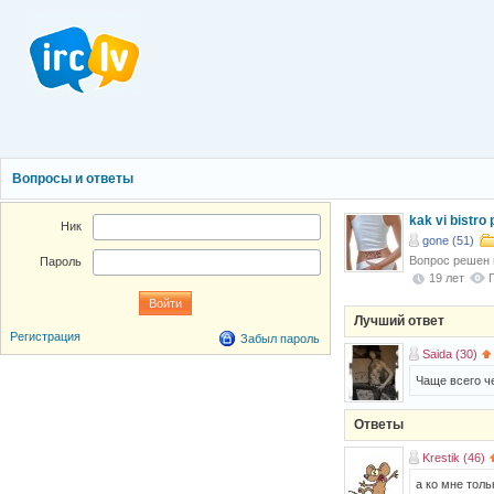
Вопросы и ответы
kak vi bistro
Ник
gone (51)
Вопрос решен
Пароль
19 лет
Лучший ответ
Регистрация
Забыл пароль
Saida (30)
Чаще всего ч
Ответы
Krestik (46)
а ко мне тол