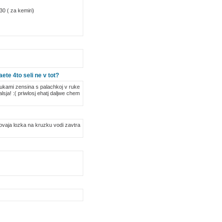
30 ( za kemiri)
ete 4to seli ne v tot?
 rukami zensina s palachkoj v ruke
sja! :( priwlosj ehatj daljwe chem
olovaja lozka na kruzku vodi zavtra