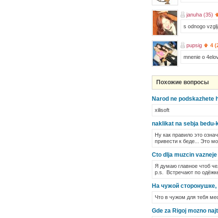
januha (35)
s odnogo vzglja
pupsig
4 (
mnenie o 4elov
Похожие вопросы
Narod ne podskazhete h
xilisoft
naklikat na sebja bedu-
Ну как правило это озна
привести к беде... Это м
Cto dlja muzcin vazneje ,
Я думаю главное чтоб ч
p.s. Встречают по одёжк
На чужой сторонушке, 
Что в чужом для тебя ме
Gde za Rigoj mozno najti