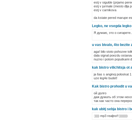
estj v sigulde (prjamo pere
estj v jurmale (mesto dlja 
estj v carnikova
da kstate pered marupe esj
Legko, ne vsegda legko 
Я думаю, это о сигарете..
u vas bivalo, 4to bezite
aga! bilo stoto pohozee tol
dala signal poezdu ostanav
nuzno i potom poputkami 
kak bistro vilichitsja ot 
ja 6as s anginoj poloskat 1
uze leg4e budet!
Kak bistro prohodit u va
ой долго
даж думать об этом нехо
так как часто она переро
kak ubitj sebja bistro i
:)))) mp3 realjno!!:)))))))