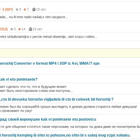
3 (507)
3
7
19 лет
da... nu ili mne nado na4atj s nim razgavor...
2313)
3
14
19 лет
eke skladivaetsjka v pervie minuti obwenija...tam srazu i vidno...
oroshij Converter v format MP4 i 3GP iz Avi, WMA!? sps
kak vi eto ponimaete?
чает сделать что-то, что в будущем может
ожет быть неосторожное слово или поступок...
cto bi devuska horosho vigljadela ili cto bi celovek bil horoshij ?
еловек был бы хороший!А хрошо выглядеть я думаю должна сторатся любая девушка!
е,провожают по уму!
рад своей воронушке kak vi ponimaete etu poslovicu
сте для общения сготятся такие персонажи, на которых ты дома даже не посмотрела б
 horoshij kemping ili shto to pohozee,no shto bi s saboj mog vzjat sobaku.