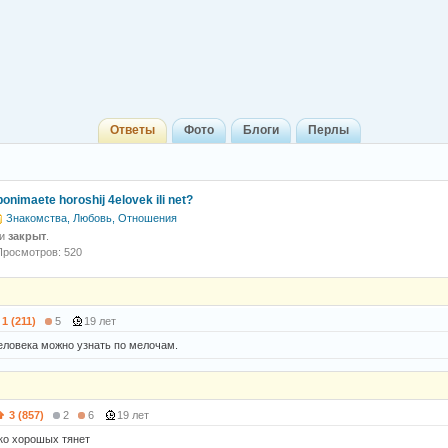
Ответы
Фото
Блоги
Перлы
 ponimaete horoshij 4elovek ili net?
Знакомства, Любовь, Отношения
 и
закрыт
.
Просмотров: 520
1 (211)
5
19 лет
еловека можно узнать по мелочам.
3 (857)
2
6
19 лет
ько хорошых тянет