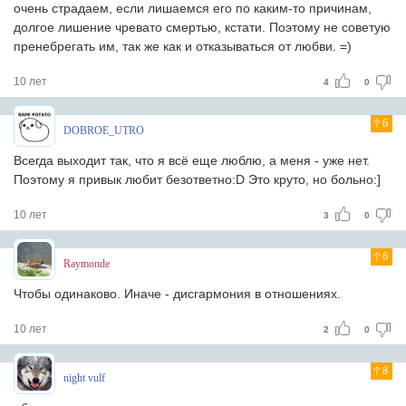
очень страдаем, если лишаемся его по каким-то причинам,
долгое лишение чревато смертью, кстати. Поэтому не советую
пренебрегать им, так же как и отказываться от любви. =)
10 лет
4
0
6
DOBROE_UTRO
Всегда выходит так, что я всё еще люблю, а меня - уже нет.
Поэтому я привык любит безответно:D Это круто, но больно:]
10 лет
3
0
6
Raymonde
Чтобы одинаково. Иначе - дисгармония в отношениях.
10 лет
2
0
8
night vulf