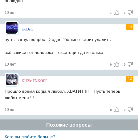
обоюдно
10 лет
1
0
4
KoDeK
ну ты загнул вопрос :D одно "больше" стоит удалить
всё зависит от человека
окситоцин да и только
10 лет
0
0
2
KUZMENKOFF
Прошло время когда я любил, ХВАТИТ !!!
Пусть теперь
любят меня !!!
10 лет
0
0
Похожие вопросы
Кого вы любите больше?