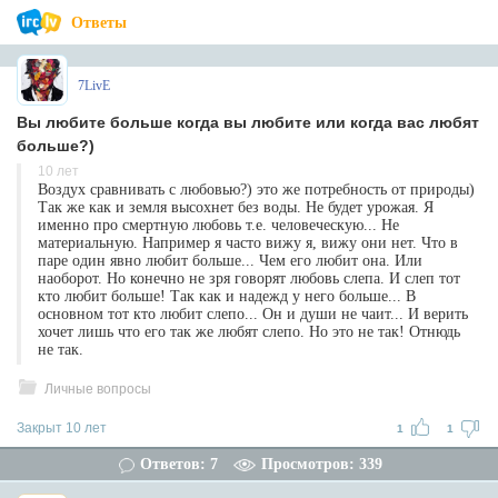
Ответы
7LivE
Вы любите больше когда вы любите или когда вас любят
больше?)
10 лет
Воздух сравнивать с любовью?) это же потребность от природы)
Так же как и земля высохнет без воды. Не будет урожая. Я
именно про смертную любовь т.е. человеческую... Не
материальную. Например я часто вижу я, вижу они нет. Что в
паре один явно любит больше... Чем его любит она. Или
наоборот. Но конечно не зря говорят любовь слепа. И слеп тот
кто любит больше! Так как и надежд у него больше... В
основном тот кто любит слепо... Он и души не чаит... И верить
хочет лишь что его так же любят слепо. Но это не так! Отнюдь
не так.
Личные вопросы
Закрыт 10 лет
1
1
Ответов: 7
Просмотров: 339