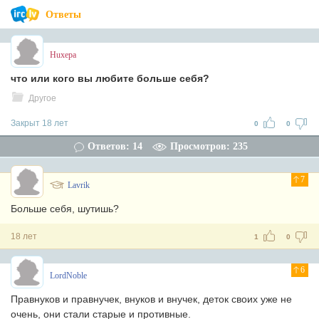
Ответы
Huxepa
что или кого вы любите больше себя?
Другое
Закрыт 18 лет
0
0
Ответов: 14
Просмотров: 235
7
Lavrik
Больше себя, шутишь?
18 лет
1
0
6
LordNoble
Правнуков и правнучек, внуков и внучек, деток своих уже не
очень, они стали старые и противные.