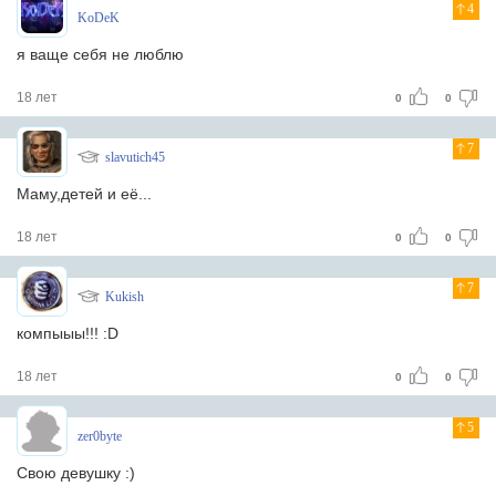
4
KoDeK
я ваще себя не люблю
18 лет
0
0
7
slavutich45
Маму,детей и её...
18 лет
0
0
7
Kukish
компыыы!!! :D
18 лет
0
0
5
zer0byte
Свою девушку :)