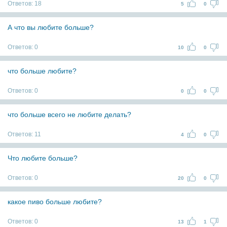
Ответов:
18
5
0
А что вы любите больше?
Ответов:
0
10
0
что больше любите?
Ответов:
0
0
0
что больше всего не любите делать?
Ответов:
11
4
0
Что любите больше?
Ответов:
0
20
0
какое пиво больше любите?
Ответов:
0
13
1