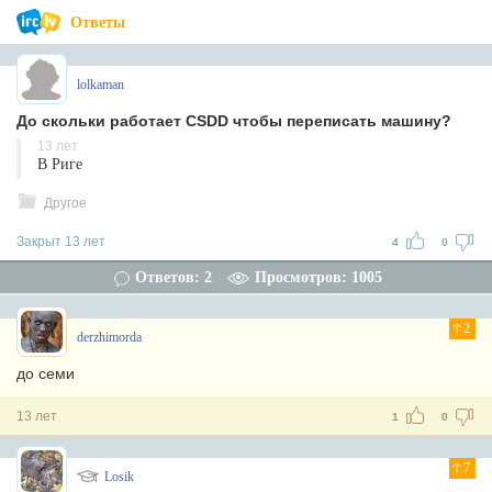
Ответы
lolkaman
До скольки работает CSDD чтобы переписать машину?
13 лет
В Риге
Другое
Закрыт 13 лет
4
0
Ответов: 2
Просмотров: 1005
2
derzhimorda
до семи
13 лет
1
0
7
Losik