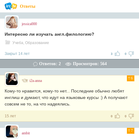
Ответы
jessica000
Интересно ли изучать англ.филологию?
Учеба, Образование
Закрыт 14 лет
3
0
Ответов: 2
Просмотров: 564
6
i2a-anna
Кому-то нравится, кому-то нет... Последние обычно любят
инглиш и думают, что идут на языковые курсы :) А получают
совсем не то, на что надеялись.
15 лет
0
0
7
ambit