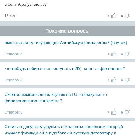
в сентябре узнаю.. :s
15 лет
0
0
Похожие вопросы
имеются ли тут изучающие Английскую филологию? (внутри)
Ответов:
4
3
0
кто-нибудь собирается поступать в ЛУ, на англ. филологию?
Ответов:
2
0
0
Сколько языков сейчас изучают в LU на факультете
филологии,какие конкретно?
Ответов:
3
7
0
Стоит ли девушкам дружить с молодым человеком который
изучает физику,и еще в добавок и русскую литературу и