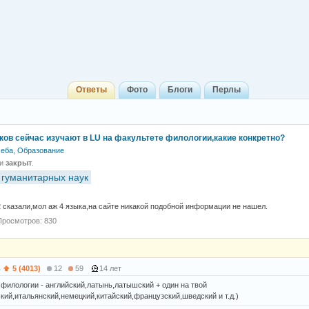
Ответы
Фото
Блоги
Перлы
ков сейчас изучают в LU на факультете филологии,какие конкретно?
еба, Образование
 и
закрыт
.
 гуманитарных наук
2 сказали,мол аж 4 языка,на сайте никакой подобной информации не нашел.
Просмотров: 830
ь
5 (4013)
12
59
14 лет
 филологии - английский,латынь,латышский + один на твой
кий,итальянский,немецкий,китайский,французский,шведский и т.д.)