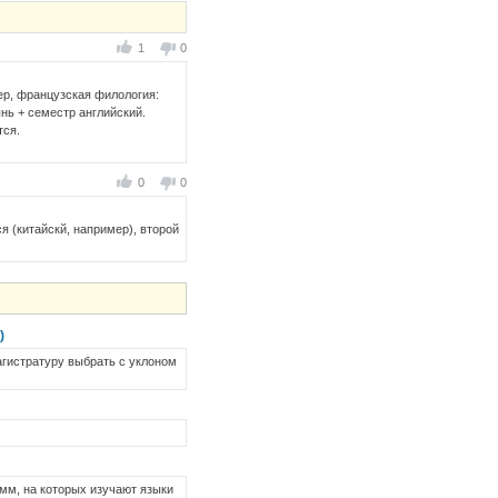
1
0
ер, французская филология:
нь + семестр английский.
тся.
0
0
я (китайскй, например), второй
)
агистратуру выбрать с уклоном
амм, на которых изучают языки