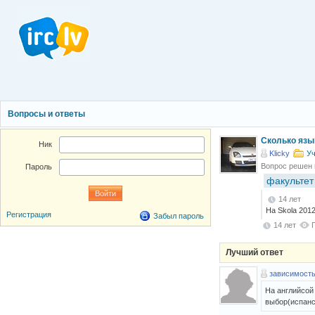
Вопросы и ответы
Сколько язы
Ник
Klicky
Уч
Вопрос решен
Пароль
факультет
14 лет
На Skola 201
Регистрация
Забыл пароль
14 лет
Лучший ответ
зависимост
На английсой
выбор(испанс