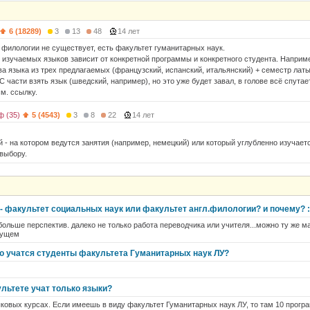
6 (18289)
3
13
48
14 лет
а филологии не существует, есть факультет гуманитарных наук.
о изучаемых языков зависит от конкретной программы и конкретного студента. Наприм
а языка из трех предлагаемых (французский, испанский, итальянский) + семестр латы
 части взять язык (шведский, например), но это уже будет завал, в голове всё спутае
м. ссылку.
 (35)
5 (4543)
3
8
22
14 лет
 - на котором ведутся занятия (например, немецкий) или который углубленно изучаетс
 выбору.
- факультет социальных наук или факультет англ.филологии? и почему? :
ольше перспектив. далеко не только работа переводчика или учителя...можно ту же м
дущем
ю учатся студенты факультета Гуманитарных наук ЛУ?
льтете учат только языки?
ыковых курсах. Если имеешь в виду факультет Гуманитарных наук ЛУ, то там 10 прогр