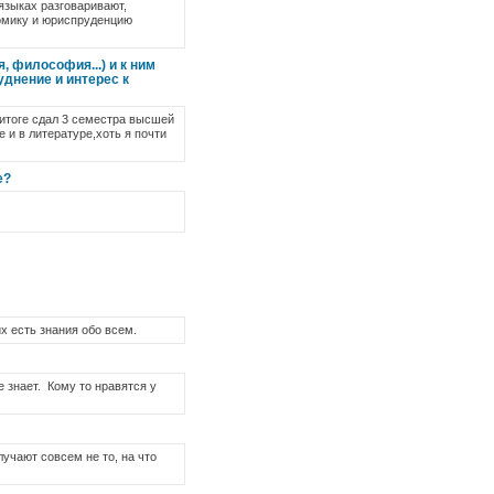
 языках разговаривают,
номику и юриспруденцию
, философия...) и к ним
уднение и интерес к
 итоге сдал 3 семестра высшей
е и в литературе,хоть я почти
е?
их есть знания обо всем.
е знает. Кому то нравятся у
лучают совсем не то, на что