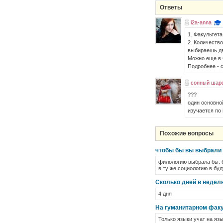
Ответы
i2a-anna
1. Факультет
2. Количеств
выбираешь дв
Можно еще в С
Подробнее - с
сонный шарф
???
один основной
изучается по
Похожие вопросы
чтобы бы вы выбрали 
филологию выбрала бы. б
в ту же социологию в бу
Сколько дней в недел
4 дня
На гуманитарном факу
Только языки учат на яз