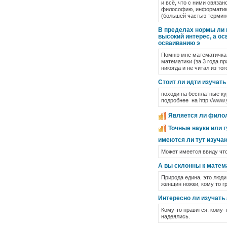
и всё, что с ними связан
философию, информатику,
(большей частью термин
В пределах нормы ли к
высокий интерес, а ос
осваиванию э
Помню мне математичка в
математики (за 3 года пр
никогда и не читал из то
Стоит ли идти изучать
походи на бесплатные ку
подробнее на http://www.
Является ли филол
Точные науки или 
имеются ли тут изуча
Может имеется ввиду что 
А вы склонны к матем
Природа едина, это люди 
женщин ножки, кому то г
Интересно ли изучать
Кому-то нравится, кому-т
надеялись.