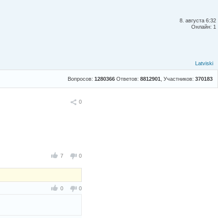
8. августа 6:32
Онлайн: 1
Latviski
Вопросов:
1280366
Ответов:
8812901
, Участников:
370183
Поделиться
0
7
0
0
0