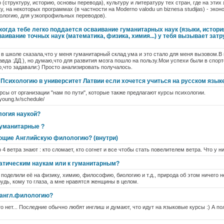
о (структуру, историю, основы перевода), культуру и литературу тех стран, где на этих
 на некоторых программах (в частности на Moderno valodu un biznesa studijas) - эко
ологию, для узкопрофильных переводов).
огда тебе легко поддается осваивание гуманитарных наук (языки, история
ваивание точных наук (математика, физика, химия...) у тебя вызывает затр
 школе сказала,что у меня гуманитарный склад ума и это стало для меня вызовом.В
авда :ДД ), но думаю,что для развития мозга пошло на пользу.Мои успехи были в спорт
го,что задавали:) Просто анализировать получалось.
 Психологию в университет Латвии если хочется учиться на русском язык
рсы от организации "нам по пути", которые также предлагают курсы психологии.
young.lv/schedule/
огия наукой?
гуманитарные ?
ющие Английскую филологию? (внутри)
4 ветра знают : кто сломает, кто согнет и все чтобы стать повелителем ветра. Что у н
атическим наукам или к гуманитарным?
поделили её на физику, химию, философию, биологию и т.д., природа об этом ничего н
рудь, кому то глаза, а мне нравятся женщины в целом.
 англ.филологию?
о нет... Последние обычно любят инглиш и думают, что идут на языковые курсы :) А по