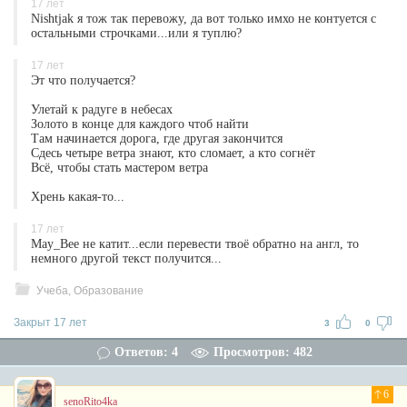
17 лет
Nishtjak я тож так перевожу, да вот только имхо не контуется с
остальными строчками...или я туплю?
17 лет
Эт что получается?
Улетай к радуге в небесах
Золото в конце для каждого чтоб найти
Там начинается дорога, где другая закончится
Сдесь четыре ветра знают, кто сломает, а кто согнёт
Всё, чтобы стать мастером ветра
Хрень какая-то...
17 лет
May_Bee не катит...если перевести твоё обратно на англ, то
немного другой текст получится...
Учеба, Образование
Закрыт 17 лет
3
0
Ответов: 4
Просмотров: 482
6
senoRito4ka