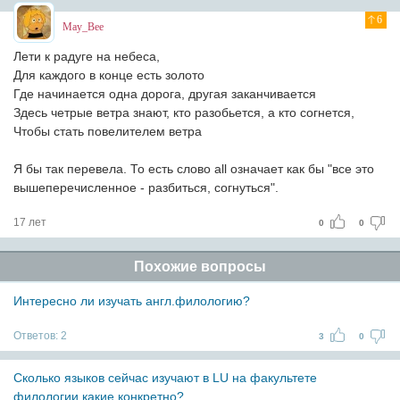
6
May_Bee
Лети к радуге на небеса,
Для каждого в конце есть золото
Где начинается одна дорога, другая заканчивается
Здесь четрые ветра знают, кто разобьется, а кто согнется,
Чтобы стать повелителем ветра
Я бы так перевела. То есть слово all означает как бы "все это
вышеперечисленное - разбиться, согнуться".
17 лет
0
0
Похожие вопросы
Интересно ли изучать англ.филологию?
Ответов:
2
3
0
Сколько языков сейчас изучают в LU на факультете
филологии,какие конкретно?