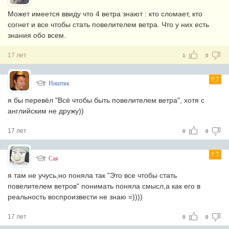
Может имеется ввиду что 4 ветра знают : кто сломает, кто
согнет и все чтобы стать повелителем ветра. Что у них есть
знания обо всем.
17 лет
1
0
7
Ништяк
я бы перевёл "Всё чтобы быть повелителем ветра", хотя с
английским не дружу))
17 лет
0
0
7
Сая
я там не учусь,но поняла так "Это все чтобы стать
повелителем ветров"
понимать поняла смысл,а как его в
реальность воспроизвести не знаю =))))
17 лет
0
0