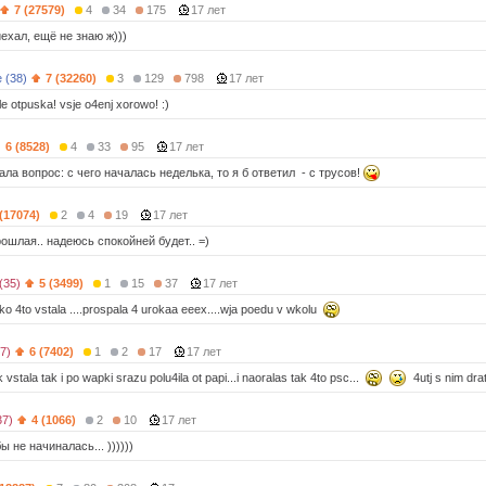
7 (27579)
4
34
175
17 лет
ехал, ещё не знаю ж)))
 (38)
7 (32260)
3
129
798
17 лет
le otpuska! vsje o4enj xorowo! :)
6 (8528)
4
33
95
17 лет
ала вопрос: с чего началась неделька, то я б ответил - с трусов!
 (17074)
2
4
19
17 лет
ошлая.. надеюсь спокойней будет.. =)
(35)
5 (3499)
1
15
37
17 лет
oko 4to vstala ....prospala 4 urokaa eeex....wja poedu v wkolu
7)
6 (7402)
1
2
17
17 лет
vstala tak i po wapki srazu polu4ila ot papi...i naoralas tak 4to psc...
4utj s nim drat
37)
4 (1066)
2
10
17 лет
ы не начиналась... ))))))