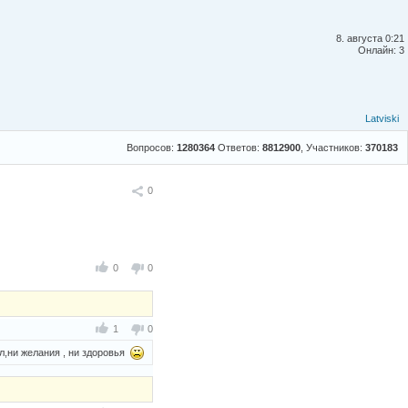
8. августа 0:21
Онлайн: 3
Latviski
Вопросов:
1280364
Ответов:
8812900
, Участников:
370183
Поделиться
0
0
0
1
0
ил,ни желания , ни здоровья