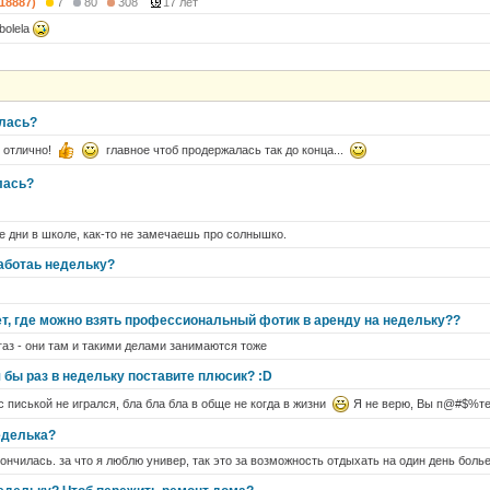
(18887)
7
80
308
17 лет
bolela
алась?
е отлично!
главное чтоб продержалась так до конца...
лась?
ие дни в школе, как-то не замечаешь про солнышко.
аботаь недельку?
ет, где можно взять профессиональный фотик в аренду на недельку??
газ - они там и такими делами занимаются тоже
 бы раз в недельку поставите плюсик? :D
 с писькой не игрался, бла бла бла в обще не когда в жизни
Я не верю, Вы п@#$%те
еделька?
ончилась. за что я люблю универ, так это за возможность отдыхать на один день боль