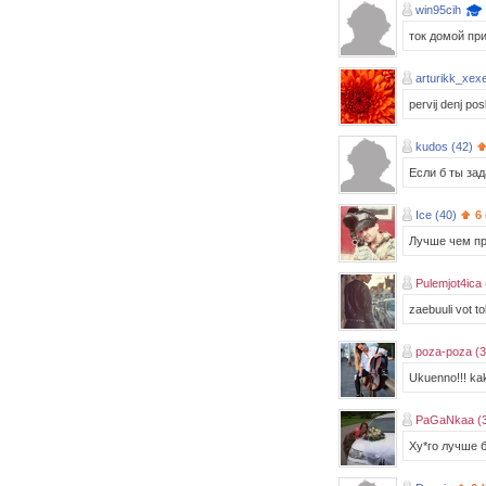
win95cih
ток домой при
arturikk_xexe
pervij denj pos
kudos (42)
Если б ты зад
Ice (40)
6
Лучше чем пр
Pulemjot4ica 
zaebuuli vot t
poza-poza (3
Ukuenno!!! kak 
PaGaNkaa (
Ху*го лучше б