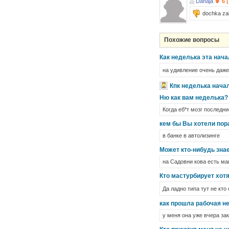
Danaja
6 
dochka za
Похожие вопросы
Как неделька эта нач
на удивление очень даж
Кпк неделька нача
Ню как вам неделька?
Когда еб*т мозг последн
кем бы Вы хотели пор
в банке в автолизинге
Может кто-нибудь зна
на Садовни кова есть ма
Кто мастурбирует хотя
Да ладно типа тут не кто
как прошла рабочая н
у меня она уже вчера зак