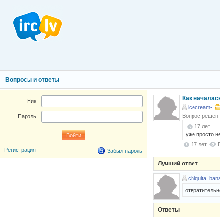
Вопросы и ответы
Как началас
Ник
icecream-
Вопрос решен
Пароль
17 лет
уже просто не
17 лет
Регистрация
Забыл пароль
Лучший ответ
chiquita_ban
отвратительно
Ответы