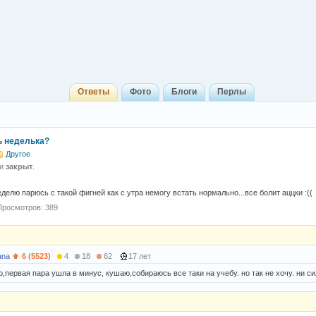
Ответы
Фото
Блоги
Перлы
ь неделька?
Другое
 и
закрыт
.
делю парюсь с такой фигней как с утра немогу встать нормально...все болит аццки :((
Просмотров: 389
ana
6 (5523)
4
18
62
17 лет
,первая пара ушла в минус, кушаю,собираюсь все таки на учебу. но так не хочу. ни с