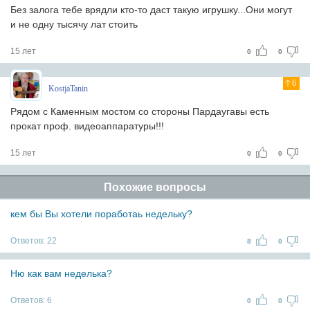
Без залога тебе врядли кто-то даст такую игрушку...Они могут
и не одну тысячу лат стоить
15 лет
0
0
6
KostjaTanin
Рядом с Каменным мостом со стороны Пардаугавы есть
прокат проф. видеоаппаратуры!!!
15 лет
0
0
Похожие вопросы
кем бы Вы хотели поработаь недельку?
Ответов:
22
8
0
Ню как вам неделька?
Ответов:
6
0
0