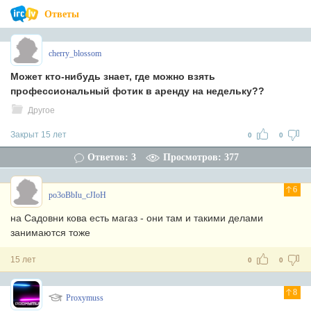
Ответы
cherry_blossom
Может кто-нибудь знает, где можно взять
профессиональный фотик в аренду на недельку??
Другое
Закрыт 15 лет
0
0
Ответов: 3
Просмотров: 377
6
po3oBbIu_cJIoH
на Садовни кова есть магаз - они там и такими делами
занимаются тоже
15 лет
0
0
8
Proxymuss