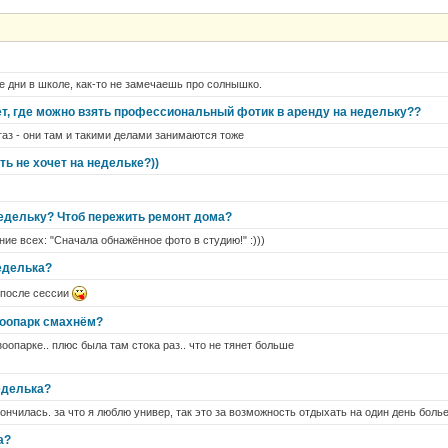
ие дни в школе, как-то не замечаешь про солнышко.
ет, где можно взять профессиональный фотик в аренду на недельку??
газ - они там и такими делами занимаются тоже
ть не хочет на недельке?))
недельку? Чтоб пережить ремонт дома?
ие всех: "Сначала обнажённое фото в студию!" :)))
еделька?
 после сессии
зоопарк смахнём?
зоопарке.. плюс была там стока раз.. что не тянет больше
еделька?
ончилась. за что я люблю универ, так это за возможность отдыхать на один день боль
а?