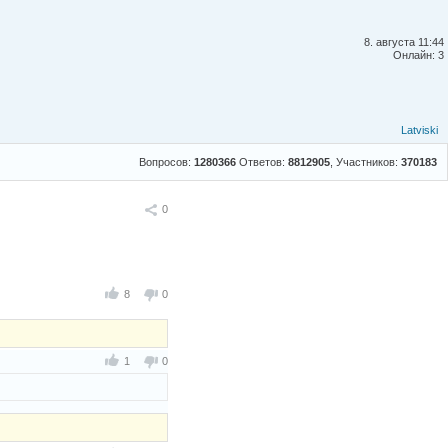
8. августа 11:44
Онлайн: 3
Latviski
Вопросов:
1280366
Ответов:
8812905
, Участников:
370183
Поделиться
0
8
0
1
0