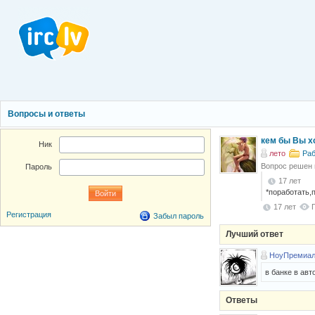
Вопросы и ответы
кем бы Вы х
Ник
лето
Раб
Вопрос решен
Пароль
17 лет
*поработать,п
17 лет
Регистрация
Забыл пароль
Лучший ответ
НоуПремиал
в банке в авт
Ответы