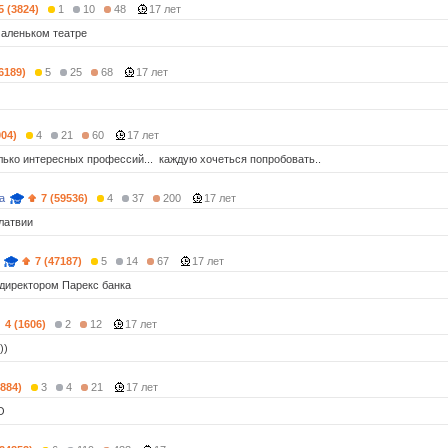
5 (3824)
1
10
48
17 лет
маленьком театре
(6189)
5
25
68
17 лет
004)
4
21
60
17 лет
олько интересных профессий... каждую хочеться попробовать..
a
7 (59536)
4
37
200
17 лет
латвии
7 (47187)
5
14
67
17 лет
директором Парекс банка
4 (1606)
2
12
17 лет
))
4884)
3
4
21
17 лет
O