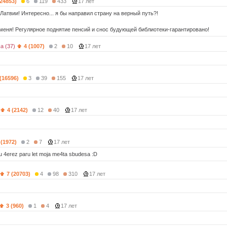
(24853)
6
119
433
17 лет
Латвии! Интересно... я бы направил страну на верный путь?!
 меня! Регулярное поднятие пенсий и снос будующей библиотеки-гарантировано!
a (37)
4 (1007)
2
10
17 лет
 (16596)
3
39
155
17 лет
4 (2142)
12
40
17 лет
 (1972)
2
7
17 лет
u 4erez paru let moja me4ta sbudesa :D
7 (20703)
4
98
310
17 лет
3 (960)
1
4
17 лет