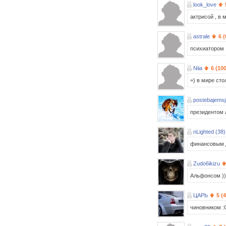
look_love
актрисой , в 
astrale
6 
психиатором
Niia
6 (10
=) в мире ст
postebajemsj
президентом 
nLighted (38)
финансовым 
Zudo6ikizu
Альфонсом ))
ЦАРЬ
5 (
чиновником :