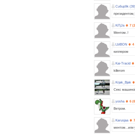
Cu6up9k (39
президентом,
KiTjJa
7 (
Ментом..!
LbIBON
4
киллером
Kai-Tracid
killerom
Krjak_Bjak
Секс машино
yosha
6 (
Ветром.
Karusjaa
ментом...или 