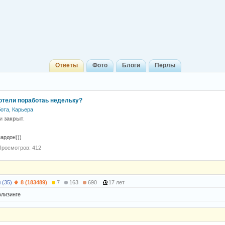
Ответы
Фото
Блоги
Перлы
отели поработаь недельку?
ота, Карьера
 и
закрыт
.
ардон)))
Просмотров: 412
 (35)
8 (183489)
7
163
690
17 лет
олизинге