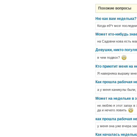
Похожие вопросы
Ню как вам неделька?
Когда еб*т мозг последн
Может кто-нибудь зна
на Садовни кова есть ма
Девушки, никто погуля
в чем подвох?
Кто приютит меня на 
Я наверняка выражу мнен
Как прошла рабочая н
а у меня каникулы были,
Может на недельке в 
не люблю я этот запах в 
да и нечего ловить
как прошла рабочая н
у меня она уже вчера зак
Как началась недельк