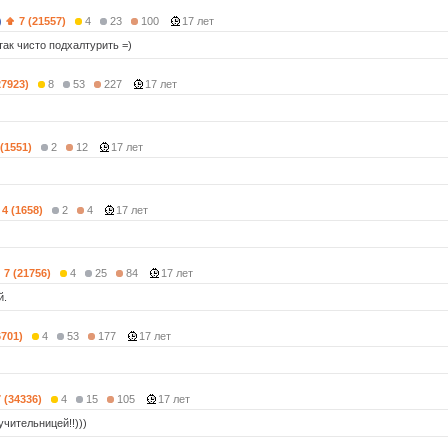
)
7 (21557)
4
23
100
17 лет
так чисто подхалтурить =)
27923)
8
53
227
17 лет
 (1551)
2
12
17 лет
4 (1658)
2
4
17 лет
7 (21756)
4
25
84
17 лет
й.
6701)
4
53
177
17 лет
7 (34336)
4
15
105
17 лет
учительницей!!)))