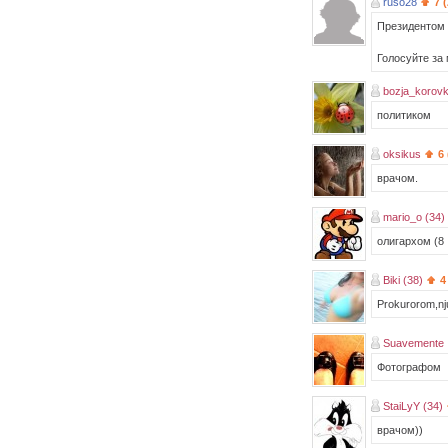
ruso28
7 
Президентом 
Голосуйте за
bozja_korovk
политиком
oksikus
6
врачом.
mario_o (34)
олигархом (8
Biki (38)
4
Prokurorom,nj
Suavemente
Фотографом
StaiLyY (34)
врачом))