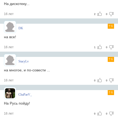
На дискотеку...
16 лет
2
0
6
DK
на все!
16 лет
1
0
6
StacyLv
на многое, и по-совести ...
16 лет
0
0
6
ChaPaeV_
На Русь пойду!
16 лет
0
0