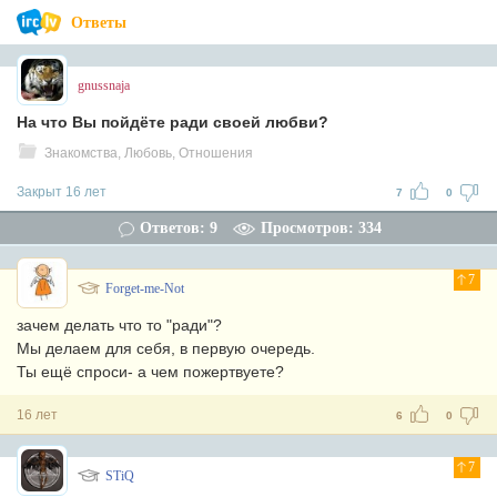
Ответы
gnussnaja
На что Вы пойдёте ради своей любви?
Знакомства, Любовь, Отношения
Закрыт 16 лет
7
0
Ответов: 9
Просмотров: 334
7
Forget-me-Not
зачем делать что то "ради"?
Мы делаем для себя, в первую очередь.
Ты ещё спроси- а чем пожертвуете?
16 лет
6
0
7
STiQ