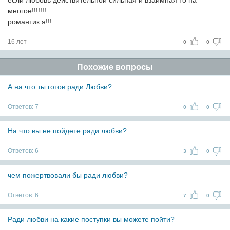
если любовь действительной сильная и взаимная то на
многое!!!!!!!
романтик я!!!
16 лет
0
0
Похожие вопросы
А на что ты готов ради Любви?
Ответов:
7
0
0
На что вы не пойдете ради любви?
Ответов:
6
3
0
чем пожертвовали бы ради любви?
Ответов:
6
7
0
Ради любви на какие поступки вы можете пойти?