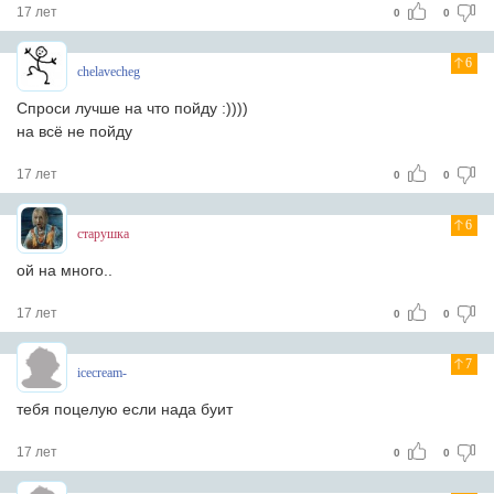
17 лет
0
0
6
chelavecheg
Спроси лучше на что пойду :))))
на всё не пойду
17 лет
0
0
6
старушка
ой на много..
17 лет
0
0
7
icecream-
тебя поцелую если нада буит
17 лет
0
0