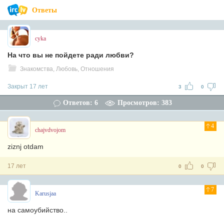
Ответы
cyka
На что вы не пойдете ради любви?
Знакомства, Любовь, Отношения
Закрыт 17 лет
3
0
Ответов: 6
Просмотров: 383
4
chajvdvojom
ziznj otdam
17 лет
0
0
7
Karusjaa
на самоубийство..