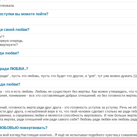
ртвовала.
поступки вы можете пойти?
ди своей любви?
и"?
ервую очередь.
ожертвуете?
ади любви?
 ради ЛЮБВИ..?
ради" , пусть это любовь, пусть это будет что другое, а "для", тут уже можно думать )))
ади любви?
 - это и есть любовь. Любовь не существует без жертвы. Как можно утверждать, что ч
мония, понимание - все это составляющие добрых отношений, но без готовности жертвы
ий, готовность жертв ради друг друга - это готовность уступок за уступку. Речь не об
сти друг друга, о незыблемой вере в то, что твой человек сделает столько же ради тебя
цевинка, а серцевинка любви и является способность жертвовать. И чем больше жертв
 эта жертва, ради отношений или ради самого себя? Любовь ради любви или любовь рад
 ЛЮБОВЬЮ пожертвовать?
на мой взгляд.Настоящая конечно...Я ещё не испытывал подобного чувства,к сожалени