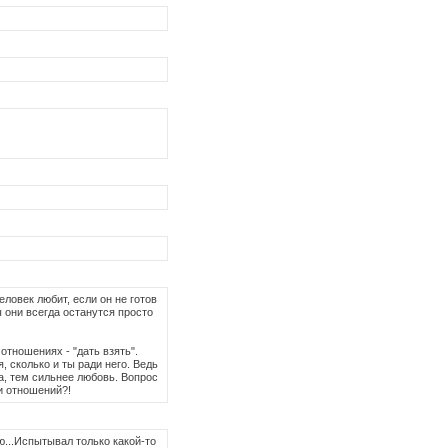
еловек любит, если он не готов
 они всегда останутся просто
 отношениях - "дать взять".
, сколько и ты ради него. Ведь
а, тем сильнее любовь. Вопрос
и отношений?!
ю...Испытывал только какой-то