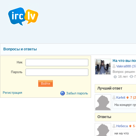
Вопросы и ответы
На что вы п
Ник
Valera888 (3
Вопрос решен
Пароль
16 лет
Лучший ответ
Регистрация
Забыл пароль
Ka4eli
7 (
На концерт гр
Ответы
He6eca
5
ни на что