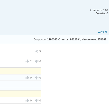
7. августа 3:02
Онлайн: 0
Latviski
Вопросов:
1280363
Ответов:
8812894
, Участников:
370182
Поделиться
0
2
0
0
0
0
0