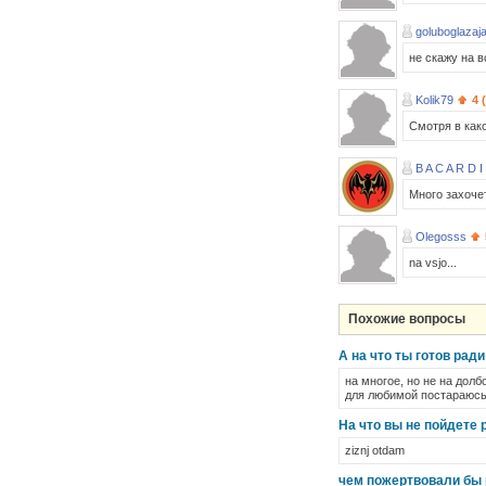
goluboglazaj
не скажу на в
Kolik79
4 
Смотря в как
B A C A R D I
Много захоче
Olegosss
na vsjo...
Похожие вопросы
А на что ты готов рад
на многое, но не на долб
для любимой постараюсь 
На что вы не пойдете
ziznj otdam
чем пожертвовали бы