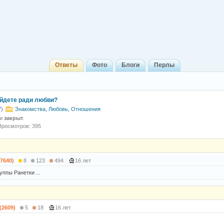
Ответы
Фото
Блоги
Перлы
ойдете ради любви?
7)
Знакомства, Любовь, Отношения
 и
закрыт
.
Просмотров: 395
27640)
8
123
494
16 лет
уппы Ранетки ...
 (2609)
5
18
16 лет