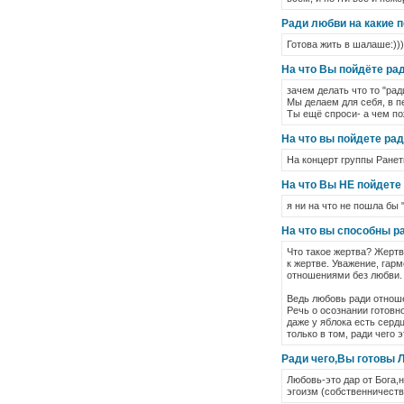
Ради любви на какие 
Готова жить в шалаше:)))
На что Вы пойдёте ра
зачем делать что то "рад
Мы делаем для себя, в п
Ты ещё спроси- а чем п
На что вы пойдете ра
На концерт группы Ранетк
На что Вы НЕ пойдете
я ни на что не пошла бы "
На что вы способны р
Что такое жертва? Жертва
к жертве. Уважение, гар
отношениями без любви.
Ведь любовь ради отношен
Речь о осознании готовно
даже у яблока есть серд
только в том, ради чего
Ради чего,Вы готовы
Любовь-это дар от Бога,
эгоизм (собственничество