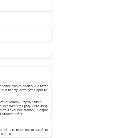
еловек любит, если он не готов
 они всегда останутся просто
 отношениях - "дать взять".
, сколько и ты ради него. Ведь
а, тем сильнее любовь. Вопрос
и отношений?!
ю...Испытывал только какой-то
на что-то...