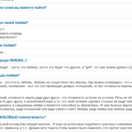
поступки вы можете пойти?
ди своей любви?
и"?
ервую очередь.
ожертвуете?
ди любви?
и ...
 ради ЛЮБВИ..?
ради" , пусть это любовь, пусть это будет что другое, а "для", тут уже можно думать )))
ади любви?
 - это и есть любовь. Любовь не существует без жертвы. Как можно утверждать, что ч
мония, понимание - все это составляющие добрых отношений, но без готовности жертвы
ий, готовность жертв ради друг друга - это готовность уступок за уступку. Речь не об
сти друг друга, о незыблемой вере в то, что твой человек сделает столько же ради тебя
цевинка, а серцевинка любви и является способность жертвовать. И чем больше жертв
 эта жертва, ради отношений или ради самого себя? Любовь ради любви или любовь рад
 ЛЮБОВЬЮ пожертвовать?
на мой взгляд.Настоящая конечно...Я ещё не испытывал подобного чувства,к сожалени
) ,привычку и т.п...Думаю нету такого,чтобы можно было поменять это святое чувство 