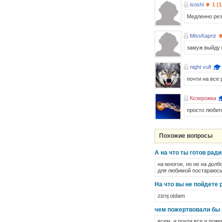
isoshi
1 (1
Медленно рез
MissKapriz
замуж выйду
night vulf
почти на все 
Козерожка
просто любит
Похожие вопросы
А на что ты готов рад
на многое, но не на долб
для любимой постараюсь 
На что вы не пойдете
ziznj otdam
чем пожертвовали бы
всем, и почти все и поже