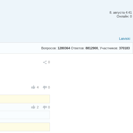
8. августа 4:41
Онлайн: 0
Latviski
Вопросов:
1280364
Ответов:
8812900
, Участников:
370183
Поделиться
0
4
0
2
0