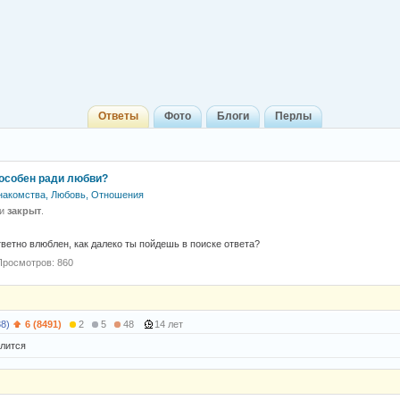
Ответы
Фото
Блоги
Перлы
пособен ради любви?
накомства, Любовь, Отношения
 и
закрыт
.
тветно влюблен, как далеко ты пойдешь в поиске ответа?
Просмотров: 860
38)
6 (8491)
2
5
48
14 лет
алится