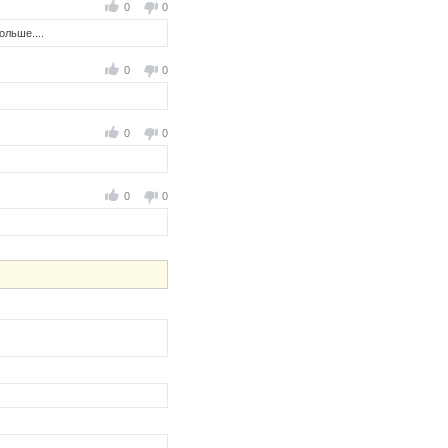
0
0
ольше....
0
0
0
0
0
0