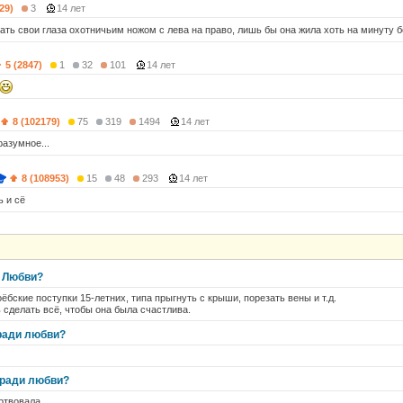
29)
3
14 лет
ать свои глаза охотничьим ножом с лева на право, лишь бы она жила хоть на минуту б
5 (2847)
1
32
101
14 лет
8 (102179)
75
319
1494
14 лет
разумное...
8 (108953)
15
48
293
14 лет
ь и сё
и Любви?
оёбские поступки 15-летних, типа прыгнуть с крыши, порезать вены и т.д.
сделать всё, чтобы она была счастлива.
 ради любви?
 ради любви?
ртвовала.