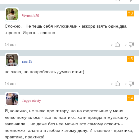
3
Verun4ik50
Сложно. Не тешь себя иллюзиями - аккорд взять один,два
-просто. Играть - сложно
14 лет
0
0
5
таня19
не знаю, но попробовать думаю стоит)
14 лет
0
0
4
Tupye otvety
Я, конечно, не знаю про гитару, но на фортепьяно у меня
легко получалось - все по наитию...хотя правда я музыкалку
закончила... но даже без нее можно все самому освоить -
немножко таланта и любви к этому делу. И главное - практика,
практика, практика!