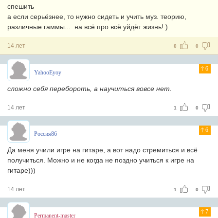
спешить
а если серьёзнее, то нужно сидеть и учить муз. теорию,
различные гаммы... на всё про всё уйдёт жизнь! )
14 лет
0
0
6
YahooEyoy
сложно cебя перебороть, а научиться вовсе нет.
14 лет
1
0
6
Россия86
Да меня учили игре на гитаре, а вот надо стремиться и всё
получиться. Можно и не когда не поздно учиться к игре на
гитаре)))
14 лет
1
0
7
Permanent-master