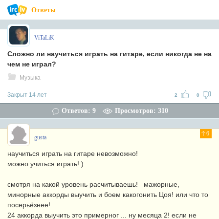
Ответы
ViTaLiK
Сложно ли нaучиться играть на гитaре, если никогда не на
чем не играл?
Музыка
Закрыт 14 лет
2
0
Ответов: 9
Просмотров: 310
6
gusta
научиться играть на гитаре невозможно!
можно учиться играть! )
смотря на какой уровень расчитываешь!
мажорные,
минорные аккорды выучить и боем какогонить Цоя! или что то
посерьёзнее!
24 аккорда выучить это примерног ... ну месяца 2! если не