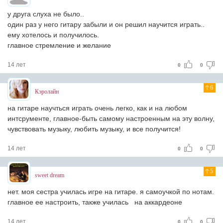
у друга слуха не было..
один раз у него гитару забыли и он решил научится играть..
ему хотелось и получилось.
главное стремление и желание
14 лет
0
0
6
Кэролайн
на гитаре научться играть очень легко, как и на любом
интсрументе, главное-быть самому настроенным на эту волну,
чувствовать музыку, любить музыку, и все получится!
14 лет
0
0
5
sweet dream
нет. моя сестра училась игре на гитаре. я самоучкой по нотам.
главное ее настроить, также училась
на аккардеоне
14 лет
0
0