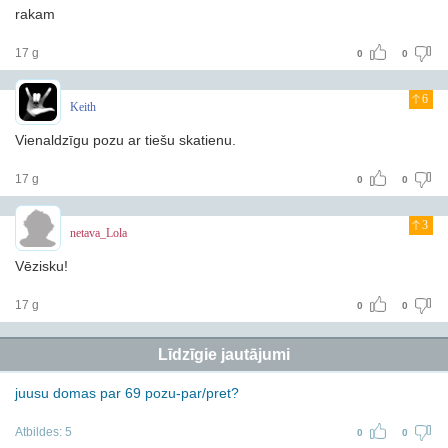
rakam
17 g
0
0
6
Keith
Vienaldzīgu pozu ar tiešu skatienu.
17 g
0
0
3
netava_Lola
Vēzisku!
17 g
0
0
Līdzīgie jautājumi
juusu domas par 69 pozu-par/pret?
Atbildes:
5
0
0