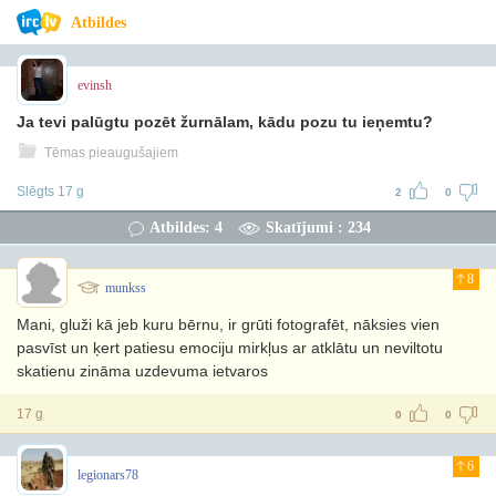
Atbildes
evinsh
Ja tevi palūgtu pozēt žurnālam, kādu pozu tu ieņemtu?
Tēmas pieaugušajiem
Slēgts 17 g
2
0
Atbildes: 4
Skatījumi : 234
8
munkss
Mani, gluži kā jeb kuru bērnu, ir grūti fotografēt, nāksies vien
pasvīst un ķert patiesu emociju mirkļus ar atklātu un neviltotu
skatienu zināma uzdevuma ietvaros
17 g
0
0
6
legionars78