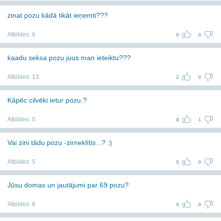
zinat pozu kādā tikāt ieņemti???
Atbildes:
6
0
0
kaadu seksa pozu juus man ieteiktu???
Atbildes:
13
2
0
Kāpēc cilvēki ietur pozu.?
Atbildes:
0
8
1
Vai zini tādu pozu -zirneklītis...? :)
Atbildes:
5
5
0
Jūsu domas un jautājumi par 69 pozu?
Atbildes:
8
9
0