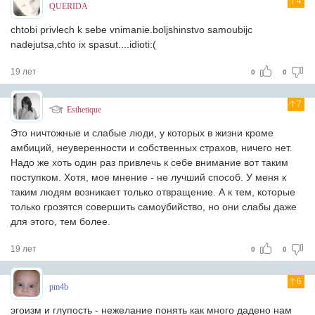
4
QUERIDA
chtobi privlech k sebe vnimanie.boljshinstvo samoubijc
nadejutsa,chto ix spasut....idioti:(
19 лет
0
0
7
Esthetique
Это ничтожные и слабые люди, у которых в жизни кроме
амбиций, неуверенности и собственных страхов, ничего нет.
Надо же хоть один раз привлечь к себе внимание вот таким
поступком. Хотя, мое мнение - не лучший способ. У меня к
таким людям возникает только отвращение. А к тем, которые
только грозятся совершить самоубийство, но они слабы даже
для этого, тем более.
19 лет
0
0
6
pm4b
эгоизм и глупость - нежелание понять как много дадено нам