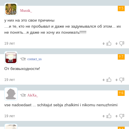
5
Murzik_
у них на это свои причины
....и те, кто не пробывал и даже не задумывался об этом... их
не понять...я даже не хочу их понимать!!!!!!
19 лет
0
0
7
contact_us
От безвыходности!
19 лет
0
0
6
AleXa_
vse nadoedaet ... schitajut sebja zhalkimi i nikomu nenuzhnimi
19 лет
0
0