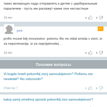
таких желающих надо отправлять к детям с церберальным
параличем - пусть им раскажут какие они несчастные
19 лет
0
0
5
prish
pri4in mozet bitj mnozestvo: potomu 4to ne vidat smisla v zizni, iz-
za neponimanija, iz-za neprijatnostej ...
19 лет
0
0
Похожие вопросы
Vi kogda hoteli pokon4itj ziznj samoubijstvom? Po4emu eto
nesdelali? 4to ostonovilo?
Ответов:
7
1
0
kakoj samij sme6noj sposob pokon4itj zizn samoubijstvom?