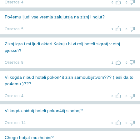
Ответов:
4
0
0
Po4emu ljudi vse vremja zalujutsja na ziznj i nojut?
Ответов:
5
2
0
Ziznj igra i mi ljudi akteri.Kakuju bi vi rolj hoteli sigratj v etoj
pjesse?!
Ответов:
9
2
0
Vi kogda nibud hoteli pokon4it zizn samoubijstvom??? ( esli da to
po4emu )???
Ответов:
4
0
0
Vi kogda-nidutj hoteli pokon4itj s soboj?
Ответов:
14
0
0
Chego hotjat muzhchini?