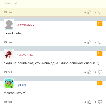
помощи!
19 лет
0
0
6
SEXYBANNY
nirviwki sdajut!
19 лет
0
0
6
KaPaMeJIbKa`
люди не понимают, что жизнь одна...либо слишком слабые :(
19 лет
0
0
5
Lythium
Мозгов нету ^^
19 лет
0
0