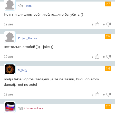
7
Lavrik
Неттт, я слишком себя люблю...,что бы убить ((
19 лет
1
0
6
Project_Human
нет только с тобой ))) joke ))
19 лет
0
0
6
VoF4ik
no4ju takie voprosi zadajew, ja ze ne zasnu, budu ob etom
dumatj. net ne xotel
19 лет
0
0
7
СплиномАнка