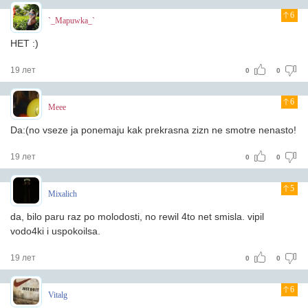
6
`_Mapuwka_`
НЕТ :)
19 лет
0
0
6
Meee
Da:(no vseze ja ponemaju kak prekrasna zizn ne smotre nenasto!
19 лет
0
0
5
Mixalich
da, bilo paru raz po molodosti, no rewil 4to net smisla. vipil
vodo4ki i uspokoilsa.
19 лет
0
0
6
Vitalg