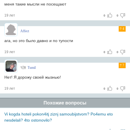
меня такие мысли не посещают
19 лет
0
0
4
Affect
ага, но это было давно и по тупости
19 лет
0
0
7
Tumil
Нет! Я дорожу своей жызнью!
19 лет
0
0
Похожие вопросы
Vi kogda hoteli pokon4itj ziznj samoubijstvom? Po4emu eto
nesdelali? 4to ostonovilo?