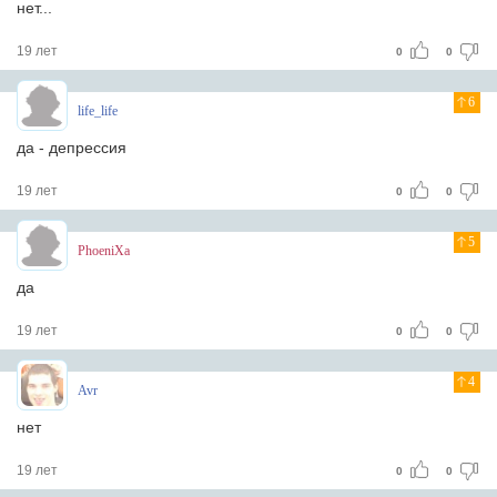
нет...
19 лет
0
0
6
life_life
да - депрессия
19 лет
0
0
5
PhoeniXa
да
19 лет
0
0
4
Avr
нет
19 лет
0
0