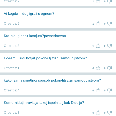
Ответов:
7
1
0
Vi kogda-nidutj igrali s ognem?
Ответов:
9
1
0
Kto-nidutj nosit kostjum?povsednevno..
Ответов:
3
1
0
Po4emu ljudi hotjat pokon4itj ziznj samoubijstvom?
Ответов:
11
4
0
kakoj samij sme6noj sposob pokon4itj zizn samoubijstvom?
Ответов:
4
0
0
Komu-nidutj nravitsja takoj ispolnitelj kak Didulja?
Ответов:
8
5
0