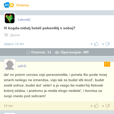
Ответы
LubovniQ
Vi kogda-nidutj hoteli pokon4itj s soboj?
Другое
Закрыт 19 лет
0
0
Ответов: 14
Просмотров: 489
5
nePeTc
da! no potom xorowo vsjo pereosmislila, i ponela 4to posle moej
smerti ne4ego ne izmenitsa, vsjo tak ze budet idti dozd', budet
svetit solnce, budet dut' veter! a ja vsego liw malen'kij 4elovek
kotorij sdalsa, i poetomu ja rewila etogo nedelat', i borotsa za
svojo mesto pod solncem!
19 лет
0
0