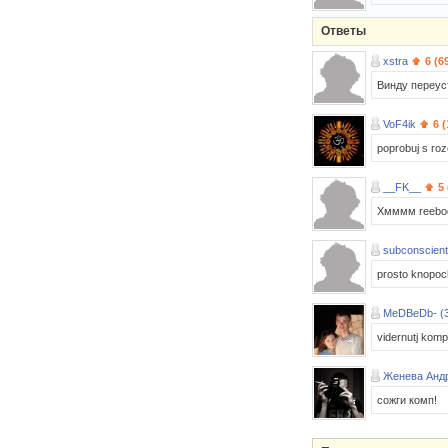
Ответы
xstra
6 (6
Винду переус
VoF4ik
6 
poprobuj s roze
__FK__
5
Хмммм reebo
subconscient
prosto knopoch
MeDBeDb- (
vidernutj komp 
Женева Анд
сожги комп!