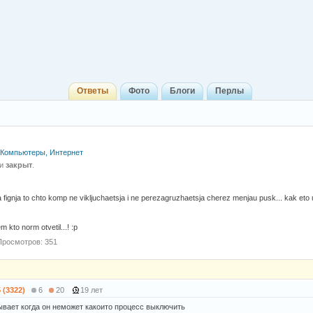
Ответы
Фото
Блоги
Перлы
Компьютеры, Интернет
 и
закрыт
.
 fignja to chto komp ne vikljuchaetsja i ne perezagruzhaetsja cherez menjau pusk... kak eto u
m kto norm otvetil...! :p
Просмотров: 351
5 (3322)
6
20
19 лет
ывает когда он неможет какоито процесс выключить