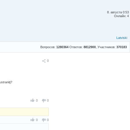
8. августа 0:53
Онлайн: 4
Latviski
Вопросов:
1280364
Ответов:
8812900
, Участников:
370183
Поделиться
0
stranitj?
0
0
0
0