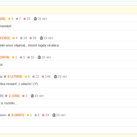
926)
3
7
33
19 лет
танови!
(12353)
4
18
69
19 лет
tki wnur vitjanutj , mozet togda virubica
 (3476)
1
3
10
19 лет
ot
ia
6 (17009)
5
22
148
19 лет
ka restart! :) udachi ! (Y)
38)
1 (156)
3
19 лет
iz rozetki...
реич
6 (6007)
1
6
24
19 лет