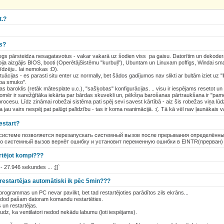
t.?
rs?
gs pārsteidza nesagatavotus - vakar vakarā uz šodien viss pa gaisu. Datorītim un dekodera
bija aizgājis BIOS, booti (OperētājSistēmu "kurbuļi"), Ubuntam un Linuxam poffigs, Windai sma
līdzēju.. lai nemokas :D).
tuācijas - es parasti situ enter uz normally, bet šādos gadījumos nav slikti ar bultām iziet uz "
a pa smuko".
s baroklis (retāk mātesplate u.c.), "sašķobas" konfigurācijas. .. visu ir iespējams resetot un
omēr ir sarežģītāka iekārta par bārdas skuvekli un, pēkšņa barošanas pārtraukšana ir "pam
rocesu. Līdz zināmai robežai sistēma pati spēj sevi savest kārtībā - aiz šis robežas viņa lūd
ņa jau vairs nespēj pat palūgt palīdzību - tas ir koma reanimācijā. :(. Tā kā vēl nav ļaunākais 
estart?
 системе позволяется перезапускать системный вызов после прерывания определённы
то системный вызов вернёт ошибку и установит переменную ошибки в EINTR(прерван)
artējot kompi???
 27.946 sekundes ... ;]]`
estartējas automātiski ik pēc 5min???
rogrammas un PC nevar pavilkt, bet tad restartējoties parādītos zils ekrāns...
n dod pašam datoram komandu restartēties.
 un restartējas.
audz, ka ventilatori nedod nekādu labumu (ļoti iespējams).