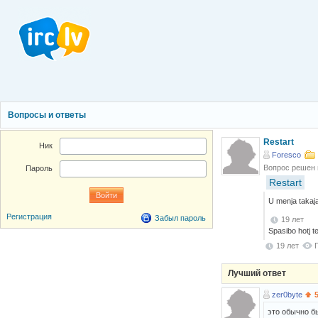
Вопросы и ответы
Restart
Ник
Foresco
Вопрос решен
Пароль
Restart
U menja takaja
Регистрация
Забыл пароль
19 лет
Spasibo hotj te
19 лет
Лучший ответ
zer0byte
это обычно б