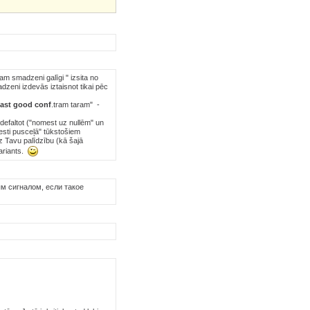
m smadzeni galīgi " izsita no
dzeni izdevās iztaisnot tikai pēc
last good conf
.tram taram" -
 defaltot ("nomest uz nullēm" un
esti pusceļā" tūkstošiem
z Tavu palīdzību (kā šajā
variants.
м сигналом, если такое