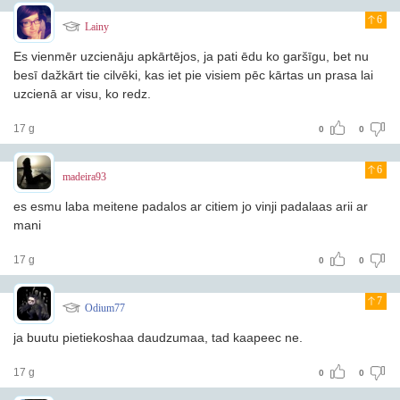
6
Lainy
Es vienmēr uzcienāju apkārtējos, ja pati ēdu ko garšīgu, bet nu
besī dažkārt tie cilvēki, kas iet pie visiem pēc kārtas un prasa lai
uzcienā ar visu, ko redz.
17 g
0
0
6
madeira93
es esmu laba meitene padalos ar citiem jo vinji padalaas arii ar
mani
17 g
0
0
7
Odium77
ja buutu pietiekoshaa daudzumaa, tad kaapeec ne.
17 g
0
0