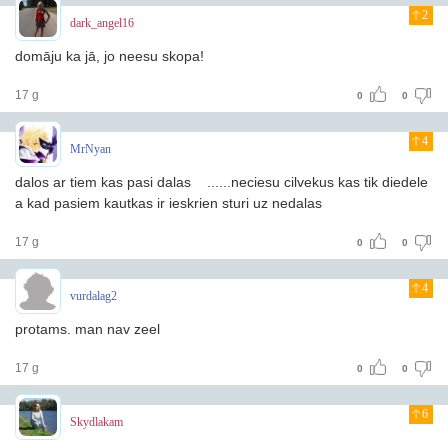
2
dark_angel16
domāju ka jā, jo neesu skopa!
17 g
0
0
4
MrNyan
dalos ar tiem kas pasi dalas
......neciesu cilvekus kas tik diedele
a kad pasiem kautkas ir ieskrien sturi uz nedalas
17 g
0
0
4
vurdalag2
protams. man nav zeel
17 g
0
0
6
Skydlakam