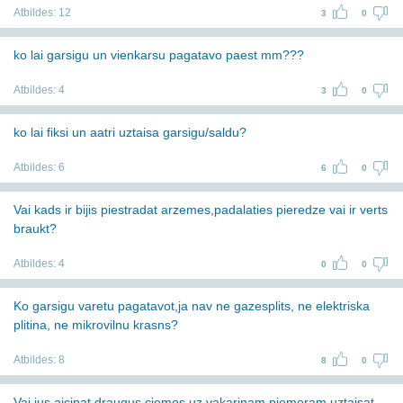
Atbildes:
12
3
0
ko lai garsigu un vienkarsu pagatavo paest mm???
Atbildes:
4
3
0
ko lai fiksi un aatri uztaisa garsigu/saldu?
Atbildes:
6
6
0
Vai kads ir bijis piestradat arzemes,padalaties pieredze vai ir verts
braukt?
Atbildes:
4
0
0
Ko garsigu varetu pagatavot,ja nav ne gazesplits, ne elektriska
plitina, ne mikrovilnu krasns?
Atbildes:
8
8
0
Vai jus aicinat draugus ciemos uz vakarinam,piemeram uztaisat