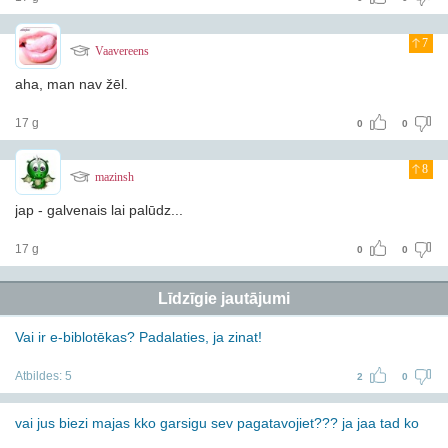
7
Vaavereens
aha, man nav žēl.
17 g
0
0
8
mazinsh
jap - galvenais lai palūdz...
17 g
0
0
Līdzīgie jautājumi
Vai ir e-biblotēkas? Padalaties, ja zinat!
Atbildes:
5
2
0
vai jus biezi majas kko garsigu sev pagatavojiet??? ja jaa tad ko