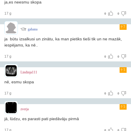
ja,es neesmu skopa
17 g
0
0
7
gahana
ja būtu izsalkusi un zinātu, ka man pietiks tieši tik un ne mazāk,
iespējams, ka nē..
17 g
0
0
5
Lindinja111
nē, esmu skopa
17 g
0
0
5
zverja
jā, lūdzu, es parasti pati piedāvāju pirmā
17 g
0
0