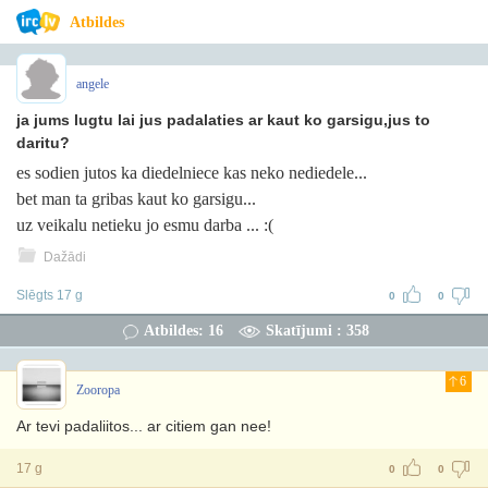
Atbildes
angele
ja jums lugtu lai jus padalaties ar kaut ko garsigu,jus to
daritu?
es sodien jutos ka diedelniece kas neko nediedele...
bet man ta gribas kaut ko garsigu...
uz veikalu netieku jo esmu darba ... :(
Dažādi
Slēgts 17 g
0
0
Atbildes: 16
Skatījumi : 358
6
Zooropa
Ar tevi padaliitos... ar citiem gan nee!
17 g
0
0