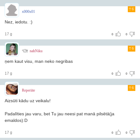
6
x000x01
Nez, iedotu. :)
17 g
0
0
6
nahNiku
ņem kaut visu, man neko negribas
17 g
0
0
6
Reperiite
Aizsūti kādu uz veikalu!
Padalīties jau varu, bet Tu jau neesi pat manā pilsētā(ja
emaldos):D
17 g
0
0