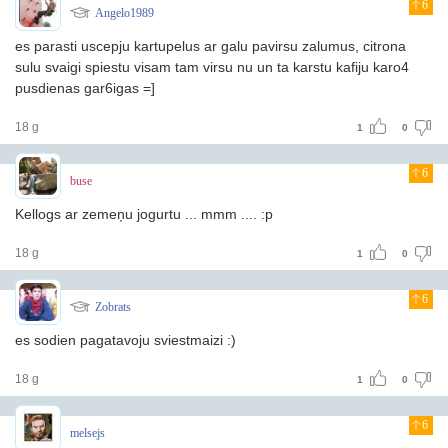
6
Angelo1989
es parasti uscepju kartupelus ar galu pavirsu zalumus, citrona
sulu svaigi spiestu visam tam virsu nu un ta karstu kafiju karo4
pusdienas gar6igas =]
18 g
1
0
6
buse
Kellogs ar zemeņu jogurtu ... mmm .... :p
18 g
1
0
6
Zobrats
es sodien pagatavoju sviestmaizi :)
18 g
1
0
6
melsejs