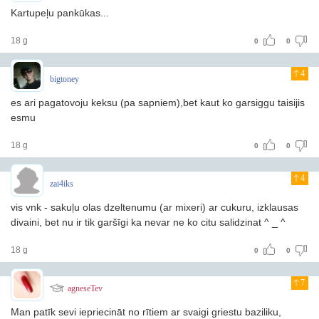
Kartupeļu pankūkas...
18 g
0
0
4
bigtoney
es ari pagatovoju keksu (pa sapniem),bet kaut ko garsiggu taisijis
esmu
18 g
0
0
4
zai4iks
vis vnk - sakuļu olas dzeltenumu (ar mixeri) ar cukuru, izklausas
divaini, bet nu ir tik garšīgi ka nevar ne ko citu salidzinat ^ _ ^
18 g
0
0
7
agneseTev
Man patīk sevi iepriecināt no rītiem ar svaigi griestu baziliku,