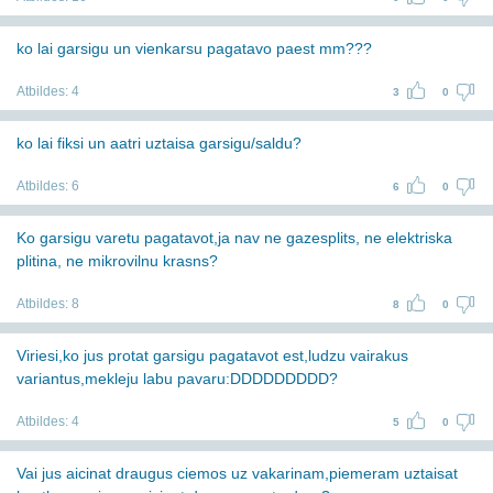
ko lai garsigu un vienkarsu pagatavo paest mm???
Atbildes:
4
3
0
ko lai fiksi un aatri uztaisa garsigu/saldu?
Atbildes:
6
6
0
Ko garsigu varetu pagatavot,ja nav ne gazesplits, ne elektriska
plitina, ne mikrovilnu krasns?
Atbildes:
8
8
0
Viriesi,ko jus protat garsigu pagatavot est,ludzu vairakus
variantus,mekleju labu pavaru:DDDDDDDDD?
Atbildes:
4
5
0
Vai jus aicinat draugus ciemos uz vakarinam,piemeram uztaisat