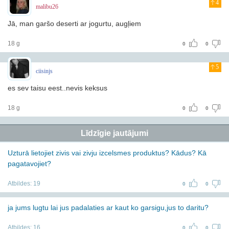
4
malibu26
Jā, man garšo deserti ar jogurtu, augļiem
18 g
0
0
5
ciisinjs
es sev taisu eest..nevis keksus
18 g
0
0
Līdzīgie jautājumi
Uzturā lietojiet zivis vai zivju izcelsmes produktus? Kādus? Kā
pagatavojiet?
Atbildes:
19
0
0
ja jums lugtu lai jus padalaties ar kaut ko garsigu,jus to daritu?
Atbildes:
16
0
0