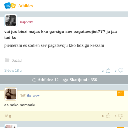
Atbildes
raspberry
vai jus biezi majas kko garsigu sev pagatavojiet??? ja jaa
tad ko
piemeram es sodien sev pagatavoju kko lidzigu keksam
Dažādi
Slēgts 18 g
3
0
Atbildes: 12
Skatījumi : 356
6
the_crow
es neko nemaaku
18 g
0
0