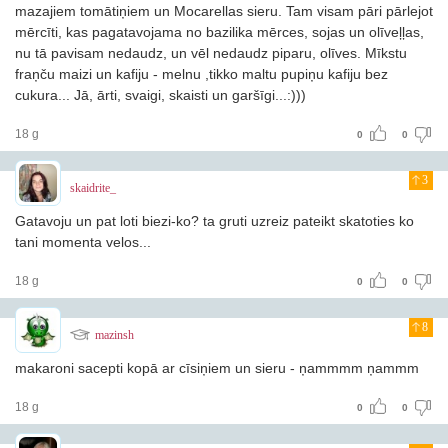
mazajiem tomātiņiem un Mocarellas sieru. Tam visam pāri pārlejot
mērcīti, kas pagatavojama no bazilika mērces, sojas un olīveļļas,
nu tā pavisam nedaudz, un vēl nedaudz piparu, olīves. Mīkstu
fraņču maizi un kafiju - melnu ,tikko maltu pupiņu kafiju bez
cukura... Jā, ārti, svaigi, skaisti un garšīgi...:)))
18 g
0
0
3
skaidrite_
Gatavoju un pat loti biezi-ko? ta gruti uzreiz pateikt skatoties ko
tani momenta velos...
18 g
0
0
8
mazinsh
makaroni sacepti kopā ar cīsiņiem un sieru - ņammmm ņammm
18 g
0
0