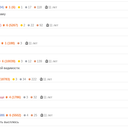
34)
1 (6)
1
17
118
11 лет
маму
)
6 (5267)
2
22
92
11 лет
1 (188)
3
11 лет
6 (10039)
3
12
139
11 лет
ей видимости.
(18783)
3
34
222
11 лет
бще
4 (1786)
3
32
11 лет
986
6 (5502)
4
25
11 лет
оть высплюсь