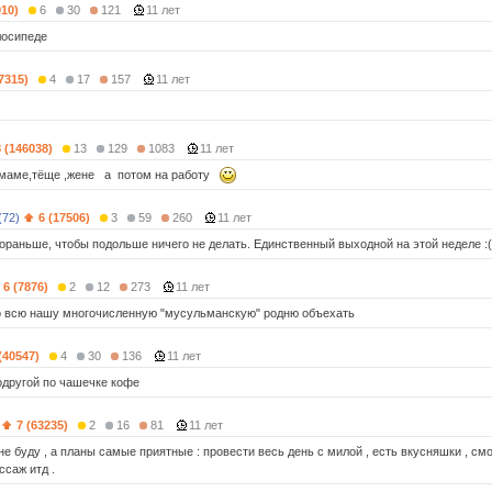
910)
6
30
121
11 лет
лосипеде
(7315)
4
17
157
11 лет
8 (146038)
13
129
1083
11 лет
 маме,тёще ,жене а потом на работу
(72)
6 (17506)
3
59
260
11 лет
ораньше, чтобы подольше ничего не делать. Единственный выходной на этой неделе :(
6 (7876)
2
12
273
11 лет
о всю нашу многочисленную "мусульманскую" родню объехать
(40547)
4
30
136
11 лет
одругой по чашечке кофе
7 (63235)
2
16
81
11 лет
е буду , а планы самые приятные : провести весь день с милой , есть вкусняшки , смот
ссаж итд .