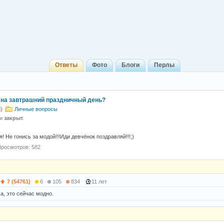
Ответы
Фото
Блоги
Перлы
на завтрашний праздничный день?
)
Личные вопросы
 и
закрыт
.
 Не гонись за модой!!!Иди девчёнок поздравляй!!!;)
росмотров: 582
7 (54761)
6
105
834
11 лет
а, это сейчас модно.