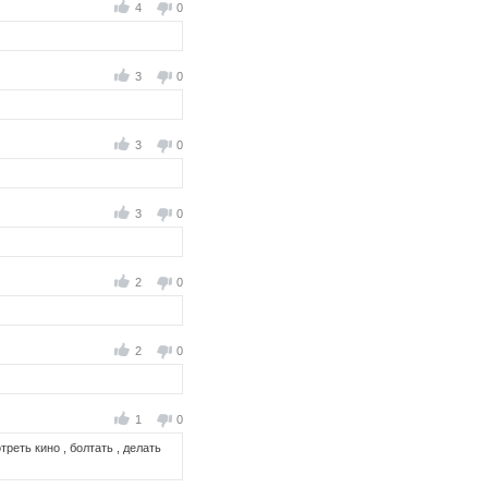
4
0
3
0
3
0
3
0
2
0
2
0
1
0
реть кино , болтать , делать