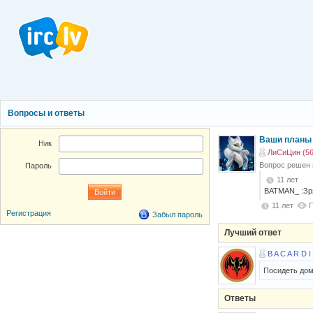
Вопросы и ответы
Ваши планы 
Ник
ЛиСиЦин (56
Вопрос решен
Пароль
11 лет
BATMAN_ :Зря!
11 лет
П
Регистрация
Забыл пароль
Лучший ответ
B A C A R D I
Посидеть дом
Ответы