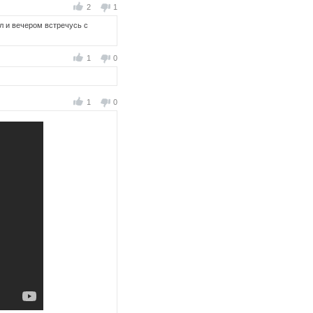
2
1
ал и вечером встречусь с
1
0
1
0