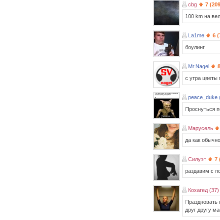
cbg
7 (20
100 km на ве
La1me
6 
боулинг
Mr.Nagel
с утра цветы
peace_duke 
Проснуться п
Марусель
да как обычн
Силуэт
7 
раздавим с п
Кохагед (37)
Праздновать н
друг другу ма