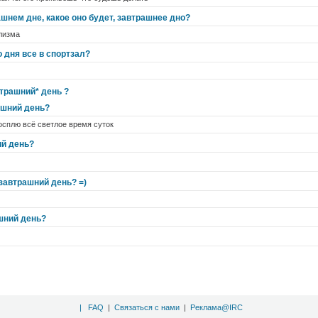
шнем дне, какое оно будет, завтрашнее дно?
лизма
 дня все в спортзал?
трашний* день ?
ашний день?
росплю всё светлое время суток
ий день?
завтрашний день? =)
шний день?
|
FAQ
|
Связаться с нами
|
Реклама@IRC