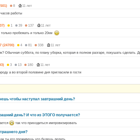
(501)
8
11 лет
 часов работы
37)
1
39
137
11 лет
, только пробежать и только 20км
7 (24700)
4
81
338
11 лет
к? Обычная суббота, по плану уборка, которая в полном разгаре, покушать сделать. Д
93)
3
13
180
11 лет
ороду а во второй половине дня пригласили в гости
очешь чтобы наступал завтрашний день?
рашний день? И что из ЭТОГО получается?
чается
так что приходиться импровизировать
втрашнего дня?
как ты его проживешь что будешь делать