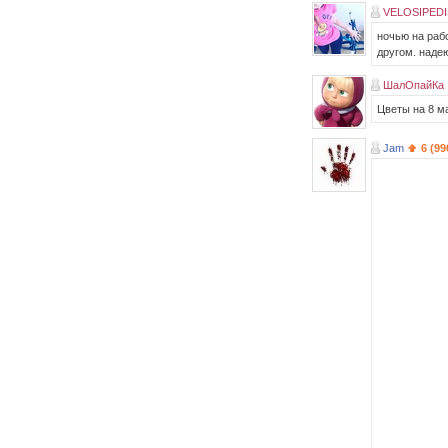
VELOSIPEDI
ночью на раб
другом. наде
ШалОпайКа
Цветы на 8 ма
Jam
6 (99