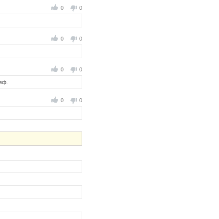
0
0
0
0
0
0
еф.
0
0