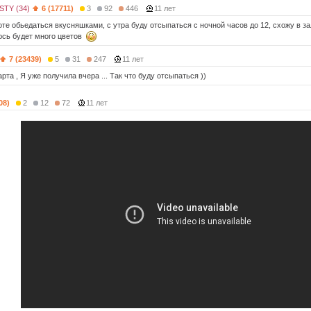
STY (34)
6 (17711)
3
92
446
11 лет
оте обьедаться вкусняшками, с утра буду отсыпаться с ночной часов до 12, схожу в з
юсь будет много цветов
7 (23439)
5
31
247
11 лет
рта , Я уже получила вчера ... Так что буду отсыпаться ))
08)
2
12
72
11 лет