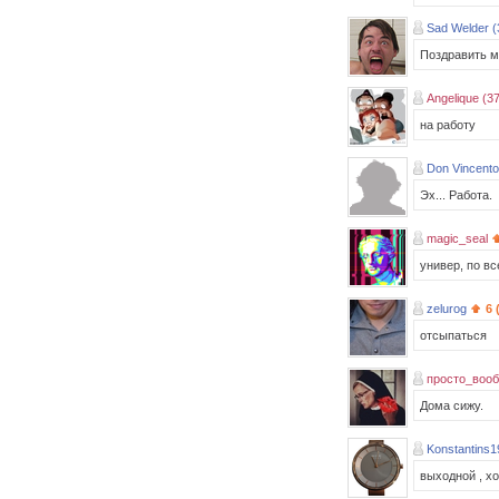
Sad Welder (
Поздравить 
Angelique (37
на работу
Don Vincento
Эх... Работа.
magic_seal
универ, по вс
zelurog
6 
отсыпаться
просто_воо
Дома сижу.
Konstantins1
выходной , х