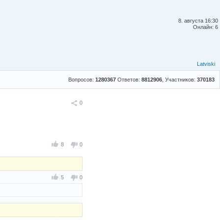
8. августа 16:30
Онлайн: 6
Latviski
Вопросов:
1280367
Ответов:
8812906
, Участников:
370183
Поделиться
0
8
0
5
0