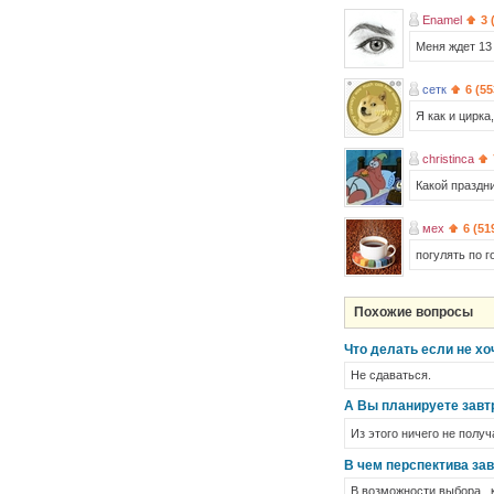
Enamel
3 
Меня ждет 13
сетк
6 (55
Я как и цирка
christinca
Какой праздни
мех
6 (51
погулять по г
Похожие вопросы
Что делать если не х
Не сдаваться.
А Вы планируете завт
Из этого ничего не полу
В чем перспектива за
В возможности выбора , 