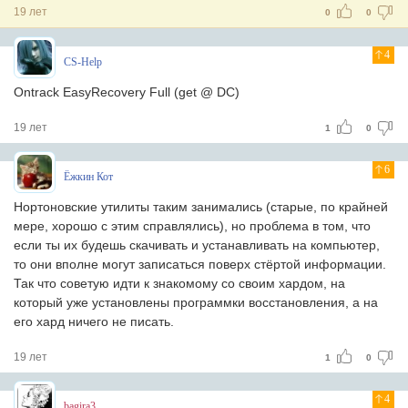
19 лет
0
0
4
CS-Help
Ontrack EasyRecovery Full (get @ DC)
19 лет
1
0
6
Ёжкин Кот
Нортоновские утилиты таким занимались (старые, по крайней
мере, хорошо с этим справлялись), но проблема в том, что
если ты их будешь скачивать и устанавливать на компьютер,
то они вполне могут записаться поверх стёртой информации.
Так что советую идти к знакомому со своим хардом, на
который уже установлены программки восстановления, а на
его хард ничего не писать.
19 лет
1
0
4
bagira3