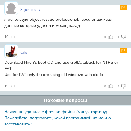
4
Super-muzhik
я использую object rescue professional...восстанавливал
данные которые удалял и месяц назад
19 лет
0
0
1
valts
Download Hiren's boot CD and use GetDataBack for NTFS or
FAT.
Use for FAT only if u are using old windoze with old fs.
19 лет
0
0
Похожие вопросы
Нечаянно удалила с флешки файлы (минуя корзину).
Пожалуйста, подскажите, какой программкой их можно
восстановить?