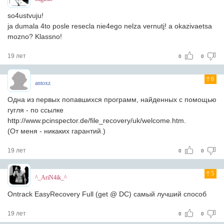
so4ustvuju!
ja dumala 4to posle resecla nie4ego nelza vernutj! a okazivaetsa
mozno? Klassno!
19 лет
0
0
6
antoxz
Одна из первых попавшихся программ, найденных с помощью
гугля - по ссылке
http://www.pcinspector.de/file_recovery/uk/welcome.htm.
(От меня - никаких гарантий.)
19 лет
0
0
5
^_AriN4ik_^
Ontrack EasyRecovery Full (get @ DC) самый лучший способ
19 лет
0
0