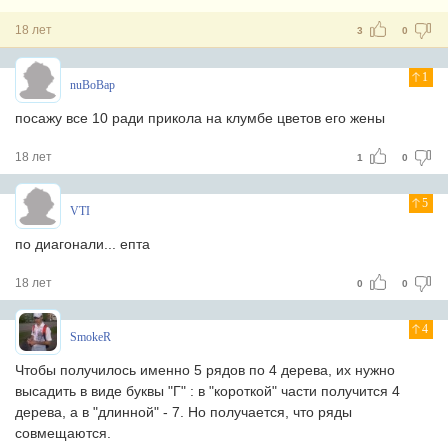
18 лет
3
0
1
nuBoBap
посажу все 10 ради прикола на клумбе цветов его жены
18 лет
1
0
5
VTI
по диагонали... епта
18 лет
0
0
4
SmokeR
Чтобы получилось именно 5 рядов по 4 дерева, их нужно
высадить в виде буквы "Г" : в "короткой" части получится 4
дерева, а в "длинной" - 7. Но получается, что ряды
совмещаются.