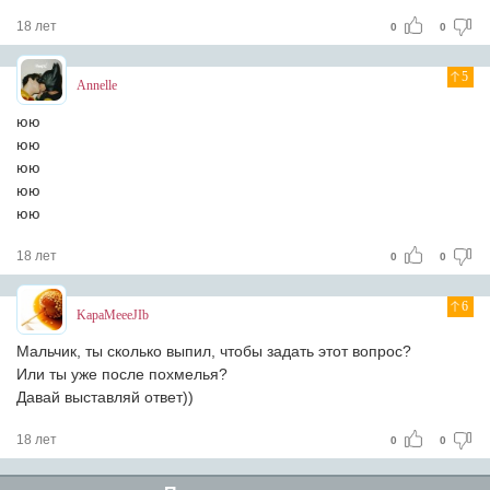
18 лет
0
0
5
Annelle
юю
юю
юю
юю
юю
18 лет
0
0
6
KapaMeeeJIb
Мальчик, ты сколько выпил, чтобы задать этот вопрос?
Или ты уже после похмелья?
Давай выставляй ответ))
18 лет
0
0