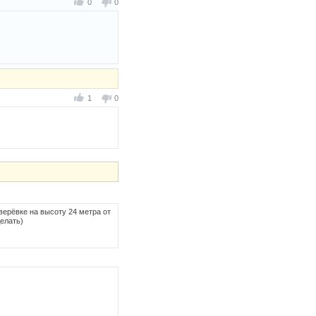
0
0
1
0
 верёвке на высоту 24 метра от
делать)