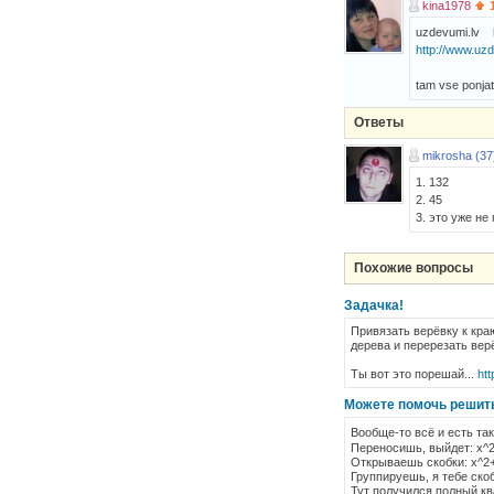
kina1978
uzdevumi.lv
http://www.uz
tam vse ponjat
Ответы
mikrosha (37
1. 132
2. 45
3. это уже не
Похожие вопросы
Задачка!
Привязать верёвку к краю
дерева и перерезать верёв
Ты вот это порешай...
htt
Можете помочь решит
Вообще-то всё и есть та
Переносишь, выйдет: x^2+
Открываешь скобки: x^2+y
Группируешь, я тебе скоб
Тут получился полный квад