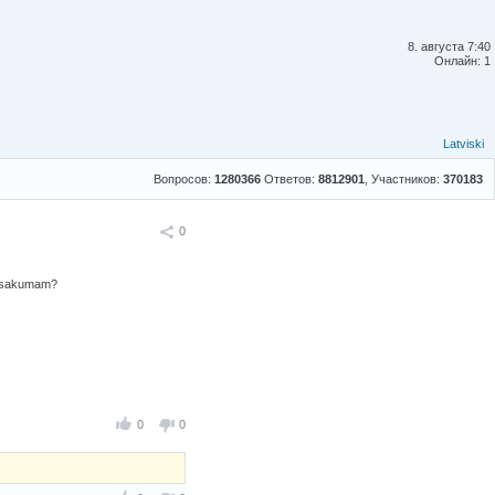
8. августа 7:40
Онлайн: 1
Latviski
Вопросов:
1280366
Ответов:
8812901
, Участников:
370183
Поделиться
0
 pasakumam?
0
0