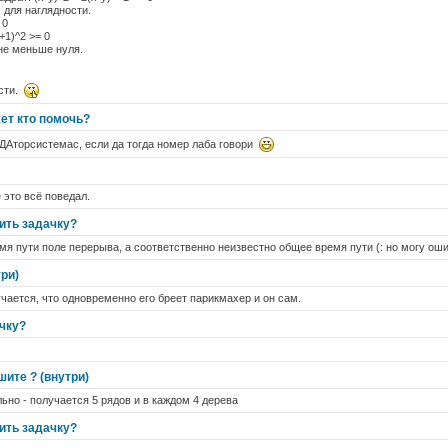
, для наглядности.
 0
+1)^2 >= 0
не меньше нуля.
ости.
ет кто помочь?
ДАторсистемас, если да тогда номер лаба говори
 это всё поведал.
ить задачку?
мя пути поле перерыва, а соответственно неизвестно общее время пути (: но могу ош
ри)
учается, что одновременно его бреет парикмахер и он сам.
чку?
шите ? (внутри)
ьно - получается 5 рядов и в каждом 4 дерева
ить задачку?