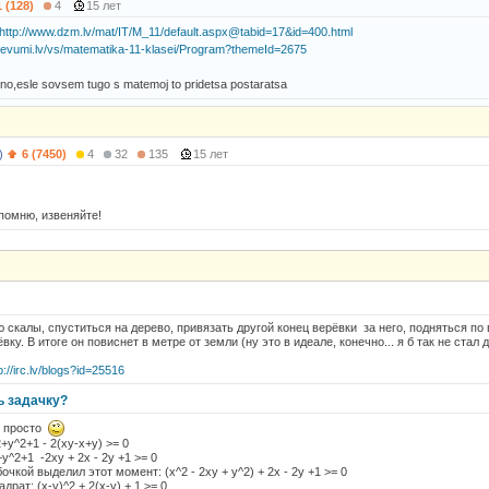
1 (128)
4
15 лет
http://www.dzm.lv/mat/IT/M_11/default.aspx@tabid=17&id=400.html
devumi.lv/vs/matematika-11-klasei/Program?themeId=2675
no,esle sovsem tugo s matemoj to pridetsa postaratsa
)
6 (7450)
4
32
135
15 лет
 помню, извеняйте!
 скалы, спуститься на дерево, привязать другой конец верёвки за него, подняться по
ку. В итоге он повиснет в метре от земли (ну это в идеале, конечно... я б так не стал 
p://irc.lv/blogs?id=25516
ь задачку?
к просто
y^2+1 - 2(xy-x+y) >= 0
^2+1 -2xy + 2x - 2y +1 >= 0
очкой выделил этот момент: (x^2 - 2xy + y^2) + 2x - 2y +1 >= 0
рат: (x-y)^2 + 2(x-y) + 1 >= 0