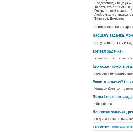
Представим, что (x-y) = t
То есть это: t^2 + 2t + 1>=
Опять полный квадрат: (t
Любое число в квадрате 
Типо всё. Доказано.
С тебя слова благодарн
Пасцалъ задачка. Мож
где учишся? РТУ, ДИТФ, 
вот вам задачка)
У баяниста, который тебе
Кто может помочь реш
по-моему не указано вре
Решите задачку? (внут
Когда он бреется, то пол
Помогёте решить зада
чёрный цвет
Неплохая задачка , ре
по два дерева но паралел
Кто может помочь реш