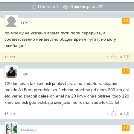
Ответов: 3
Просмотров: 297
3
LOVEu
по-моему не указано время пути поле перерыва, а
соответственно неизвестно общее время пути (: но могу
ошибаццо!
15 лет
0
0
7
_exe
120 km chas,tak kak esli ja ulovil pravilno zada4u,rastojanie
mezdu A i B on preodolel za 2 chasa proehav pri etom 200 km,esli
eto verno znachit dalee on ehal na 20 km v chas bistree,itogo 120
km/chas esli gde oshibsja izvinjaite ,ne reshal zada4ek 15 let.
15 лет
0
0
3
Lagurlagur