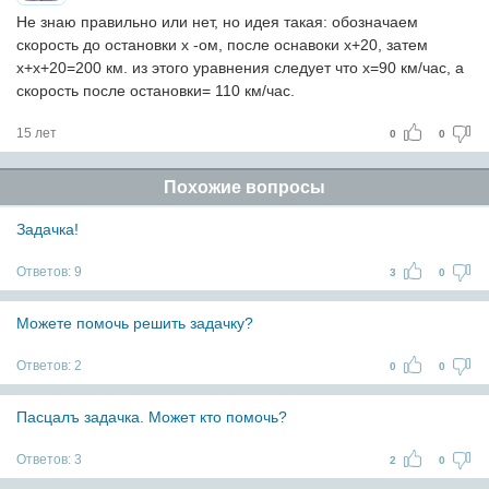
Не знаю правильно или нет, но идея такая: обозначаем
скорость до остановки x -ом, после оснавоки х+20, затем
х+х+20=200 км. из этого уравнения следует что х=90 км/час, а
скорость после остановки= 110 км/час.
15 лет
0
0
Похожие вопросы
Задачка!
Ответов:
9
3
0
Можете помочь решить задачку?
Ответов:
2
0
0
Пасцалъ задачка. Может кто помочь?
Ответов:
3
2
0