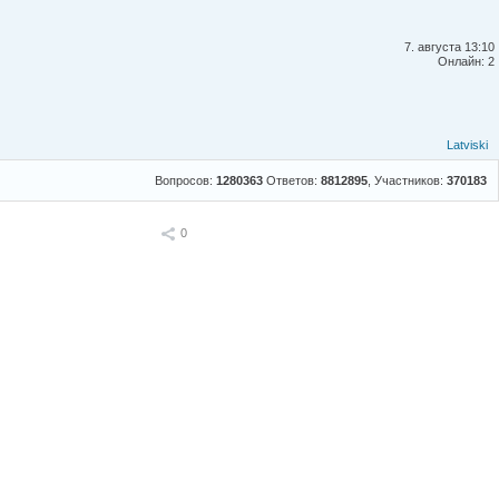
7. августа 13:10
Онлайн: 2
Latviski
Вопросов:
1280363
Ответов:
8812895
, Участников:
370183
Поделиться
0