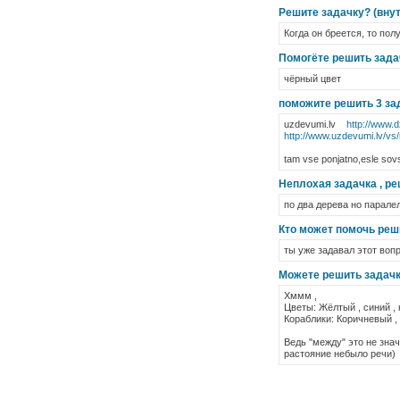
Решите задачку? (внут
Когда он бреется, то пол
Помогёте решить зада
чёрный цвет
поможите решить 3 зад
uzdevumi.lv
http://www.
http://www.uzdevumi.lv/v
tam vse ponjatno,esle sov
Неплохая задачка , ре
по два дерева но паралел
Кто может помочь реш
ты уже задавал этот воп
Можете решить задачк
Хммм ,
Цветы: Жёлтый , синий ,
Кораблики: Коричневый , 
Ведь "между" это не знач
растояние небыло речи)