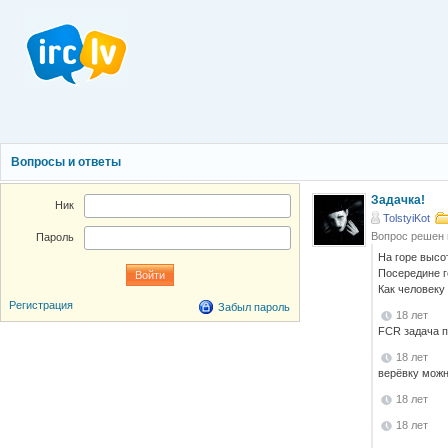
Вопросы и ответы
Задачка!
Ник
TolstyiKot
Вопрос решен
Пароль
На горе высот
Посередине г
Как человеку
Регистрация
Забыл пароль
18 лет
FCR задача п
18 лет
верёвку можно
18 лет
18 лет