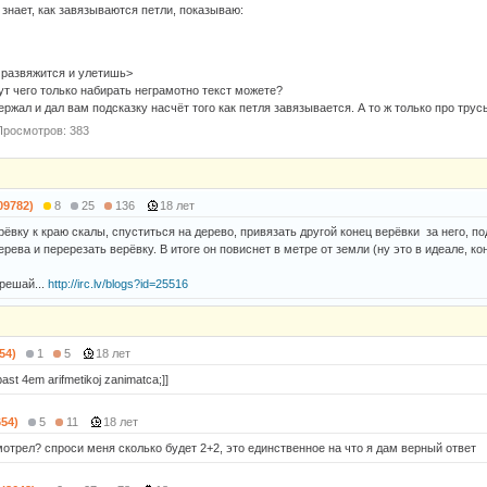
е знает, как завязываются петли, показываю:
 развяжится и улетишь>
тут чего только набирать неграмотно текст можете?
ржал и дал вам подсказку насчёт того как петля завязывается. А то ж только про трусы
Просмотров: 383
09782)
8
25
136
18 лет
ёвку к краю скалы, спуститься на дерево, привязать другой конец верёвки за него, п
ерева и перерезать верёвку. В итоге он повиснет в метре от земли (ну это в идеале, коне
орешай...
http://irc.lv/blogs?id=25516
54)
1
5
18 лет
past 4em arifmetikoj zanimatca;]]
654)
5
11
18 лет
мотрел? спроси меня сколько будет 2+2, это единственное на что я дам верный ответ