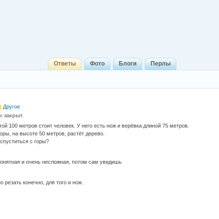
Ответы
Фото
Блоги
Перлы
Другое
 и
закрыт
.
ой 100 метров стоит человек. У него есть нож и верёвка длиной 75 метров.
оры, на высоте 50 метров, растёт дерево.
 спуститься с горы?
онятная и очень несложная, потом сам увидишь
 резать конечно, для того и нож.