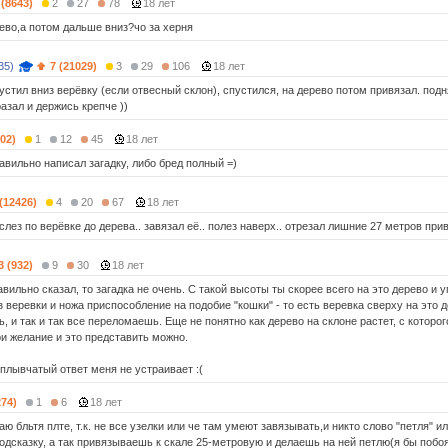
 (8643)
2
27
78
18 лет
рево,а потом дальше вниз?чо за херня
35)
7 (21029)
3
29
106
18 лет
устил вниз верёвку (если отвесный склон), спустился, на дерево потом привязал. подн
азал и держись крепче ))
002)
1
12
45
18 лет
авильно написал загадку, либо бред полный =)
 (12426)
4
20
67
18 лет
 слез по верёвке до дерева.. завязал её.. полез наверх.. отрезал лишние 27 метров при
3 (932)
9
30
18 лет
вильно сказал, то загадка не очень. С такой высоты ты скорее всего на это дерево и 
з веревки и ножа приспособление на подобие "кошки" - то есть веревка сверху на это
, и так и так все переломаешь. Еще не понятно как дерево на склоне растет, с которо
ри желание и это представить можно.
сплывчатый ответ меня не устраивает :(
274)
1
6
18 лет
аю бльтя плте, т.к. не все узелки или че там умеют завязывать,и никто слово "петля" 
одсказку, а так привязываешь к скале 25-метровую и делаешь на ней петлю(я бы побоя