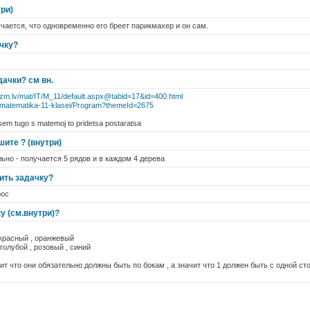
ри)
учается, что одновременно его бреет парикмахер и он сам.
чку?
ачки? см вн.
dzm.lv/mat/IT/M_11/default.aspx@tabid=17&id=400.html
s/matematika-11-klasei/Program?themeId=2675
sem tugo s matemoj to pridetsa postaratsa
шите ? (внутри)
ьно - получается 5 рядов и в каждом 4 дерева
ить задачку?
рос
у (см.внутри)?
 красный , оранжевый
голубой , розовый , синий
ит что они обязательно должны быть по бокам , а значит что 1 должен быть с одной сто