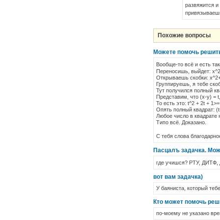
развяжится и
привязываешь
Похожие вопросы
Можете помочь решит
Вообще-то всё и есть та
Переносишь, выйдет: x^2+
Открываешь скобки: x^2+y
Группируешь, я тебе скоб
Тут получился полный квад
Представим, что (x-y) = t
То есть это: t^2 + 2t + 1>=
Опять полный квадрат: (t
Любое число в квадрате 
Типо всё. Доказано.
С тебя слова благодарн
Пасцалъ задачка. Мож
где учишся? РТУ, ДИТФ, 
вот вам задачка)
У баяниста, который тебе
Кто может помочь реш
по-моему не указано вре