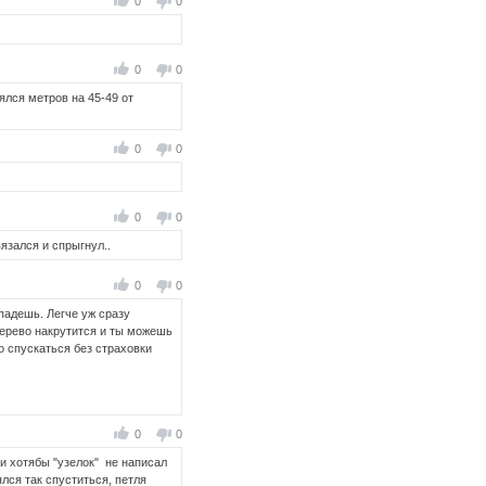
0
0
0
0
ялся метров на 45-49 от
0
0
0
0
вязался и спрыгнул..
0
0
упадешь. Легче уж сразу
 дерево накрутится и ты можешь
го спускаться без страховки
0
0
или хотябы "узелок" не написал
лся так спуститься, петля