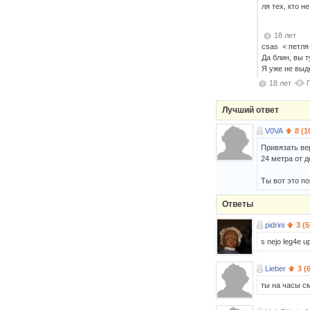
ля тех, кто н
18 лет
csas < петля
Да блин, вы 
Я уже не выде
18 лет
Лучший ответ
V0VA
8 (1
Привязать вер
24 метра от д
Ты вот это п
Ответы
pidrini
3 (5
s nejo leg4e u
Lieber
3 (
ты на часы с