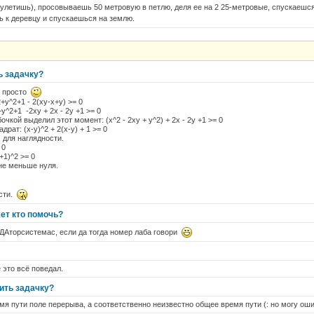
 улетишь), просовываешь 50 метровую в петлю, деля ее на 2 25-метровые, спускаешся
 к деревцу и спускаешься на землю.
ь задачку?
к просто
y^2+1 - 2(xy-x+y) >= 0
^2+1 -2xy + 2x - 2y +1 >= 0
очкой выделил этот момент: (x^2 - 2xy + y^2) + 2x - 2y +1 >= 0
рат: (x-y)^2 + 2(x-y) + 1 >= 0
, для наглядности.
 0
+1)^2 >= 0
не меньше нуля.
ости.
ет кто помочь?
ДАторсистемас, если да тогда номер лаба говори
 это всё поведал.
ить задачку?
мя пути поле перерыва, а соответственно неизвестно общее время пути (: но могу ош