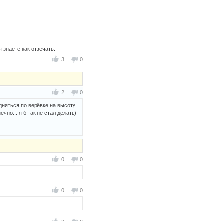
 знаете как отвечать.
3
0
2
0
одняться по верёвке на высоту
чно... я б так не стал делать)
0
0
0
0