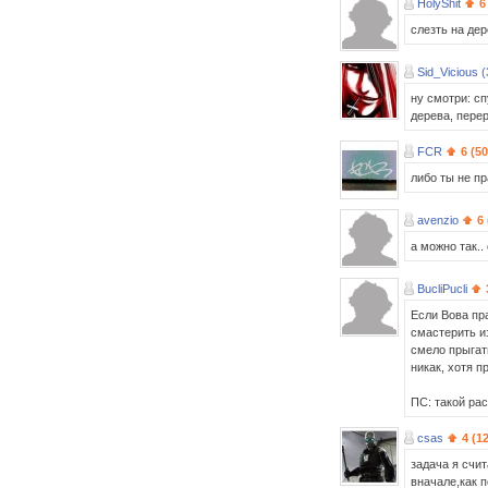
HolyShit
6
слезть на де
Sid_Vicious (
ну смотри: сп
дерева, перер
FCR
6 (5
либо ты не пр
avenzio
6
а можно так..
BucliPucli
Если Вова пра
смастерить и
смело прыгать
никак, хотя п
ПС: такой ра
csas
4 (1
задача я счит
вначале,как п