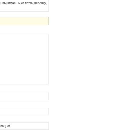
, вынимаешь из петли веревку,
ибаццо!