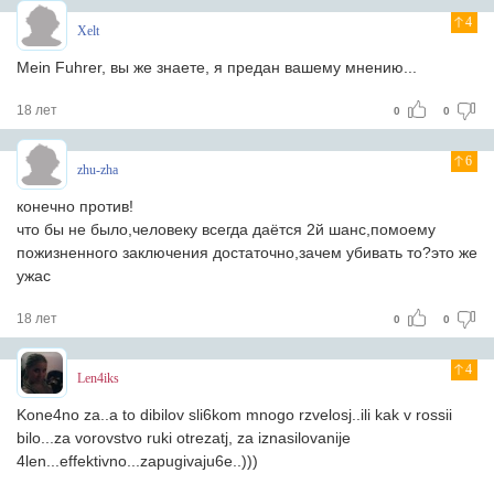
4
Xelt
Mein Fuhrer, вы же знаете, я предан вашему мнению...
18 лет
0
0
6
zhu-zha
конечно против!
что бы не было,человеку всегда даётся 2й шанс,помоему
пожизненного заключения достаточно,зачем убивать то?это же
ужас
18 лет
0
0
4
Len4iks
Kone4no za..a to dibilov sli6kom mnogo rzvelosj..ili kak v rossii
bilo...za vorovstvo ruki otrezatj, za iznasilovanije
4len...effektivno...zapugivaju6e..)))