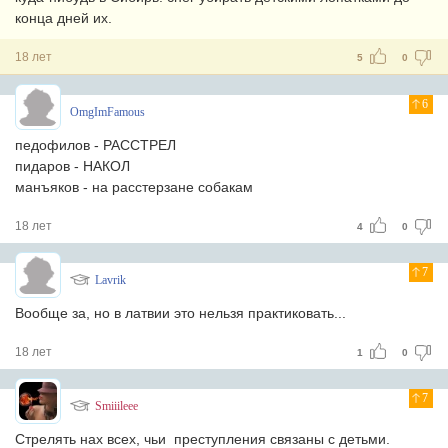
конца дней их.
18 лет
5
0
6
OmgImFamous
педофилов - РАССТРЕЛ
пидаров - НАКОЛ
манъяков - на расстерзане собакам
18 лет
4
0
7
Lavrik
Вообще за, но в латвии это нельзя практиковать...
18 лет
1
0
7
Smiiileee
Стрелять нах всех, чьи преступления связаны с детьми.