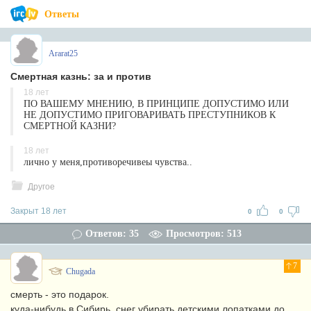
Ответы
Ararat25
Смертная казнь: за и против
18 лет
ПО ВАШЕМУ МНЕНИЮ, В ПРИНЦИПЕ ДОПУСТИМО ИЛИ
НЕ ДОПУСТИМО ПРИГОВАРИВАТЬ ПРЕСТУПНИКОВ К
СМЕРТНОЙ КАЗНИ?
18 лет
лично у меня,противоречивеы чувства..
Другое
Закрыт 18 лет
0
0
Ответов: 35
Просмотров: 513
7
Chugada
смерть - это подарок.
куда-нибудь в Сибирь. снег убирать детскими лопатками до