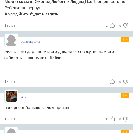
Можно сказать-Эмоции,Любовь к Людям,ВсеПрощенность-но
Ребёнка не вернут.
А урод Жить будет и гадить.
18 лет
1
0
5
bumsenyorita
жизнь - это дар...не мы его давали человеку, не нам его
забирать.....вспомните библию....
18 лет
1
0
6
AIS
наверно я больше за чем против
18 лет
0
0
8