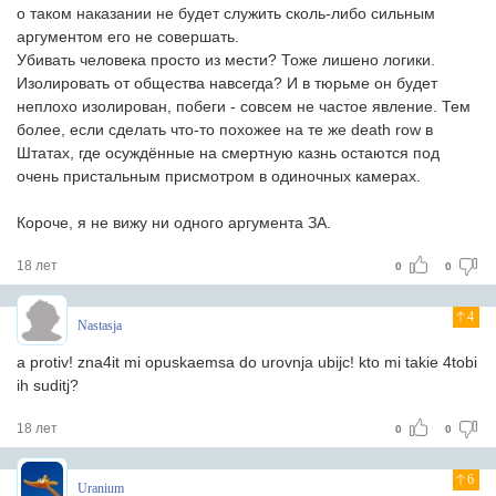
о таком наказании не будет служить сколь-либо сильным
аргументом его не совершать.
Убивать человека просто из мести? Тоже лишено логики.
Изолировать от общества навсегда? И в тюрьме он будет
неплохо изолирован, побеги - совсем не частое явление. Тем
более, если сделать что-то похожее на те же death row в
Штатах, где осуждённые на смертную казнь остаются под
очень пристальным присмотром в одиночных камерах.
Короче, я не вижу ни одного аргумента ЗА.
18 лет
0
0
4
Nastasja
a protiv! zna4it mi opuskaemsa do urovnja ubijc! kto mi takie 4tobi
ih suditj?
18 лет
0
0
6
Uranium