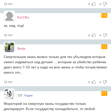
18 лет
0
0
6
KoLLIKa
за, над, под!
18 лет
0
0
3
Bestija
Смертельную казнь можно только для тех убълюдков которые
смеют издеваться над детьми ....которым за убийство ребёнка
дают всего 7-10 лет а надо на всю жизнь и чтобы почувствовал
какого это...
18 лет
0
0
7
Андрис
Мораторий на смертную казнь государство только
дикларирует. Есле государству понадобиться, то любой