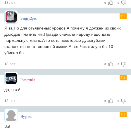
18 лет
0
0
7
Sergey2pac
Я за.Но для отьявленых уродов.А почему я должен из своих
доходов платить им.Правда сначала народу надо дать
нармальную жизнь.А то веть некоторые душегубами
становятся не от хорошей жизни.А вот Чикатилу я бы 10
убивал бы.
18 лет
0
0
3
Inostranka
да, я за!
18 лет
0
0
3
Hyphen
За!