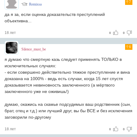
7
Remixsa
да я за, если оценка доказательств преступлений
объективна...
18 лет
0
0
6
Silence_must_be
я думаю что смертную казь следует применять ТОЛЬКО в
исключительных случаях:
- если совершено действительно тяжкое преступление и вина
доказана на 1000% - ведь есть случаи, когда 15 лет спустя
доказывается невиновность заключенного (а мёртвого
заключенного уже не оживишь!)
думаю, окажись на скамье подсудимых ваш родственник (сын,
брат, отец и т.д.) или лучший друг, вы бы ВСЕ и без исключения
заговорили по-другому
18 лет
0
0