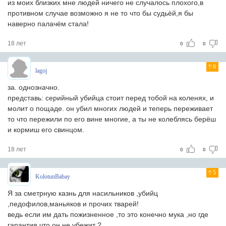
из моих близких мне людей ничего не случалось плохого,в
противном случае возможно я не то что бы судьёй,я бы
наверно палачём стала!
18 лет
0
0
6
lagoj
за. однозначно.
представь: серийный убийца стоит перед тобой на коленях, и
молит о пощаде. он убил многих людей и теперь переживает
то что пережили по его вине многие, а ты не колеблясь берёш
и кормиш его свинцом.
18 лет
0
0
5
KolotunBabay
Я за сметрную казнь для насильников ,убийц
,педофилов,маньяков и прочих тварей!
ведь если им дать пожизненное ,то это конечно мука ,но где
гарантия что он не убежит ?