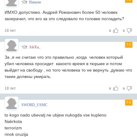
Напалм
ИМХО допустимо. Андрей Романович более 50 человек
захерачил, что его за это следовало по головке погладить?
18 лет
0
0
6
AleXa_
За ,я не считаю что это правильно ,когда человек который
убил человека просидит какоето время в тюрьме и потом
выйдет на свободу , но того человека то не вернуть ,думаю что
такие должны умирать.
18 лет
0
0
6
SWORD_USMC
to kogo nado ubevatj ne ubjew nukogda vse kupleno
Nakrkota
terrorizm
rinok oruzija