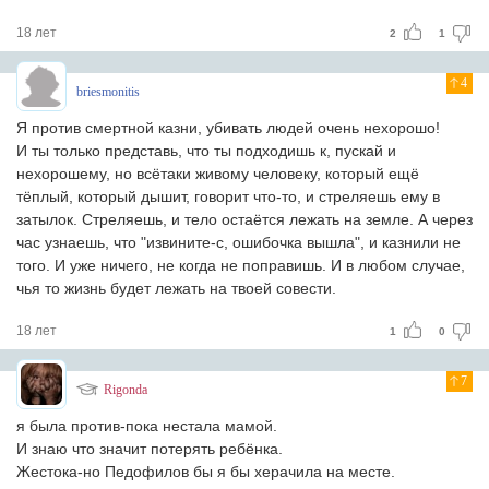
18 лет
2
1
4
briesmonitis
Я против смертной казни, убивать людей очень нехорошо!
И ты только представь, что ты подходишь к, пускай и
нехорошему, но всётаки живому человеку, который ещё
тёплый, который дышит, говорит что-то, и стреляешь ему в
затылок. Стреляешь, и тело остаётся лежать на земле. А через
час узнаешь, что "извините-с, ошибочка вышла", и казнили не
того. И уже ничего, не когда не поправишь. И в любом случае,
чья то жизнь будет лежать на твоей совести.
18 лет
1
0
7
Rigonda
я была против-пока нестала мамой.
И знаю что значит потерять ребёнка.
Жестока-но Педофилов бы я бы херачила на месте.