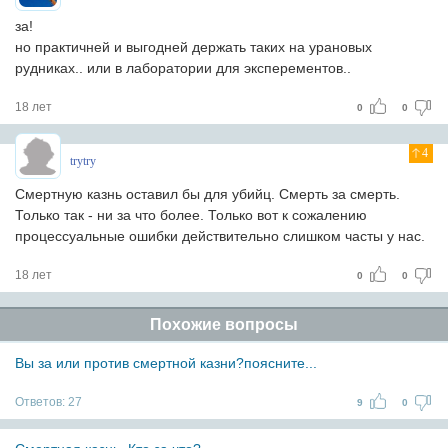
за!
но практичней и выгодней держать таких на урановых
рудниках.. или в лаборатории для эксперементов..
18 лет
0
0
4
trytry
Смертную казнь оставил бы для убийц. Смерть за смерть.
Только так - ни за что более. Только вот к сожалению
процессуальные ошибки действительно слишком часты у нас.
18 лет
0
0
Похожие вопросы
Вы за или против смертной казни?поясните...
Ответов:
27
9
0