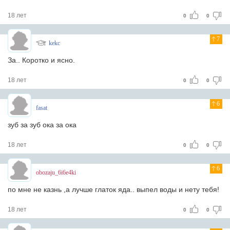
18 лет
0
0
7
kekc
За.. Коротко и ясно.
18 лет
0
0
6
fasat
зуб за зуб ока за ока
18 лет
0
0
6
obozaju_6i6e4ki
по мне не казнь ,а лучше глаток яда.. выпел воды и нету тебя!
18 лет
0
0