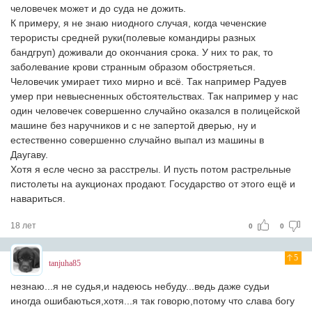
человечек может и до суда не дожить.
К примеру, я не знаю ниодного случая, когда чеченские
терористы средней руки(полевые командиры разных
бандгруп) доживали до окончания срока. У них то рак, то
заболевание крови странным образом обостряеться.
Человечик умирает тихо мирно и всё. Так например Радуев
умер при невыесненных обстоятельствах. Так например у нас
один человечек совершенно случайно оказался в полицейской
машине без наручников и с не запертой дверью, ну и
естественно совершенно случайно выпал из машины в
Даугаву.
Хотя я есле чесно за расстрелы. И пусть потом растрельные
пистолеты на аукционах продают. Государство от этого ещё и
навариться.
18 лет
0
0
5
tanjuha85
незнаю...я не судья,и надеюсь небуду...ведь даже судьи
иногда ошибаються,хотя...я так говорю,потому что слава богу