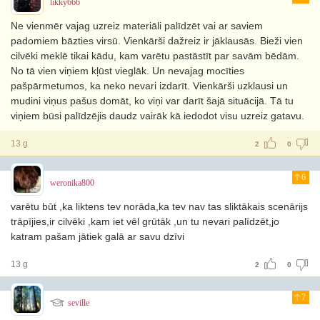
likky666
Ne vienmēr vajag uzreiz materiāli palīdzēt vai ar saviem
padomiem bāzties virsū. Vienkārši dažreiz ir jāklausās. Bieži vien
cilvēki meklē tikai kādu, kam varētu pastāstīt par savām bēdām.
No tā vien viņiem kļūst vieglāk. Un nevajag mocīties
pašpārmetumos, ka neko nevari izdarīt. Vienkārši uzklausi un
mudini viņus pašus domāt, ko viņi var darīt šajā situācijā. Tā tu
viņiem būsi palīdzējis daudz vairāk kā iedodot visu uzreiz gatavu.
13 g
2
0
6
weronika800
varētu būt ,ka liktens tev norāda,ka tev nav tas sliktākais scenārijs
trāpījies,ir cilvēki ,kam iet vēl grūtāk ,un tu nevari palīdzēt,jo
katram pašam jātiek galā ar savu dzīvi
13 g
2
0
7
seville