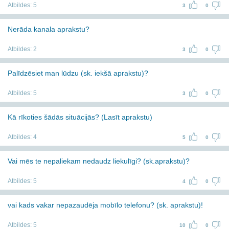
Atbildes:
5
3
0
Nerāda kanala aprakstu?
Atbildes:
2
3
0
Palīdzēsiet man lūdzu (sk. iekšā aprakstu)?
Atbildes:
5
3
0
Kā rīkoties šādās situācijās? (Lasīt aprakstu)
Atbildes:
4
5
0
Vai mēs te nepaliekam nedaudz liekulīgi? (sk.aprakstu)?
Atbildes:
5
4
0
vai kads vakar nepazaudēja mobīlo telefonu? (sk. aprakstu)!
Atbildes:
5
10
0