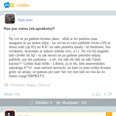
Atbildes
Rigas puika
Kas par vainu (sk.aprakstu)?
13 g
Nu vot ne pa gadiem krustus jānes - allaž ar ko pazīstos man
smagumi ne pa manai daļai - nu vot kā es varu palīdzēt vecim (50) ar
slimu māti (ap 85) nu KĀ? un tādu piemēru daudz - kl.biedrenei, bez
vecākiem, skolotājai ar iedzert mīlošu veci, u.t.t. Nu vot kā magnēts
tādi cilvēki tik līp - tu tak nevari un pa gadiem pieredze neļauj
palīdzēt, pat dot padomus - a nē, vot nāk tik tādi un nāk.Taisni
kaitina!!! Gribās skaļi brēkt - Likteni, ja es tik, tāds nepieredzējis
nakokoga h**a!, man nečorta neveicās, nu kam tu man svešus krustus
grūd, ne amata, ne pamata pie tam! bet vot lien tādi un viss ko no
manis vajag?ĀRPRĀTS.
Horoskopi, Maģija, Zīlēšana
Slēgts 13 g
5
0
Atbildes: 6
Skatījumi : 512
7