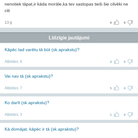
nenotiek tāpat,ir kāda morāle,ka tev sastopas tieši šie cilvēki ne
citi
13 g
0
0
Līdzīgie jautājumi
Kāpēc tad varētu tā būt (sk.aprakstu)?
Atbildes:
6
4
0
Vai nav tā (sk.aprakstu)?
Atbildes:
7
5
0
Ko darīt (sk.aprakstu)?
Atbildes:
3
1
0
Kā domājat, kāpēc ir tā (sk.aprakstu)?