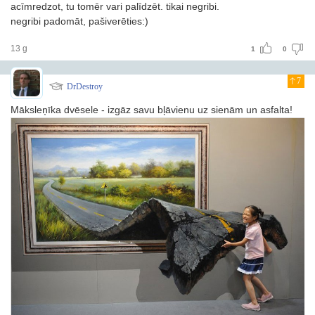
acīmredzot, tu tomēr vari palīdzēt. tikai negribi.
negribi padomāt, pašiverēties:)
13 g
1
0
7
DrDestroy
Māksleņīka dvēsele - izgāz savu bļāvienu uz sienām un asfalta!