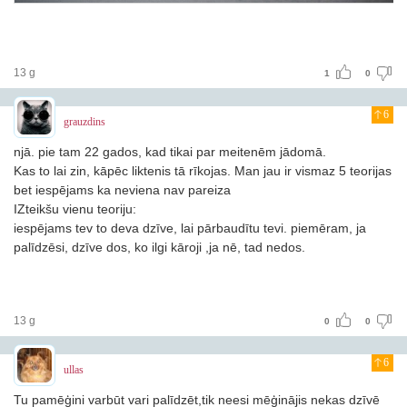
13 g
1
0
6
grauzdins
njā. pie tam 22 gados, kad tikai par meitenēm jādomā.
Kas to lai zin, kāpēc liktenis tā rīkojas. Man jau ir vismaz 5 teorijas
bet iespējams ka neviena nav pareiza
IZteikšu vienu teoriju:
iespējams tev to deva dzīve, lai pārbaudītu tevi. piemēram, ja
palīdzēsi, dzīve dos, ko ilgi kāroji ,ja nē, tad nedos.
13 g
0
0
6
ullas
Tu pamēģini varbūt vari palīdzēt,tik neesi mēģinājis
nekas dzīvē