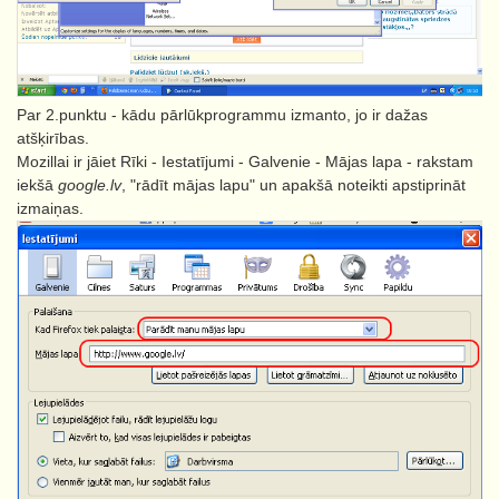
Par 2.punktu - kādu pārlūkprogrammu izmanto, jo ir dažas
atšķirības.
Mozillai ir jāiet Rīki - Iestatījumi - Galvenie - Mājas lapa - rakstam
iekšā
google.lv
, "rādīt mājas lapu" un apakšā noteikti apstiprināt
izmaiņas.