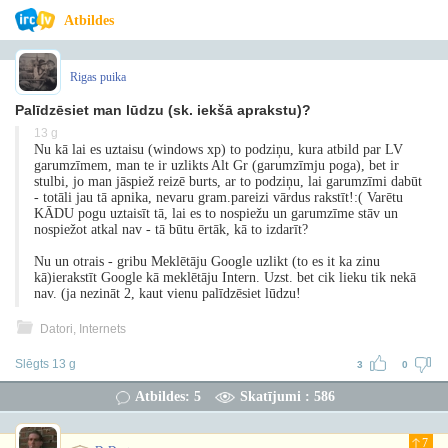
Atbildes
Rigas puika
Palīdzēsiet man lūdzu (sk. iekšā aprakstu)?
13 g
Nu kā lai es uztaisu (windows xp) to podziņu, kura atbild par LV
garumzīmem, man te ir uzlikts Alt Gr (garumzīmju poga), bet ir
stulbi, jo man jāspiež reizē burts, ar to podziņu, lai garumzīmi dabūt
- totāli jau tā apnika, nevaru gram.pareizi vārdus rakstīt!:( Varētu
KĀDU pogu uztaisīt tā, lai es to nospiežu un garumzīme stāv un
nospiežot atkal nav - tā būtu ērtāk, kā to izdarīt?
Nu un otrais - gribu Meklētāju Google uzlikt (to es it ka zinu
kā)ierakstīt Google kā meklētāju Intern. Uzst. bet cik lieku tik nekā
nav. (ja nezināt 2, kaut vienu palīdzēsiet lūdzu!
Datori, Internets
Slēgts 13 g
3
0
Atbildes: 5
Skatījumi : 586
7