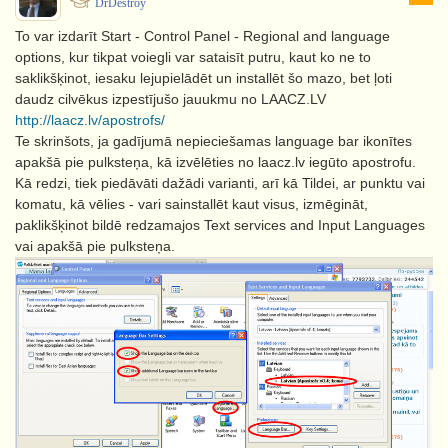
DrDestroy
To var izdarīt Start - Control Panel - Regional and language
options, kur tikpat voiegli var sataisīt putru, kaut ko ne to
saklikšķinot, iesaku lejupielādēt un installēt šo mazo, bet ļoti
daudz cilvēkus izpestījušo jauukmu no LAACZ.LV
http://laacz.lv/apostrofs/
Te skrinšots, ja gadījumā nepieciešamas language bar ikonītes
apakšā pie pulksteņa, kā izvēlēties no laacz.lv iegūto apostrofu.
Kā redzi, tiek piedāvāti dažādi varianti, arī kā Tildei, ar punktu vai
komatu, kā vēlies - vari sainstallēt kaut visus, izmēgināt,
paklikšķinot bildē redzamajos Text services and Input Languages
vai apakšā pie pulksteņa.