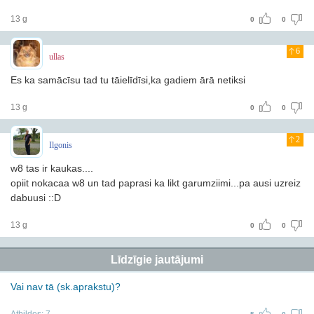
13 g
0
0
6
ullas
Es ka samācīsu tad tu tāielīdīsi,ka gadiem ārā netiksi
13 g
0
0
2
Ilgonis
w8 tas ir kaukas....
opiit nokacaa w8 un tad paprasi ka likt garumziimi...pa ausi uzreiz
dabuusi ::D
13 g
0
0
Līdzīgie jautājumi
Vai nav tā (sk.aprakstu)?