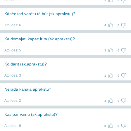
Atbildes:
7
5
0
Kāpēc tad varētu tā būt (sk.aprakstu)?
Atbildes:
6
4
0
Kā domājat, kāpēc ir tā (sk.aprakstu)?
Atbildes:
5
3
0
Ko darīt (sk.aprakstu)?
Atbildes:
3
1
0
Nerāda kanala aprakstu?
Atbildes:
2
3
0
Kas par vainu (sk.aprakstu)?
Atbildes:
6
5
0