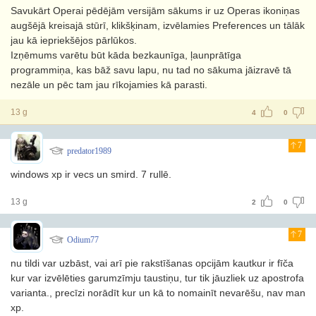
Savukārt Operai pēdējām versijām sākums ir uz Operas ikoniņas
augšējā kreisajā stūrī, klikšķinam, izvēlamies Preferences un tālāk
jau kā iepriekšējos pārlūkos.
Izņēmums varētu būt kāda bezkaunīga, ļaunprātīga
programmiņa, kas bāž savu lapu, nu tad no sākuma jāizravē tā
nezāle un pēc tam jau rīkojamies kā parasti.
13 g
4
0
7
predator1989
windows xp ir vecs un smird. 7 rullē.
13 g
2
0
7
Odium77
nu tildi var uzbāst, vai arī pie rakstīšanas opcijām kautkur ir fīča
kur var izvēlēties garumzīmju taustiņu, tur tik jāuzliek uz apostrofa
varianta., precīzi norādīt kur un kā to nomainīt nevarēšu, nav man
xp.