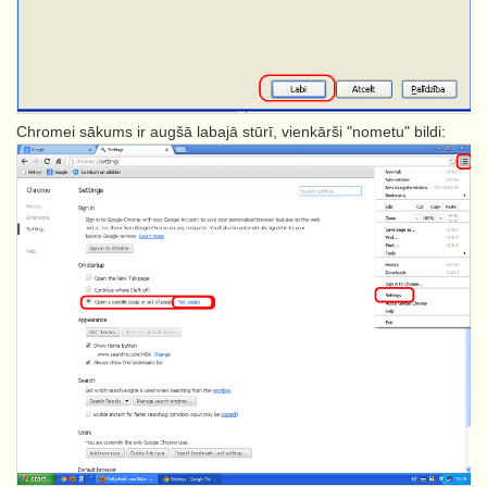
Chromei sākums ir augšā labajā stūrī, vienkārši "nometu" bildi: